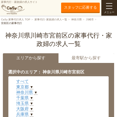
家事代行・家政婦の求人サイト
スタッフに応募する
メニュー
CaSy 家事代行求人 TOP
家事代行･家政婦の求人一覧
神奈川県
川崎市
宮前区の家事代行
神奈川県川崎市宮前区の家事代行・家
政婦の求人一覧
エリアから探す
最寄駅から探す
選択中のエリア： 神奈川県川崎市宮前区
すべて
東京都
▼
神奈川県
▼
千葉県
▼
埼玉県
▼
大阪府
▼
兵庫県
▼