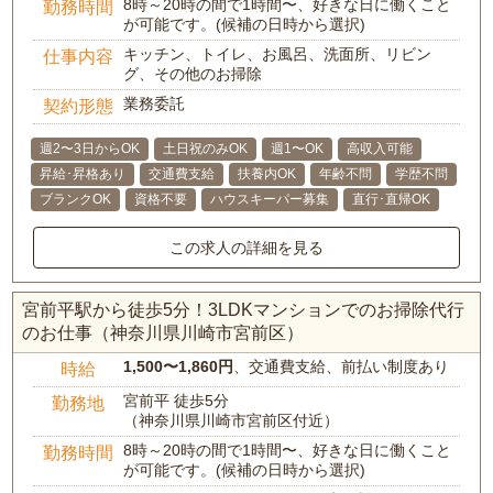
8時～20時の間で1時間〜、好きな日に働くこと
勤務時間
が可能です。(候補の日時から選択)
キッチン、トイレ、お風呂、洗面所、リビン
仕事内容
グ、その他のお掃除
業務委託
契約形態
週2〜3日からOK
土日祝のみOK
週1〜OK
高収入可能
昇給･昇格あり
交通費支給
扶養内OK
年齢不問
学歴不問
ブランクOK
資格不要
ハウスキーパー募集
直行･直帰OK
この求人の詳細を見る
宮前平駅から徒歩5分！3LDKマンションでのお掃除代行
のお仕事（神奈川県川崎市宮前区）
1,500〜1,860円
、交通費支給、前払い制度あり
時給
宮前平 徒歩5分
勤務地
（神奈川県川崎市宮前区付近）
8時～20時の間で1時間〜、好きな日に働くこと
勤務時間
が可能です。(候補の日時から選択)