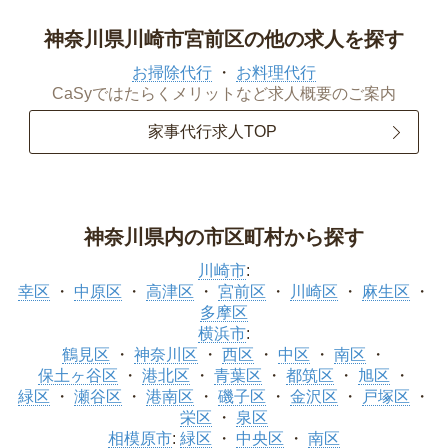
神奈川県川崎市宮前区の他の求人を探す
お掃除代行
お料理代行
CaSyではたらくメリットなど求人概要のご案内
家事代行求人TOP
神奈川県内の市区町村から探す
川崎市
:
幸区
中原区
高津区
宮前区
川崎区
麻生区
多摩区
横浜市
:
鶴見区
神奈川区
西区
中区
南区
保土ヶ谷区
港北区
青葉区
都筑区
旭区
緑区
瀬谷区
港南区
磯子区
金沢区
戸塚区
栄区
泉区
相模原市
:
緑区
中央区
南区