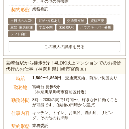
グ、その他のお掃除
業務委託
契約形態
土日祝のみOK
昇給･昇格あり
交通費支給
資格不要
主婦･主夫歓迎
学歴不問
未経験OK
ハウスキーパー募集
シフト自由
この求人の詳細を見る
宮崎台駅から徒歩5分！4LDK以上マンションでのお掃除
代行のお仕事（神奈川県川崎市宮前区）
1,500〜1,860円
、交通費支給、前払い制度あり
時給
宮崎台 徒歩5分
勤務地
（神奈川県川崎市宮前区付近）
8時～20時の間で1時間〜、好きな日に働くこと
勤務時間
が可能です。(候補の日時から選択)
キッチン、トイレ、お風呂、洗面所、リビン
仕事内容
グ、その他のお掃除
業務委託
契約形態