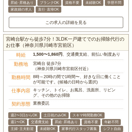
昇給･昇格あり
ブランクOK
資格不要
未経験OK
学歴不問
家政婦の求人
直行･直帰OK
この求人の詳細を見る
宮崎台駅から徒歩7分！3LDK一戸建てでのお掃除代行の
お仕事（神奈川県川崎市宮前区）
1,500〜1,860円
、交通費支給、前払い制度あり
時給
宮崎台 徒歩7分
勤務地
（神奈川県川崎市宮前区付近）
8時～20時の間で1時間〜、好きな日に働くこと
勤務時間
が可能です。(候補の日時から選択)
キッチン、トイレ、お風呂、洗面所、リビン
仕事内容
グ、その他のお掃除
業務委託
契約形態
週2〜3日からOK
土日祝のみOK
スキマ時間勤務OK
週1〜OK
交通費支給
昇給･昇格あり
資格不要
年齢不問
主婦･主夫歓迎
未経験OK
家事代行スタッフ募集
シフト自由