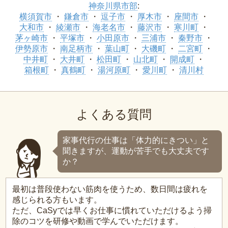
神奈川県市部
:
横須賀市
鎌倉市
逗子市
厚木市
座間市
大和市
綾瀬市
海老名市
藤沢市
寒川町
茅ヶ崎市
平塚市
小田原市
三浦市
秦野市
伊勢原市
南足柄市
葉山町
大磯町
二宮町
中井町
大井町
松田町
山北町
開成町
箱根町
真鶴町
湯河原町
愛川町
清川村
よくある質問
家事代行の仕事は「体力的にきつい」と
聞きますが、運動が苦手でも大丈夫です
か？
最初は普段使わない筋肉を使うため、数日間は疲れを
感じられる方もいます。
ただ、CaSyでは早くお仕事に慣れていただけるよう掃
除のコツを研修や動画で学んでいただけます。