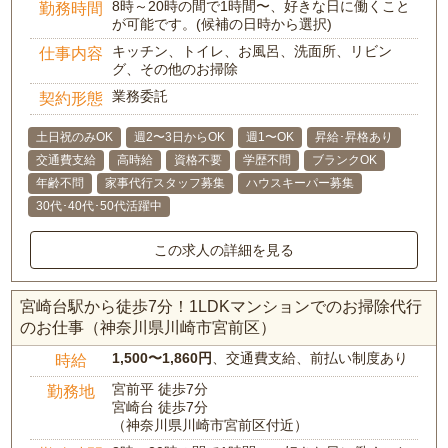
8時～20時の間で1時間〜、好きな日に働くこと
勤務時間
が可能です。(候補の日時から選択)
キッチン、トイレ、お風呂、洗面所、リビン
仕事内容
グ、その他のお掃除
業務委託
契約形態
土日祝のみOK
週2〜3日からOK
週1〜OK
昇給･昇格あり
交通費支給
高時給
資格不要
学歴不問
ブランクOK
年齢不問
家事代行スタッフ募集
ハウスキーパー募集
30代･40代･50代活躍中
この求人の詳細を見る
宮崎台駅から徒歩7分！1LDKマンションでのお掃除代行
のお仕事（神奈川県川崎市宮前区）
1,500〜1,860円
、交通費支給、前払い制度あり
時給
宮前平 徒歩7分
勤務地
宮崎台 徒歩7分
（神奈川県川崎市宮前区付近）