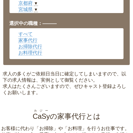
京都府
▼
宮城県
▼
愛知県
▼
福井県
▼
選択中の職種：———
岡山県
▼
すべて
広島県
▼
家事代行
沖縄県
▼
お掃除代行
お料理代行
求人の多くがご依頼日当日に確定してしまいますので、以
下の求人情報は、実例として御覧ください。
求人はたくさんございますので、ぜひキャスト登録よろし
くお願いします。
カジー
CaSy
の家事代行とは
お客様に代わり「
お掃除
」や「
お料理
」を行うお仕事です。