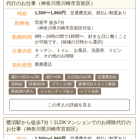
代行のお仕事（神奈川県川崎市宮前区）
1,500〜1,860円
、交通費支給、前払い制度あり
時給
宮前平 徒歩7分
勤務地
（神奈川県川崎市宮前区付近）
8時～20時の間で1時間〜、好きな日に働くこと
勤務時間
が可能です。(候補の日時から選択)
キッチン、トイレ、お風呂、洗面所、リビン
仕事内容
グ、その他のお掃除
業務委託
契約形態
週2〜3日からOK
週1〜OK
土日祝のみOK
交通費支給
高時給
扶養内OK
ブランクOK
家事代行スタッフ募集
家政婦の求人
インセンティブあり
シフト自由
この求人の詳細を見る
鷺沼駅から徒歩7分！1LDKマンションでのお掃除代行の
お仕事（神奈川県川崎市宮前区）
1,500〜1,860円
、交通費支給、前払い制度あり
時給