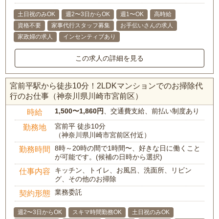
土日祝のみOK
週2〜3日からOK
週1〜OK
高時給
資格不要
家事代行スタッフ募集
お手伝いさんの求人
家政婦の求人
インセンティブあり
この求人の詳細を見る
宮前平駅から徒歩10分！2LDKマンションでのお掃除代
行のお仕事（神奈川県川崎市宮前区）
1,500〜1,860円
、交通費支給、前払い制度あり
時給
宮前平 徒歩10分
勤務地
（神奈川県川崎市宮前区付近）
8時～20時の間で1時間〜、好きな日に働くこと
勤務時間
が可能です。(候補の日時から選択)
キッチン、トイレ、お風呂、洗面所、リビン
仕事内容
グ、その他のお掃除
業務委託
契約形態
週2〜3日からOK
スキマ時間勤務OK
土日祝のみOK