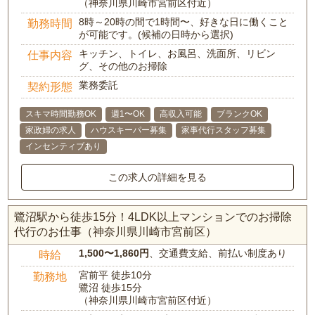
（神奈川県川崎市宮前区付近）
8時～20時の間で1時間〜、好きな日に働くこと
勤務時間
が可能です。(候補の日時から選択)
キッチン、トイレ、お風呂、洗面所、リビン
仕事内容
グ、その他のお掃除
業務委託
契約形態
スキマ時間勤務OK
週1〜OK
高収入可能
ブランクOK
家政婦の求人
ハウスキーパー募集
家事代行スタッフ募集
インセンティブあり
この求人の詳細を見る
鷺沼駅から徒歩15分！4LDK以上マンションでのお掃除
代行のお仕事（神奈川県川崎市宮前区）
1,500〜1,860円
、交通費支給、前払い制度あり
時給
宮前平 徒歩10分
勤務地
鷺沼 徒歩15分
（神奈川県川崎市宮前区付近）