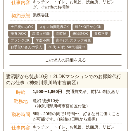
キッチン、トイレ、お風呂、洗面所、リビン
仕事内容
グ、その他のお掃除
業務委託
契約形態
土日祝のみOK
スキマ時間勤務OK
週2〜3日からOK
扶養内OK
高収入可能
高時給
未経験OK
資格不要
ブランクOK
学歴不問
家事代行スタッフ募集
お手伝いさんの求人
30代･40代･50代活躍中
この求人の詳細を見る
鷺沼駅から徒歩10分！2LDKマンションでのお掃除代行
のお仕事（神奈川県川崎市宮前区）
1,500〜1,860円
、交通費支給、前払い制度あり
時給
鷺沼 徒歩10分
勤務地
（神奈川県川崎市宮前区付近）
8時～20時の間で1時間〜、好きな日に働くこと
勤務時間
が可能です。(候補の日時から選択)
キッチン、トイレ、お風呂、洗面所、リビン
仕事内容