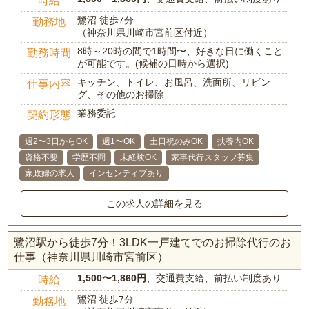
鷺沼 徒歩7分
勤務地
（神奈川県川崎市宮前区付近）
8時～20時の間で1時間〜、好きな日に働くこと
勤務時間
が可能です。(候補の日時から選択)
キッチン、トイレ、お風呂、洗面所、リビン
仕事内容
グ、その他のお掃除
業務委託
契約形態
週2〜3日からOK
週1〜OK
土日祝のみOK
扶養内OK
資格不要
学歴不問
未経験OK
家事代行スタッフ募集
家政婦の求人
インセンティブあり
この求人の詳細を見る
鷺沼駅から徒歩7分！3LDK一戸建てでのお掃除代行のお
仕事（神奈川県川崎市宮前区）
1,500〜1,860円
、交通費支給、前払い制度あり
時給
鷺沼 徒歩7分
勤務地