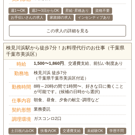
週1〜OK
週2〜3日からOK
昇給･昇格あり
資格不要
お手伝いさんの求人
家政婦の求人
インセンティブあり
この求人の詳細を見る
検見川浜駅から徒歩7分！お料理代行のお仕事（千葉県
千葉市美浜区）
1,500〜1,860円
、交通費支給、前払い制度あり
時給
検見川浜 徒歩7分
勤務地
（千葉県千葉市美浜区付近）
8時～20時の間で1時間〜、好きな日に働くこと
勤務時間
が可能です。(候補の日時から選択)
朝食、昼食、夕食の献立･調理など
仕事内容
業務委託
契約形態
ガスコンロ2口
調理環境
土日祝のみOK
扶養内OK
交通費支給
未経験OK
学歴不問