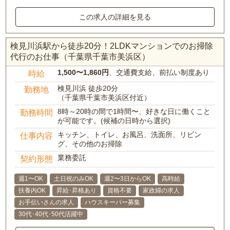
この求人の詳細を見る
検見川浜駅から徒歩20分！2LDKマンションでのお掃除
代行のお仕事（千葉県千葉市美浜区）
1,500〜1,860円
、交通費支給、前払い制度あり
時給
検見川浜 徒歩20分
勤務地
（千葉県千葉市美浜区付近）
8時～20時の間で1時間〜、好きな日に働くこと
勤務時間
が可能です。(候補の日時から選択)
キッチン、トイレ、お風呂、洗面所、リビン
仕事内容
グ、その他のお掃除
業務委託
契約形態
週1〜OK
土日祝のみOK
週2〜3日からOK
高時給
扶養内OK
昇給･昇格あり
資格不要
家政婦の求人
お手伝いさんの求人
ハウスキーパー募集
30代･40代･50代活躍中