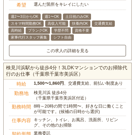
選んだ箇所をキレイにしたい
希望
週2〜3日からOK
週1〜OK
土日祝のみOK
スキマ時間勤務OK
高収入可能
扶養内OK
交通費支給
高時給
ブランクOK
学歴不問
資格不要
家事代行スタッフ募集
シフト自由
この求人の詳細を見る
検見川浜駅から徒歩4分！3LDKマンションでのお掃除代
行のお仕事（千葉県千葉市美浜区）
1,500〜1,860円
、交通費支給、前払い制度あり
時給
検見川浜 徒歩4分
勤務地
（千葉県千葉市美浜区付近）
8時～20時の間で1時間〜、好きな日に働くこと
勤務時間
が可能です。(候補の日時から選択)
キッチン、トイレ、お風呂、洗面所、リビン
仕事内容
グ、その他のお掃除
業務委託
契約形態