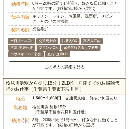
8時～20時の間で1時間〜、好きな日に働くこと
勤務時間
が可能です。(候補の日時から選択)
キッチン、トイレ、お風呂、洗面所、リビン
仕事内容
グ、その他のお掃除
業務委託
契約形態
土日祝のみOK
交通費支給
扶養内OK
高収入可能
主婦･主夫歓迎
ブランクOK
家事代行スタッフ募集
ハウスキーパー募集
直行･直帰OK
この求人の詳細を見る
検見川浜駅から徒歩15分！2LDK一戸建てでのお掃除代
行のお仕事（千葉県千葉市花見川区）
1,500〜1,860円
、交通費支給、前払い制度あり
時給
検見川浜 徒歩15分
勤務地
（千葉県千葉市花見川区付近）
8時～20時の間で1時間〜、好きな日に働くこと
勤務時間
が可能です。(候補の日時から選択)