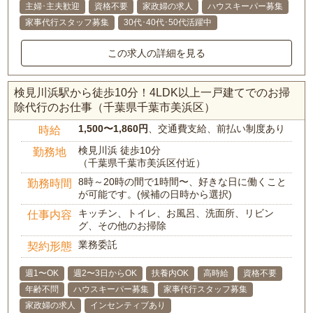
主婦･主夫歓迎
資格不要
家政婦の求人
ハウスキーパー募集
家事代行スタッフ募集
30代･40代･50代活躍中
この求人の詳細を見る
検見川浜駅から徒歩10分！4LDK以上一戸建てでのお掃
除代行のお仕事（千葉県千葉市美浜区）
1,500〜1,860円
、交通費支給、前払い制度あり
時給
検見川浜 徒歩10分
勤務地
（千葉県千葉市美浜区付近）
8時～20時の間で1時間〜、好きな日に働くこと
勤務時間
が可能です。(候補の日時から選択)
キッチン、トイレ、お風呂、洗面所、リビン
仕事内容
グ、その他のお掃除
業務委託
契約形態
週1〜OK
週2〜3日からOK
扶養内OK
高時給
資格不要
年齢不問
ハウスキーパー募集
家事代行スタッフ募集
家政婦の求人
インセンティブあり