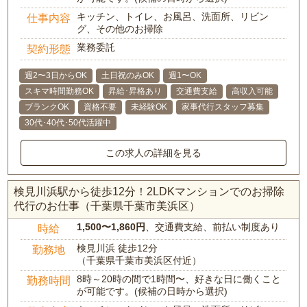
キッチン、トイレ、お風呂、洗面所、リビン
仕事内容
グ、その他のお掃除
業務委託
契約形態
週2〜3日からOK
土日祝のみOK
週1〜OK
スキマ時間勤務OK
昇給･昇格あり
交通費支給
高収入可能
ブランクOK
資格不要
未経験OK
家事代行スタッフ募集
30代･40代･50代活躍中
この求人の詳細を見る
検見川浜駅から徒歩12分！2LDKマンションでのお掃除
代行のお仕事（千葉県千葉市美浜区）
1,500〜1,860円
、交通費支給、前払い制度あり
時給
検見川浜 徒歩12分
勤務地
（千葉県千葉市美浜区付近）
8時～20時の間で1時間〜、好きな日に働くこと
勤務時間
が可能です。(候補の日時から選択)