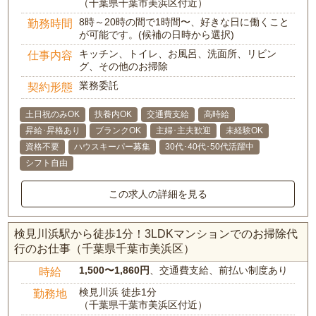
（千葉県千葉市美浜区付近）
8時～20時の間で1時間〜、好きな日に働くこと
勤務時間
が可能です。(候補の日時から選択)
キッチン、トイレ、お風呂、洗面所、リビン
仕事内容
グ、その他のお掃除
業務委託
契約形態
土日祝のみOK
扶養内OK
交通費支給
高時給
昇給･昇格あり
ブランクOK
主婦･主夫歓迎
未経験OK
資格不要
ハウスキーパー募集
30代･40代･50代活躍中
シフト自由
この求人の詳細を見る
検見川浜駅から徒歩1分！3LDKマンションでのお掃除代
行のお仕事（千葉県千葉市美浜区）
1,500〜1,860円
、交通費支給、前払い制度あり
時給
検見川浜 徒歩1分
勤務地
（千葉県千葉市美浜区付近）