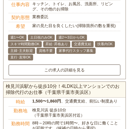
キッチン、トイレ、お風呂、洗面所、リビン
仕事内容
グ、その他のお掃除
業務委託
契約形態
家の見た目を良くしたい(掃除箇所の数を重視)
希望
週1〜OK
土日祝のみOK
週2〜3日からOK
スキマ時間勤務OK
昇給･昇格あり
交通費支給
扶養内OK
主婦･主夫歓迎
資格不要
家事代行スタッフ募集
直行･直帰OK
この求人の詳細を見る
検見川浜駅から徒歩10分！4LDK以上マンションでのお
掃除代行のお仕事（千葉県千葉市美浜区）
1,500〜1,860円
、交通費支給、前払い制度あり
時給
検見川浜 徒歩10分
勤務地
（千葉県千葉市美浜区付近）
8時～20時の間で1時間〜、好きな日に働くこと
勤務時間
が可能です。(候補の日時から選択)