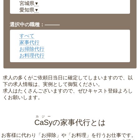
宮城県
▼
愛知県
▼
福井県
▼
岡山県
▼
選択中の職種：———
広島県
▼
すべて
沖縄県
▼
家事代行
お掃除代行
お料理代行
求人の多くがご依頼日当日に確定してしまいますので、以
下の求人情報は、実例として御覧ください。
求人はたくさんございますので、ぜひキャスト登録よろし
くお願いします。
カジー
CaSy
の家事代行とは
お客様に代わり「
お掃除
」や「
お料理
」を行うお仕事です。