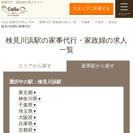
家事代行・家政婦の求人サイト
スタッフに応募する
メニュー
CaSy 家事代行求人 TOP
家事代行･家政婦の求人一覧
千葉県
千葉市
美浜区
検見川浜駅の家事代行
検見川浜駅の家事代行・家政婦の求人
一覧
エリアから探す
最寄駅から探す
選択中の駅：検見川浜駅
東京都
▼
神奈川県
▼
千葉県
▼
埼玉県
▼
大阪府
▼
兵庫県
▼
京都府
▼