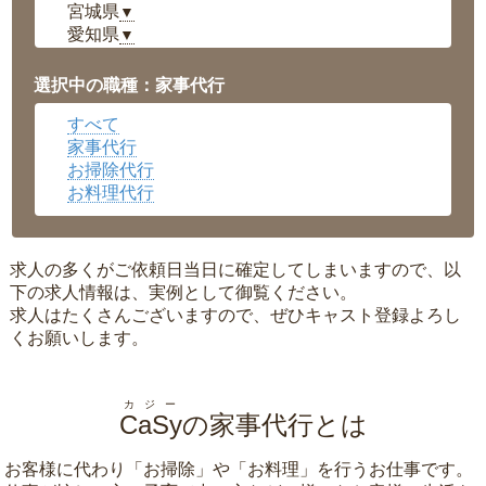
宮城県
▼
愛知県
▼
福井県
▼
岡山県
▼
選択中の職種：家事代行
広島県
▼
すべて
沖縄県
▼
家事代行
お掃除代行
お料理代行
求人の多くがご依頼日当日に確定してしまいますので、以
下の求人情報は、実例として御覧ください。
求人はたくさんございますので、ぜひキャスト登録よろし
くお願いします。
カジー
CaSy
の家事代行とは
お客様に代わり「
お掃除
」や「
お料理
」を行うお仕事です。