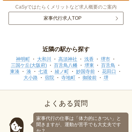
CaSyではたらくメリットなど求人概要のご案内
家事代行求人TOP
近隣の駅から探す
神明町
大和川
高須神社
浅香
堺市
三国ケ丘(大阪府)
百舌鳥八幡
堺東
百舌鳥
東湊
湊
七道
綾ノ町
妙国寺前
花田口
大小路
宿院
寺地町
御陵前
堺
よくある質問
家事代行の仕事は「体力的にきつい」と
聞きますが、運動が苦手でも大丈夫です
か？