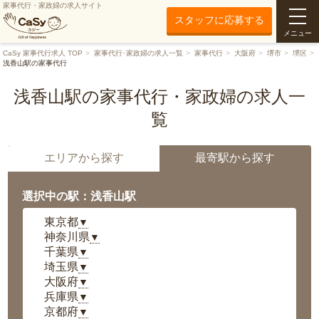
家事代行・家政婦の求人サイト
スタッフに応募する
メニュー
CaSy 家事代行求人 TOP
家事代行･家政婦の求人一覧
家事代行
大阪府
堺市
堺区
浅香山駅の家事代行
浅香山駅の家事代行・家政婦の求人一
覧
エリアから探す
最寄駅から探す
選択中の駅：浅香山駅
東京都
▼
神奈川県
▼
千葉県
▼
埼玉県
▼
大阪府
▼
兵庫県
▼
京都府
▼