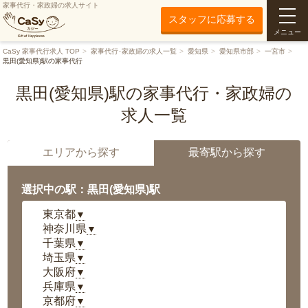
家事代行・家政婦の求人サイト
スタッフに応募する
メニュー
CaSy 家事代行求人 TOP
家事代行･家政婦の求人一覧
愛知県
愛知県市部
一宮市
黒田(愛知県)駅の家事代行
黒田(愛知県)駅の家事代行・家政婦の
求人一覧
エリアから探す
最寄駅から探す
選択中の駅：黒田(愛知県)駅
東京都
▼
神奈川県
▼
千葉県
▼
埼玉県
▼
大阪府
▼
兵庫県
▼
京都府
▼