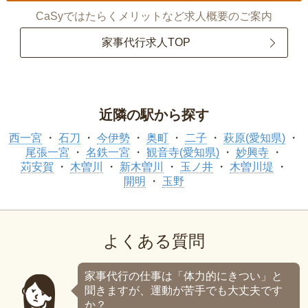
CaSyではたらくメリットなど求人概要のご案内
家事代行求人TOP
近隣の駅から探す
西一宮
石刀
今伊勢
奥町
二子
萩原(愛知県)
尾張一宮
名鉄一宮
観音寺(愛知県)
妙興寺
苅安賀
木曽川
新木曽川
玉ノ井
木曽川堤
開明
玉野
よくある質問
家事代行の仕事は「体力的にきつい」と
聞きますが、運動が苦手でも大丈夫です
か？