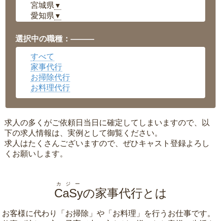
宮城県
▼
愛知県
▼
福井県
▼
岡山県
▼
選択中の職種：———
広島県
▼
すべて
沖縄県
▼
家事代行
お掃除代行
お料理代行
求人の多くがご依頼日当日に確定してしまいますので、以
下の求人情報は、実例として御覧ください。
求人はたくさんございますので、ぜひキャスト登録よろし
くお願いします。
カジー
CaSy
の家事代行とは
お客様に代わり「
お掃除
」や「
お料理
」を行うお仕事です。