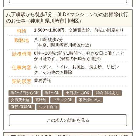
八丁畷駅から徒歩7分！3LDKマンションでのお掃除代行
のお仕事（神奈川県川崎市川崎区）
1,500〜1,860円
、交通費支給、前払い制度あり
時給
八丁畷 徒歩7分
勤務地
（神奈川県川崎市川崎区付近）
8時～20時の間で1時間〜、好きな日に働くこと
勤務時間
が可能です。(候補の日時から選択)
キッチン、トイレ、お風呂、洗面所、リビン
仕事内容
グ、その他のお掃除
業務委託
契約形態
週2〜3日からOK
週1〜OK
土日祝のみOK
昇給･昇格あり
交通費支給
高時給
ブランクOK
家政婦の求人
直行･直帰OK
シフト自由
この求人の詳細を見る