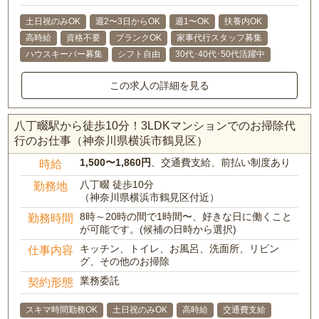
土日祝のみOK
週2〜3日からOK
週1〜OK
扶養内OK
高時給
資格不要
ブランクOK
家事代行スタッフ募集
ハウスキーパー募集
シフト自由
30代･40代･50代活躍中
この求人の詳細を見る
八丁畷駅から徒歩10分！3LDKマンションでのお掃除代
行のお仕事（神奈川県横浜市鶴見区）
1,500〜1,860円
、交通費支給、前払い制度あり
時給
八丁畷 徒歩10分
勤務地
（神奈川県横浜市鶴見区付近）
8時～20時の間で1時間〜、好きな日に働くこと
勤務時間
が可能です。(候補の日時から選択)
キッチン、トイレ、お風呂、洗面所、リビン
仕事内容
グ、その他のお掃除
業務委託
契約形態
スキマ時間勤務OK
土日祝のみOK
高時給
交通費支給