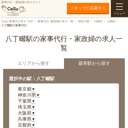
家事代行・家政婦の求人サイト
スタッフに応募する
メニュー
CaSy 家事代行求人 TOP
家事代行･家政婦の求人一覧
神奈川県
川崎市
川崎区
八丁畷駅の家事代行
八丁畷駅の家事代行・家政婦の求人一
覧
エリアから探す
最寄駅から探す
選択中の駅：八丁畷駅
東京都
▼
神奈川県
▼
千葉県
▼
埼玉県
▼
大阪府
▼
兵庫県
▼
京都府
▼