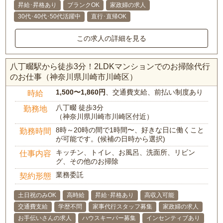
昇給･昇格あり
ブランクOK
家政婦の求人
30代･40代･50代活躍中
直行･直帰OK
この求人の詳細を見る
八丁畷駅から徒歩3分！2LDKマンションでのお掃除代行
のお仕事（神奈川県川崎市川崎区）
1,500〜1,860円
、交通費支給、前払い制度あり
時給
八丁畷 徒歩3分
勤務地
（神奈川県川崎市川崎区付近）
8時～20時の間で1時間〜、好きな日に働くこと
勤務時間
が可能です。(候補の日時から選択)
キッチン、トイレ、お風呂、洗面所、リビン
仕事内容
グ、その他のお掃除
業務委託
契約形態
土日祝のみOK
高時給
昇給･昇格あり
高収入可能
交通費支給
学歴不問
家事代行スタッフ募集
家政婦の求人
お手伝いさんの求人
ハウスキーパー募集
インセンティブあり