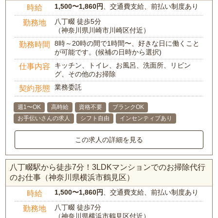
1,500〜1,860円
、交通費支給、前払い制度あり
時給
八丁畷 徒歩5分
勤務地
（神奈川県川崎市川崎区付近）
8時～20時の間で1時間〜、好きな日に働くこと
勤務時間
が可能です。(候補の日時から選択)
キッチン、トイレ、お風呂、洗面所、リビン
仕事内容
グ、その他のお掃除
業務委託
契約形態
週1〜OK
高時給
資格不要
ブランクOK
お手伝いさんの求人
シフト自由
インセンティブあり
この求人の詳細を見る
八丁畷駅から徒歩7分！3LDKマンションでのお掃除代行
のお仕事（神奈川県横浜市鶴見区）
1,500〜1,860円
、交通費支給、前払い制度あり
時給
八丁畷 徒歩7分
勤務地
（神奈川県横浜市鶴見区付近）