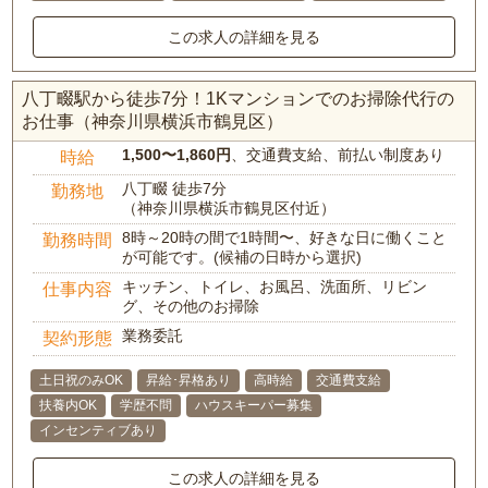
この求人の詳細を見る
八丁畷駅から徒歩7分！1Kマンションでのお掃除代行の
お仕事（神奈川県横浜市鶴見区）
1,500〜1,860円
、交通費支給、前払い制度あり
時給
八丁畷 徒歩7分
勤務地
（神奈川県横浜市鶴見区付近）
8時～20時の間で1時間〜、好きな日に働くこと
勤務時間
が可能です。(候補の日時から選択)
キッチン、トイレ、お風呂、洗面所、リビン
仕事内容
グ、その他のお掃除
業務委託
契約形態
土日祝のみOK
昇給･昇格あり
高時給
交通費支給
扶養内OK
学歴不問
ハウスキーパー募集
インセンティブあり
この求人の詳細を見る