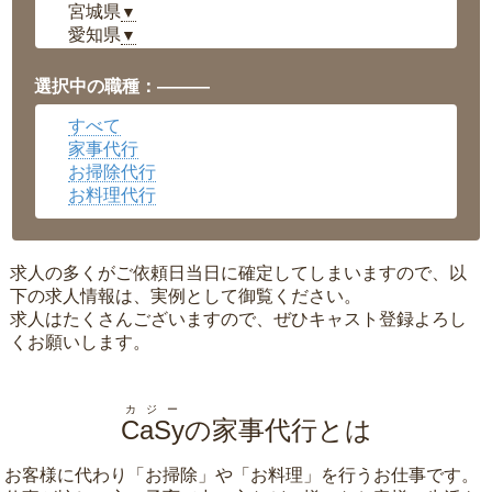
宮城県
▼
愛知県
▼
福井県
▼
岡山県
▼
選択中の職種：———
広島県
▼
すべて
沖縄県
▼
家事代行
お掃除代行
お料理代行
求人の多くがご依頼日当日に確定してしまいますので、以
下の求人情報は、実例として御覧ください。
求人はたくさんございますので、ぜひキャスト登録よろし
くお願いします。
カジー
CaSy
の家事代行とは
お客様に代わり「
お掃除
」や「
お料理
」を行うお仕事です。