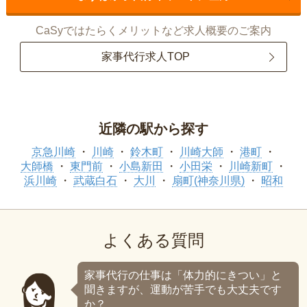
CaSyではたらくメリットなど求人概要のご案内
家事代行求人TOP
近隣の駅から探す
京急川崎
川崎
鈴木町
川崎大師
港町
大師橋
東門前
小島新田
小田栄
川崎新町
浜川崎
武蔵白石
大川
扇町(神奈川県)
昭和
よくある質問
家事代行の仕事は「体力的にきつい」と
聞きますが、運動が苦手でも大丈夫です
か？