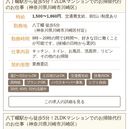
八丁畷駅から徒歩5分！2LDKマンションでのお掃除代行
のお仕事（神奈川県川崎市川崎区）
1,500〜1,860円
、交通費支給、前払い制度あり
時給
八丁畷 徒歩5分
勤務地
（神奈川県川崎市川崎区付近）
8時～20時の間で1時間〜、好きな日に働くこと
勤務時間
が可能です。(候補の日時から選択)
キッチン、トイレ、お風呂、洗面所、リビン
仕事内容
グ、その他のお掃除
業務委託
契約形態
週2〜3日からOK
土日祝のみOK
交通費支給
扶養内OK
高時給
ブランクOK
ハウスキーパー募集
シフト自由
30代･40代･50代活躍中
この求人の詳細を見る
八丁畷駅から徒歩5分！2LDKマンションでのお掃除代行
のお仕事（神奈川県川崎市川崎区）