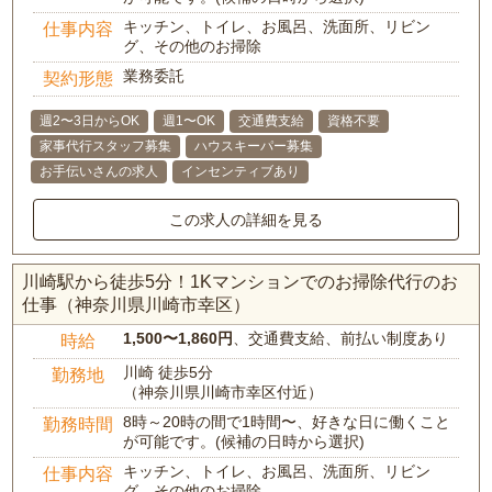
キッチン、トイレ、お風呂、洗面所、リビン
仕事内容
グ、その他のお掃除
業務委託
契約形態
週2〜3日からOK
週1〜OK
交通費支給
資格不要
家事代行スタッフ募集
ハウスキーパー募集
お手伝いさんの求人
インセンティブあり
この求人の詳細を見る
川崎駅から徒歩5分！1Kマンションでのお掃除代行のお
仕事（神奈川県川崎市幸区）
1,500〜1,860円
、交通費支給、前払い制度あり
時給
川崎 徒歩5分
勤務地
（神奈川県川崎市幸区付近）
8時～20時の間で1時間〜、好きな日に働くこと
勤務時間
が可能です。(候補の日時から選択)
キッチン、トイレ、お風呂、洗面所、リビン
仕事内容
グ、その他のお掃除