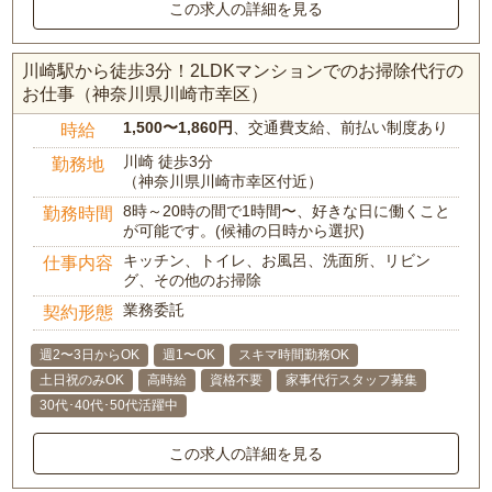
この求人の詳細を見る
川崎駅から徒歩3分！2LDKマンションでのお掃除代行の
お仕事（神奈川県川崎市幸区）
1,500〜1,860円
、交通費支給、前払い制度あり
時給
川崎 徒歩3分
勤務地
（神奈川県川崎市幸区付近）
8時～20時の間で1時間〜、好きな日に働くこと
勤務時間
が可能です。(候補の日時から選択)
キッチン、トイレ、お風呂、洗面所、リビン
仕事内容
グ、その他のお掃除
業務委託
契約形態
週2〜3日からOK
週1〜OK
スキマ時間勤務OK
土日祝のみOK
高時給
資格不要
家事代行スタッフ募集
30代･40代･50代活躍中
この求人の詳細を見る