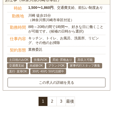
1,500〜1,860円
、交通費支給、前払い制度あり
時給
川崎 徒歩15分
勤務地
（神奈川県川崎市幸区付近）
8時～20時の間で1時間〜、好きな日に働くこと
勤務時間
が可能です。(候補の日時から選択)
キッチン、トイレ、お風呂、洗面所、リビン
仕事内容
グ、その他のお掃除
業務委託
契約形態
土日祝のみOK
扶養内OK
昇給･昇格あり
高収入可能
交通費支給
未経験OK
ブランクOK
家事代行スタッフ募集
直行･直帰OK
30代･40代･50代活躍中
この求人の詳細を見る
1
2
3
最後