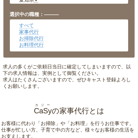
▼
福井県
▼
岡山県
▼
選択中の職種：———
広島県
▼
すべて
沖縄県
▼
家事代行
お掃除代行
お料理代行
求人の多くがご依頼日当日に確定してしまいますので、以
下の求人情報は、実例として御覧ください。
求人はたくさんございますので、ぜひキャスト登録よろし
くお願いします。
カジー
CaSy
の家事代行とは
お客様に代わり「
お掃除
」や「
お料理
」を行うお仕事です。
仕事が忙しい方、子育て中の方など、様々なお客様の生活を
お支えします。