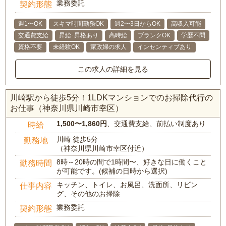
業務委託
契約形態
週1〜OK
スキマ時間勤務OK
週2〜3日からOK
高収入可能
交通費支給
昇給･昇格あり
高時給
ブランクOK
学歴不問
資格不要
未経験OK
家政婦の求人
インセンティブあり
この求人の詳細を見る
川崎駅から徒歩5分！1LDKマンションでのお掃除代行の
お仕事（神奈川県川崎市幸区）
1,500〜1,860円
、交通費支給、前払い制度あり
時給
川崎 徒歩5分
勤務地
（神奈川県川崎市幸区付近）
8時～20時の間で1時間〜、好きな日に働くこと
勤務時間
が可能です。(候補の日時から選択)
キッチン、トイレ、お風呂、洗面所、リビン
仕事内容
グ、その他のお掃除
業務委託
契約形態