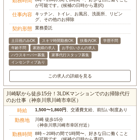
勤務時間
が可能です。(候補の日時から選択)
キッチン、トイレ、お風呂、洗面所、リビン
仕事内容
グ、その他のお掃除
業務委託
契約形態
土日祝のみOK
スキマ時間勤務OK
扶養内OK
学歴不問
年齢不問
家政婦の求人
お手伝いさんの求人
ハウスキーパー募集
家事代行スタッフ募集
インセンティブあり
この求人の詳細を見る
川崎駅から徒歩15分！3LDKマンションでのお掃除代行
のお仕事（神奈川県川崎市幸区）
1,500〜1,860円
、交通費支給、前払い制度あり
時給
川崎 徒歩15分
勤務地
（神奈川県川崎市幸区付近）
8時～20時の間で1時間〜、好きな日に働くこと
勤務時間
が可能です。(候補の日時から選択)