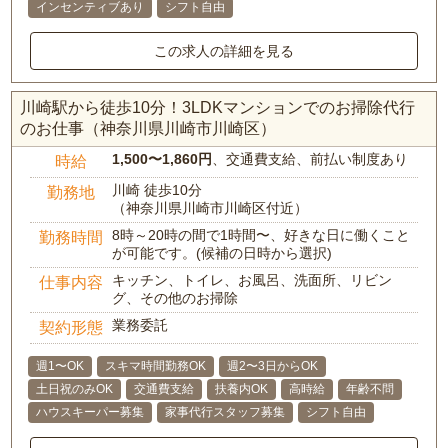
インセンティブあり
シフト自由
この求人の詳細を見る
川崎駅から徒歩10分！3LDKマンションでのお掃除代行
のお仕事（神奈川県川崎市川崎区）
1,500〜1,860円
、交通費支給、前払い制度あり
時給
川崎 徒歩10分
勤務地
（神奈川県川崎市川崎区付近）
8時～20時の間で1時間〜、好きな日に働くこと
勤務時間
が可能です。(候補の日時から選択)
キッチン、トイレ、お風呂、洗面所、リビン
仕事内容
グ、その他のお掃除
業務委託
契約形態
週1〜OK
スキマ時間勤務OK
週2〜3日からOK
土日祝のみOK
交通費支給
扶養内OK
高時給
年齢不問
ハウスキーパー募集
家事代行スタッフ募集
シフト自由