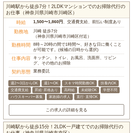
川崎駅から徒歩7分！2LDKマンションでのお掃除代行の
お仕事（神奈川県川崎市川崎区）
1,500〜1,860円
、交通費支給、前払い制度あり
時給
川崎 徒歩7分
勤務地
（神奈川県川崎市川崎区付近）
8時～20時の間で1時間〜、好きな日に働くこと
勤務時間
が可能です。(候補の日時から選択)
キッチン、トイレ、お風呂、洗面所、リビン
仕事内容
グ、その他のお掃除
業務委託
契約形態
週2〜3日からOK
週1〜OK
スキマ時間勤務OK
扶養内OK
交通費支給
昇給･昇格あり
高時給
未経験OK
学歴不問
ハウスキーパー募集
家政婦の求人
直行･直帰OK
この求人の詳細を見る
川崎駅から徒歩15分！2LDK一戸建てでのお掃除代行の
お仕事（神奈川県川崎市幸区）