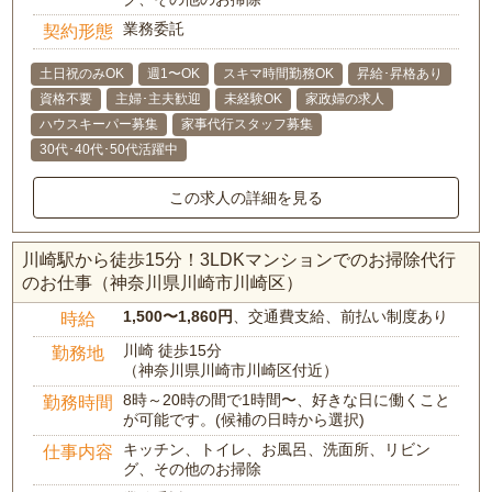
業務委託
契約形態
土日祝のみOK
週1〜OK
スキマ時間勤務OK
昇給･昇格あり
資格不要
主婦･主夫歓迎
未経験OK
家政婦の求人
ハウスキーパー募集
家事代行スタッフ募集
30代･40代･50代活躍中
この求人の詳細を見る
川崎駅から徒歩15分！3LDKマンションでのお掃除代行
のお仕事（神奈川県川崎市川崎区）
1,500〜1,860円
、交通費支給、前払い制度あり
時給
川崎 徒歩15分
勤務地
（神奈川県川崎市川崎区付近）
8時～20時の間で1時間〜、好きな日に働くこと
勤務時間
が可能です。(候補の日時から選択)
キッチン、トイレ、お風呂、洗面所、リビン
仕事内容
グ、その他のお掃除