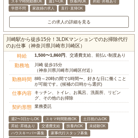
スキマ時間勤務OK
週1〜OK
扶養内OK
昇給･昇格あり
学歴不問
家政婦の求人
直行･直帰OK
この求人の詳細を見る
川崎駅から徒歩15分！3LDKマンションでのお掃除代行
のお仕事（神奈川県川崎市川崎区）
1,500〜1,860円
、交通費支給、前払い制度あり
時給
川崎 徒歩15分
勤務地
（神奈川県川崎市川崎区付近）
8時～20時の間で1時間〜、好きな日に働くこと
勤務時間
が可能です。(候補の日時から選択)
キッチン、トイレ、お風呂、洗面所、リビン
仕事内容
グ、その他のお掃除
業務委託
契約形態
週2〜3日からOK
スキマ時間勤務OK
土日祝のみOK
昇給･昇格あり
交通費支給
扶養内OK
未経験OK
ハウスキーパー募集
家事代行スタッフ募集