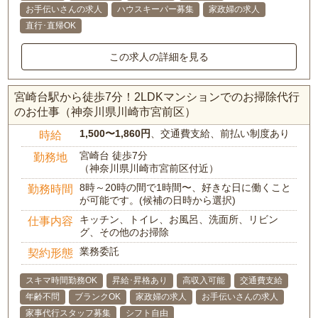
お手伝いさんの求人
ハウスキーパー募集
家政婦の求人
直行･直帰OK
この求人の詳細を見る
宮崎台駅から徒歩7分！2LDKマンションでのお掃除代行
のお仕事（神奈川県川崎市宮前区）
1,500〜1,860円
、交通費支給、前払い制度あり
時給
宮崎台 徒歩7分
勤務地
（神奈川県川崎市宮前区付近）
8時～20時の間で1時間〜、好きな日に働くこと
勤務時間
が可能です。(候補の日時から選択)
キッチン、トイレ、お風呂、洗面所、リビン
仕事内容
グ、その他のお掃除
業務委託
契約形態
スキマ時間勤務OK
昇給･昇格あり
高収入可能
交通費支給
年齢不問
ブランクOK
家政婦の求人
お手伝いさんの求人
家事代行スタッフ募集
シフト自由