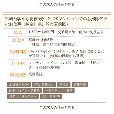
この求人の詳細を見る
宮崎台駅から徒歩5分！2LDKマンションでのお掃除代行
のお仕事（神奈川県川崎市宮前区）
1,500〜1,860円
、交通費支給、前払い制度あり
時給
宮崎台 徒歩5分
勤務地
（神奈川県川崎市宮前区付近）
8時～20時の間で1時間〜、好きな日に働くこと
勤務時間
が可能です。(候補の日時から選択)
キッチン、トイレ、お風呂、洗面所、リビン
仕事内容
グ、その他のお掃除
業務委託
契約形態
土日祝のみOK
昇給･昇格あり
高時給
資格不要
家事代行スタッフ募集
ハウスキーパー募集
お手伝いさんの求人
直行･直帰OK
この求人の詳細を見る