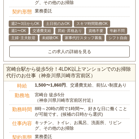
グ、その他のお掃除
業務委託
契約形態
週2〜3日からOK
土日祝のみOK
スキマ時間勤務OK
週1〜OK
交通費支給
昇給･昇格あり
資格不要
年齢不問
主婦･主夫歓迎
未経験OK
家事代行スタッフ募集
シフト自由
この求人の詳細を見る
宮崎台駅から徒歩5分！4LDK以上マンションでのお掃除
代行のお仕事（神奈川県川崎市宮前区）
1,500〜1,860円
、交通費支給、前払い制度あり
時給
宮崎台 徒歩5分
勤務地
（神奈川県川崎市宮前区付近）
8時～20時の間で1時間〜、好きな日に働くこと
勤務時間
が可能です。(候補の日時から選択)
キッチン、トイレ、お風呂、洗面所、リビン
仕事内容
グ、その他のお掃除
業務委託
契約形態