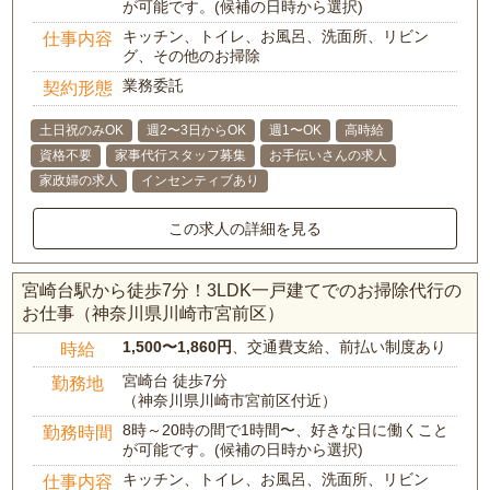
が可能です。(候補の日時から選択)
キッチン、トイレ、お風呂、洗面所、リビン
仕事内容
グ、その他のお掃除
業務委託
契約形態
土日祝のみOK
週2〜3日からOK
週1〜OK
高時給
資格不要
家事代行スタッフ募集
お手伝いさんの求人
家政婦の求人
インセンティブあり
この求人の詳細を見る
宮崎台駅から徒歩7分！3LDK一戸建てでのお掃除代行の
お仕事（神奈川県川崎市宮前区）
1,500〜1,860円
、交通費支給、前払い制度あり
時給
宮崎台 徒歩7分
勤務地
（神奈川県川崎市宮前区付近）
8時～20時の間で1時間〜、好きな日に働くこと
勤務時間
が可能です。(候補の日時から選択)
キッチン、トイレ、お風呂、洗面所、リビン
仕事内容