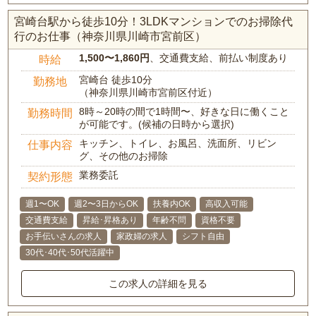
宮崎台駅から徒歩10分！3LDKマンションでのお掃除代
行のお仕事（神奈川県川崎市宮前区）
1,500〜1,860円
、交通費支給、前払い制度あり
時給
宮崎台 徒歩10分
勤務地
（神奈川県川崎市宮前区付近）
8時～20時の間で1時間〜、好きな日に働くこと
勤務時間
が可能です。(候補の日時から選択)
キッチン、トイレ、お風呂、洗面所、リビン
仕事内容
グ、その他のお掃除
業務委託
契約形態
週1〜OK
週2〜3日からOK
扶養内OK
高収入可能
交通費支給
昇給･昇格あり
年齢不問
資格不要
お手伝いさんの求人
家政婦の求人
シフト自由
30代･40代･50代活躍中
この求人の詳細を見る