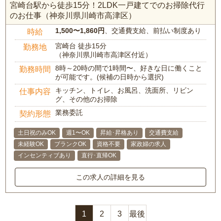
宮崎台駅から徒歩15分！2LDK一戸建てでのお掃除代行
のお仕事（神奈川県川崎市高津区）
1,500〜1,860円
、交通費支給、前払い制度あり
時給
宮崎台 徒歩15分
勤務地
（神奈川県川崎市高津区付近）
8時～20時の間で1時間〜、好きな日に働くこと
勤務時間
が可能です。(候補の日時から選択)
キッチン、トイレ、お風呂、洗面所、リビン
仕事内容
グ、その他のお掃除
業務委託
契約形態
土日祝のみOK
週1〜OK
昇給･昇格あり
交通費支給
未経験OK
ブランクOK
資格不要
家政婦の求人
インセンティブあり
直行･直帰OK
この求人の詳細を見る
1
2
3
最後