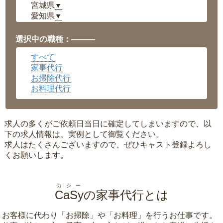
宮城県
▼
愛知県
▼
福井県
▼
岡山県
▼
選択中の職種：———
広島県
▼
すべて
沖縄県
▼
家事代行
お掃除代行
お料理代行
求人の多くがご依頼日当日に確定してしまいますので、以
下の求人情報は、実例として御覧ください。
求人はたくさんございますので、ぜひキャスト登録よろし
くお願いします。
カジー
CaSy
の家事代行とは
お客様に代わり「
お掃除
」や「
お料理
」を行うお仕事です。