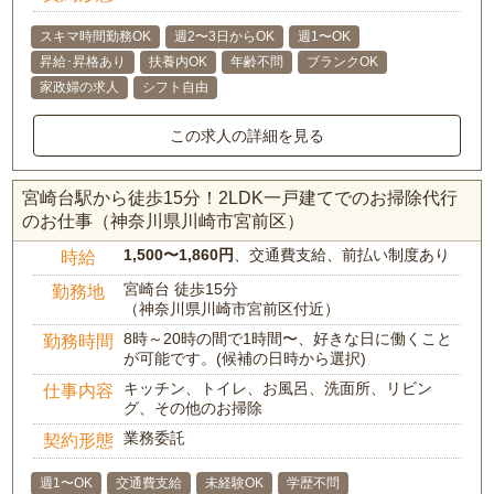
スキマ時間勤務OK
週2〜3日からOK
週1〜OK
昇給･昇格あり
扶養内OK
年齢不問
ブランクOK
家政婦の求人
シフト自由
この求人の詳細を見る
宮崎台駅から徒歩15分！2LDK一戸建てでのお掃除代行
のお仕事（神奈川県川崎市宮前区）
1,500〜1,860円
、交通費支給、前払い制度あり
時給
宮崎台 徒歩15分
勤務地
（神奈川県川崎市宮前区付近）
8時～20時の間で1時間〜、好きな日に働くこと
勤務時間
が可能です。(候補の日時から選択)
キッチン、トイレ、お風呂、洗面所、リビン
仕事内容
グ、その他のお掃除
業務委託
契約形態
週1〜OK
交通費支給
未経験OK
学歴不問