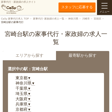
家事代行・家政婦の求人サイト
スタッフに応募する
メニュー
CaSy 家事代行求人 TOP
家事代行･家政婦の求人一覧
神奈川県
川崎市
宮前区
宮崎台駅の家事代行
宮崎台駅の家事代行・家政婦の求人一
覧
エリアから探す
最寄駅から探す
選択中の駅：宮崎台駅
東京都
▼
神奈川県
▼
千葉県
▼
埼玉県
▼
大阪府
▼
兵庫県
▼
京都府
▼