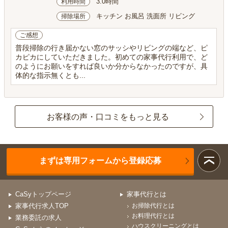
3.0時間
利用時間
キッチン お風呂 洗面所 リビング
掃除場所
ご感想
普段掃除の行き届かない窓のサッシやリビングの端など、ピ
カピカにしていただきました。初めての家事代行利用で、ど
のようにお願いをすれば良いか分からなかったのですが、具
体的な指示無くとも...
お客様の声・口コミをもっと見る
まずは専用フォームから登録応募
CaSyトップページ
家事代行とは
家事代行求人TOP
お掃除代行とは
お料理代行とは
業務委託の求人
ハウスクリーニングとは