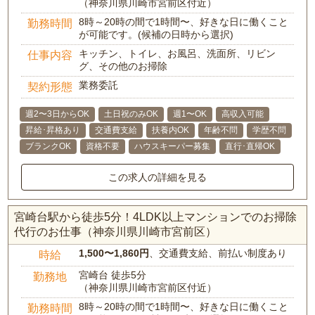
（神奈川県川崎市宮前区付近）
8時～20時の間で1時間〜、好きな日に働くこと
勤務時間
が可能です。(候補の日時から選択)
キッチン、トイレ、お風呂、洗面所、リビン
仕事内容
グ、その他のお掃除
業務委託
契約形態
週2〜3日からOK
土日祝のみOK
週1〜OK
高収入可能
昇給･昇格あり
交通費支給
扶養内OK
年齢不問
学歴不問
ブランクOK
資格不要
ハウスキーパー募集
直行･直帰OK
この求人の詳細を見る
宮崎台駅から徒歩5分！4LDK以上マンションでのお掃除
代行のお仕事（神奈川県川崎市宮前区）
1,500〜1,860円
、交通費支給、前払い制度あり
時給
宮崎台 徒歩5分
勤務地
（神奈川県川崎市宮前区付近）
8時～20時の間で1時間〜、好きな日に働くこと
勤務時間