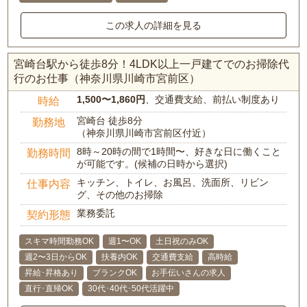
この求人の詳細を見る
宮崎台駅から徒歩8分！4LDK以上一戸建てでのお掃除代
行のお仕事（神奈川県川崎市宮前区）
1,500〜1,860円
、交通費支給、前払い制度あり
時給
宮崎台 徒歩8分
勤務地
（神奈川県川崎市宮前区付近）
8時～20時の間で1時間〜、好きな日に働くこと
勤務時間
が可能です。(候補の日時から選択)
キッチン、トイレ、お風呂、洗面所、リビン
仕事内容
グ、その他のお掃除
業務委託
契約形態
スキマ時間勤務OK
週1〜OK
土日祝のみOK
週2〜3日からOK
扶養内OK
交通費支給
高時給
昇給･昇格あり
ブランクOK
お手伝いさんの求人
直行･直帰OK
30代･40代･50代活躍中