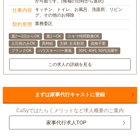
が可能です。(候補の日時から選択)
キッチン、トイレ、お風呂、洗面所、リビン
仕事内容
グ、その他のお掃除
業務委託
契約形態
週2〜3日からOK
週1〜OK
スキマ時間勤務OK
土日祝のみOK
高時給
主婦･主夫歓迎
資格不要
ブランクOK
ハウスキーパー募集
30代･40代･50代活躍中
この求人の詳細を見る
まずは家事代行キャストに登録
CaSyではたらくメリットなど求人概要のご案内
家事代行求人TOP