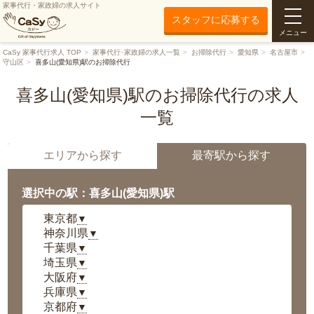
家事代行・家政婦の求人サイト
スタッフに応募する
メニュー
CaSy 家事代行求人 TOP
家事代行･家政婦の求人一覧
お掃除代行
愛知県
名古屋市
守山区
喜多山(愛知県)駅のお掃除代行
喜多山(愛知県)駅のお掃除代行の求人
一覧
エリアから探す
最寄駅から探す
選択中の駅：喜多山(愛知県)駅
東京都
▼
神奈川県
▼
千葉県
▼
埼玉県
▼
大阪府
▼
兵庫県
▼
京都府
▼