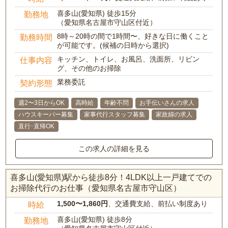
喜多山(愛知県) 徒歩15分
勤務地
（愛知県名古屋市守山区付近）
8時～20時の間で1時間〜、好きな日に働くこと
勤務時間
が可能です。(候補の日時から選択)
キッチン、トイレ、お風呂、洗面所、リビン
仕事内容
グ、その他のお掃除
業務委託
契約形態
週2〜3日からOK
高時給
年齢不問
お手伝いさんの求人
ハウスキーパー募集
家事代行スタッフ募集
家政婦の求人
直行･直帰OK
この求人の詳細を見る
喜多山(愛知県)駅から徒歩8分！4LDK以上一戸建てでの
お掃除代行のお仕事（愛知県名古屋市守山区）
1,500〜1,860円
、交通費支給、前払い制度あり
時給
喜多山(愛知県) 徒歩8分
勤務地