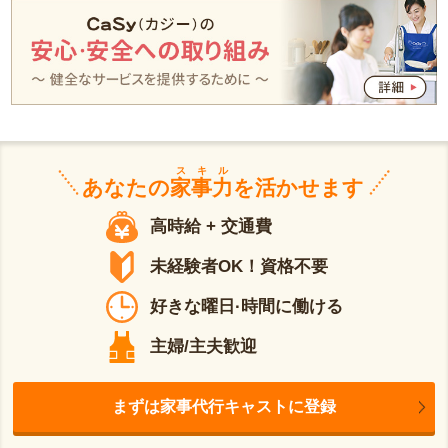
スキル
あなたの
家事力
を活かせます
高時給 + 交通費
未経験者OK！資格不要
好きな曜日·時間に働ける
主婦/主夫歓迎
まずは家事代行キャストに登録