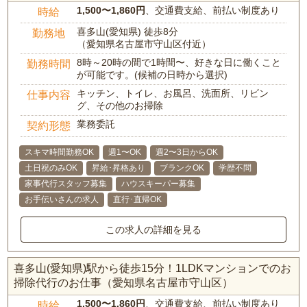
1,500〜1,860円
、交通費支給、前払い制度あり
時給
喜多山(愛知県) 徒歩8分
勤務地
（愛知県名古屋市守山区付近）
8時～20時の間で1時間〜、好きな日に働くこと
勤務時間
が可能です。(候補の日時から選択)
キッチン、トイレ、お風呂、洗面所、リビン
仕事内容
グ、その他のお掃除
業務委託
契約形態
スキマ時間勤務OK
週1〜OK
週2〜3日からOK
土日祝のみOK
昇給･昇格あり
ブランクOK
学歴不問
家事代行スタッフ募集
ハウスキーパー募集
お手伝いさんの求人
直行･直帰OK
この求人の詳細を見る
喜多山(愛知県)駅から徒歩15分！1LDKマンションでのお
掃除代行のお仕事（愛知県名古屋市守山区）
1,500〜1,860円
、交通費支給、前払い制度あり
時給