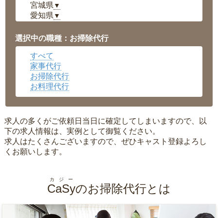
宮城県
▼
愛知県
▼
福井県
▼
岡山県
▼
選択中の職種：お掃除代行
広島県
▼
すべて
沖縄県
▼
家事代行
お掃除代行
お料理代行
求人の多くがご依頼日当日に確定してしまいますので、以
下の求人情報は、実例として御覧ください。
求人はたくさんございますので、ぜひキャスト登録よろし
くお願いします。
カジー
CaSy
のお掃除代行とは