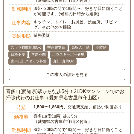
（愛知県名古屋市守山区付近）
8時～20時の間で1時間〜、好きな日に働くこと
勤務時間
が可能です。(候補の日時から選択)
キッチン、トイレ、お風呂、洗面所、リビン
仕事内容
グ、その他のお掃除
業務委託
契約形態
スキマ時間勤務OK
交通費支給
高収入可能
高時給
資格不要
学歴不問
ハウスキーパー募集
家事代行スタッフ募集
直行･直帰OK
この求人の詳細を見る
喜多山(愛知県)駅から徒歩5分！2LDKマンションでのお
掃除代行のお仕事（愛知県名古屋市守山区）
1,500〜1,860円
、交通費支給、前払い制度あり
時給
喜多山(愛知県) 徒歩5分
勤務地
（愛知県名古屋市守山区付近）
8時～20時の間で1時間〜、好きな日に働くこと
勤務時間