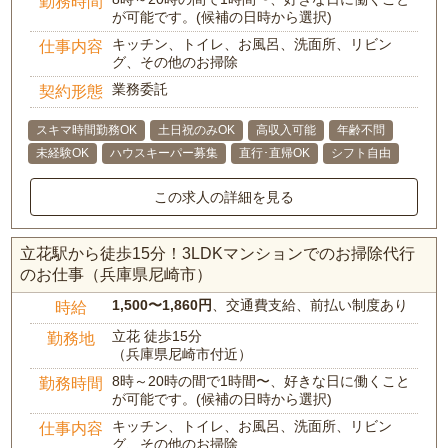
勤務時間
が可能です。(候補の日時から選択)
キッチン、トイレ、お風呂、洗面所、リビン
仕事内容
グ、その他のお掃除
業務委託
契約形態
スキマ時間勤務OK
土日祝のみOK
高収入可能
年齢不問
未経験OK
ハウスキーパー募集
直行･直帰OK
シフト自由
この求人の詳細を見る
立花駅から徒歩15分！3LDKマンションでのお掃除代行
のお仕事（兵庫県尼崎市）
1,500〜1,860円
、交通費支給、前払い制度あり
時給
立花 徒歩15分
勤務地
（兵庫県尼崎市付近）
8時～20時の間で1時間〜、好きな日に働くこと
勤務時間
が可能です。(候補の日時から選択)
キッチン、トイレ、お風呂、洗面所、リビン
仕事内容
グ、その他のお掃除