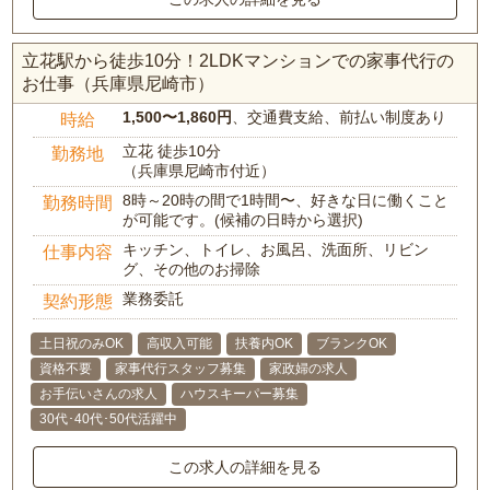
立花駅から徒歩10分！2LDKマンションでの家事代行の
お仕事（兵庫県尼崎市）
1,500〜1,860円
、交通費支給、前払い制度あり
時給
立花 徒歩10分
勤務地
（兵庫県尼崎市付近）
8時～20時の間で1時間〜、好きな日に働くこと
勤務時間
が可能です。(候補の日時から選択)
キッチン、トイレ、お風呂、洗面所、リビン
仕事内容
グ、その他のお掃除
業務委託
契約形態
土日祝のみOK
高収入可能
扶養内OK
ブランクOK
資格不要
家事代行スタッフ募集
家政婦の求人
お手伝いさんの求人
ハウスキーパー募集
30代･40代･50代活躍中
この求人の詳細を見る