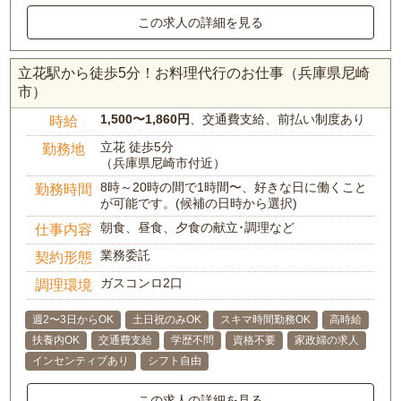
この求人の詳細を見る
立花駅から徒歩5分！お料理代行のお仕事（兵庫県尼崎
市）
1,500〜1,860円
、交通費支給、前払い制度あり
時給
立花 徒歩5分
勤務地
（兵庫県尼崎市付近）
8時～20時の間で1時間〜、好きな日に働くこと
勤務時間
が可能です。(候補の日時から選択)
朝食、昼食、夕食の献立･調理など
仕事内容
業務委託
契約形態
ガスコンロ2口
調理環境
週2〜3日からOK
土日祝のみOK
スキマ時間勤務OK
高時給
扶養内OK
交通費支給
学歴不問
資格不要
家政婦の求人
インセンティブあり
シフト自由
この求人の詳細を見る