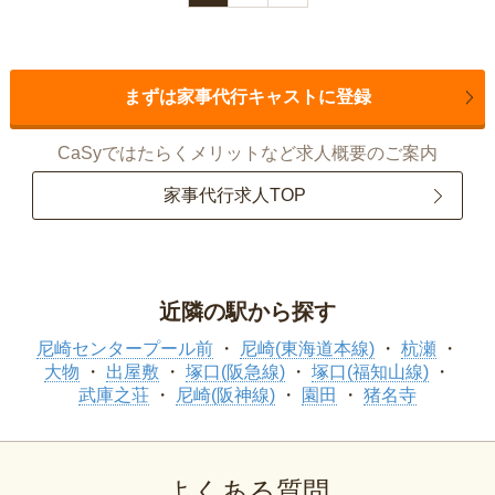
まずは家事代行キャストに登録
CaSyではたらくメリットなど求人概要のご案内
家事代行求人TOP
近隣の駅から探す
尼崎センタープール前
尼崎(東海道本線)
杭瀬
大物
出屋敷
塚口(阪急線)
塚口(福知山線)
武庫之荘
尼崎(阪神線)
園田
猪名寺
よくある質問