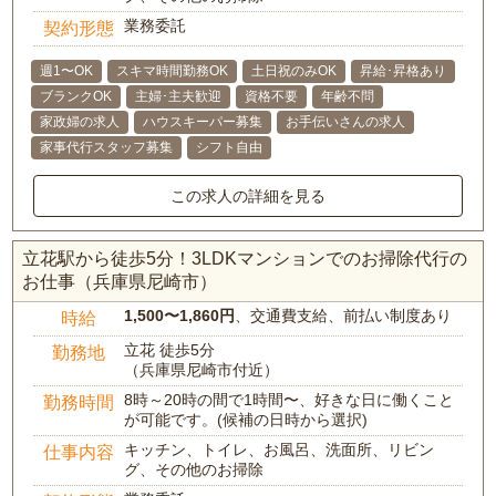
業務委託
契約形態
週1〜OK
スキマ時間勤務OK
土日祝のみOK
昇給･昇格あり
ブランクOK
主婦･主夫歓迎
資格不要
年齢不問
家政婦の求人
ハウスキーパー募集
お手伝いさんの求人
家事代行スタッフ募集
シフト自由
この求人の詳細を見る
立花駅から徒歩5分！3LDKマンションでのお掃除代行の
お仕事（兵庫県尼崎市）
1,500〜1,860円
、交通費支給、前払い制度あり
時給
立花 徒歩5分
勤務地
（兵庫県尼崎市付近）
8時～20時の間で1時間〜、好きな日に働くこと
勤務時間
が可能です。(候補の日時から選択)
キッチン、トイレ、お風呂、洗面所、リビン
仕事内容
グ、その他のお掃除