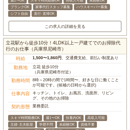
週1〜OK
スキマ時間勤務OK
高収入可能
未経験OK
ブランクOK
家事代行スタッフ募集
ハウスキーパー募集
シフト自由
直行･直帰OK
この求人の詳細を見る
立花駅から徒歩10分！4LDK以上一戸建てでのお掃除代
行のお仕事（兵庫県尼崎市）
1,500〜1,860円
、交通費支給、前払い制度あり
時給
立花 徒歩10分
勤務地
（兵庫県尼崎市付近）
8時～20時の間で1時間〜、好きな日に働くこと
勤務時間
が可能です。(候補の日時から選択)
キッチン、トイレ、お風呂、洗面所、リビン
仕事内容
グ、その他のお掃除
業務委託
契約形態
スキマ時間勤務OK
週1〜OK
扶養内OK
高収入可能
主婦･主夫歓迎
学歴不問
未経験OK
資格不要