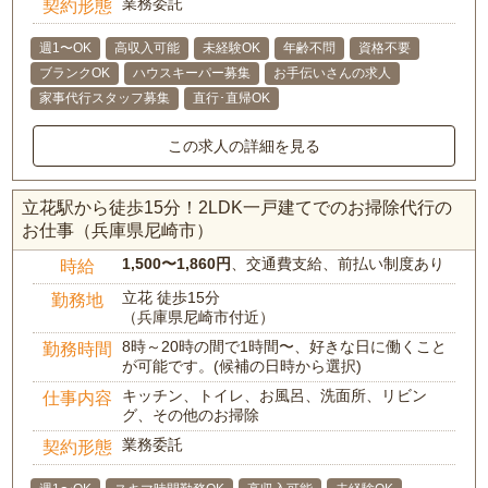
業務委託
契約形態
週1〜OK
高収入可能
未経験OK
年齢不問
資格不要
ブランクOK
ハウスキーパー募集
お手伝いさんの求人
家事代行スタッフ募集
直行･直帰OK
この求人の詳細を見る
立花駅から徒歩15分！2LDK一戸建てでのお掃除代行の
お仕事（兵庫県尼崎市）
1,500〜1,860円
、交通費支給、前払い制度あり
時給
立花 徒歩15分
勤務地
（兵庫県尼崎市付近）
8時～20時の間で1時間〜、好きな日に働くこと
勤務時間
が可能です。(候補の日時から選択)
キッチン、トイレ、お風呂、洗面所、リビン
仕事内容
グ、その他のお掃除
業務委託
契約形態