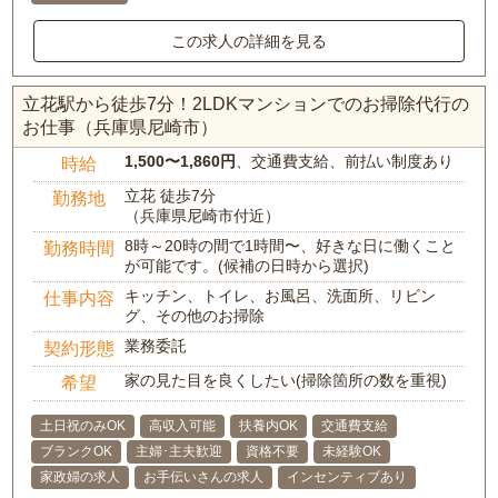
この求人の詳細を見る
立花駅から徒歩7分！2LDKマンションでのお掃除代行の
お仕事（兵庫県尼崎市）
1,500〜1,860円
、交通費支給、前払い制度あり
時給
立花 徒歩7分
勤務地
（兵庫県尼崎市付近）
8時～20時の間で1時間〜、好きな日に働くこと
勤務時間
が可能です。(候補の日時から選択)
キッチン、トイレ、お風呂、洗面所、リビン
仕事内容
グ、その他のお掃除
業務委託
契約形態
家の見た目を良くしたい(掃除箇所の数を重視)
希望
土日祝のみOK
高収入可能
扶養内OK
交通費支給
ブランクOK
主婦･主夫歓迎
資格不要
未経験OK
家政婦の求人
お手伝いさんの求人
インセンティブあり