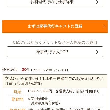
お料理代行のお仕事詳細
まずは家事代行キャストに登録
CaSyではたらくメリットなど求人概要のご案内
家事代行求人TOP
20
検索結果：
件
(1〜10件を表示しています)
立花駅から徒歩5分！1LDK一戸建てでのお掃除代行のお
仕事（兵庫県尼崎市）
1,500〜1,860円
、交通費支給、前払い制度あり
時給
立花 徒歩5分
勤務地
（兵庫県尼崎市付近）
8時～20時の間で1時間〜、好きな日に働くこと