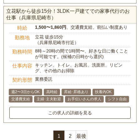
立花駅から徒歩15分！3LDK一戸建てでの家事代行のお
仕事（兵庫県尼崎市）
1,500〜1,860円
、交通費支給、前払い制度あり
時給
立花 徒歩15分
勤務地
（兵庫県尼崎市付近）
8時～20時の間で1時間〜、好きな日に働くこと
勤務時間
が可能です。(候補の日時から選択)
キッチン、トイレ、お風呂、洗面所、リビン
仕事内容
グ、その他のお掃除
業務委託
契約形態
週2〜3日からOK
高時給
昇給･昇格あり
扶養内OK
交通費支給
主婦･主夫歓迎
お手伝いさんの求人
シフト自由
この求人の詳細を見る
1
2
最後