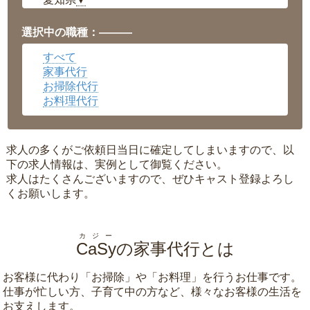
▼
福井県
▼
岡山県
▼
選択中の職種：———
広島県
▼
すべて
沖縄県
▼
家事代行
お掃除代行
お料理代行
求人の多くがご依頼日当日に確定してしまいますので、以
下の求人情報は、実例として御覧ください。
求人はたくさんございますので、ぜひキャスト登録よろし
くお願いします。
カジー
CaSy
の家事代行とは
お客様に代わり「
お掃除
」や「
お料理
」を行うお仕事です。
仕事が忙しい方、子育て中の方など、様々なお客様の生活を
お支えします。