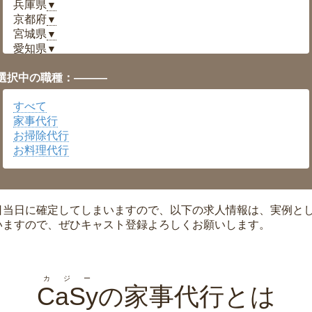
兵庫県
▼
京都府
▼
宮城県
▼
愛知県
▼
福井県
▼
選択中の職種：———
岡山県
▼
広島県
▼
すべて
沖縄県
▼
家事代行
お掃除代行
お料理代行
日当日に確定してしまいますので、以下の求人情報は、実例と
いますので、ぜひキャスト登録よろしくお願いします。
カジー
CaSy
の家事代行とは