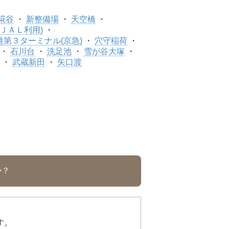
糀谷
新整備場
天空橋
ＪＡＬ利用)
港第３ターミナル(京急)
穴守稲荷
石川台
洗足池
雪が谷大塚
武蔵新田
矢口渡
か？
す。