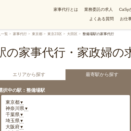
家事代行とは
業務委託の求人
CaS
よくある質問
お仕事
人一覧
家事代行
東京都
東京23区
大田区
整備場駅の家事代行
駅の家事代行・家政婦の
エリアから探す
最寄駅から探す
選択中の駅：整備場駅
東京都
▼
神奈川県
▼
千葉県
▼
埼玉県
▼
大阪府
▼