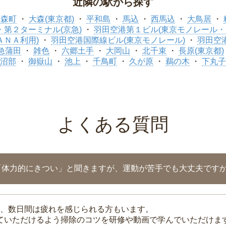
近隣の駅から探す
大森町
大森(東京都)
平和島
馬込
西馬込
大鳥居
第２ターミナル(京急)
羽田空港第１ビル(東京モノレール・
ＡＮＡ利用)
羽田空港国際線ビル(東京モノレール)
羽田空
急蒲田
雑色
六郷土手
大岡山
北千束
長原(東京都)
沼部
御嶽山
池上
千鳥町
久が原
鵜の木
下丸子
よくある質問
「体力的にきつい」と聞きますが、運動が苦手でも大丈夫です
、数日間は疲れを感じられる方もいます。
れていただけるよう掃除のコツを研修や動画で学んでいただけま