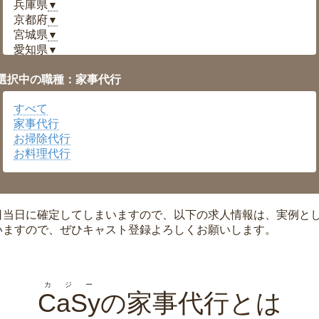
兵庫県
▼
京都府
▼
宮城県
▼
愛知県
▼
福井県
▼
選択中の職種：家事代行
岡山県
▼
広島県
▼
すべて
沖縄県
▼
家事代行
お掃除代行
お料理代行
日当日に確定してしまいますので、以下の求人情報は、実例と
いますので、ぜひキャスト登録よろしくお願いします。
カジー
CaSy
の家事代行とは