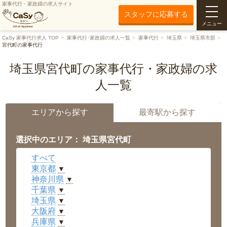
家事代行・家政婦の求人サイト
スタッフに応募する
メニュー
CaSy 家事代行求人 TOP
家事代行･家政婦の求人一覧
家事代行
埼玉県
埼玉県市部
宮代町の家事代行
埼玉県宮代町の家事代行・家政婦の求
人一覧
エリアから探す
最寄駅から探す
選択中のエリア： 埼玉県宮代町
すべて
東京都
▼
神奈川県
▼
千葉県
▼
埼玉県
▼
大阪府
▼
兵庫県
▼