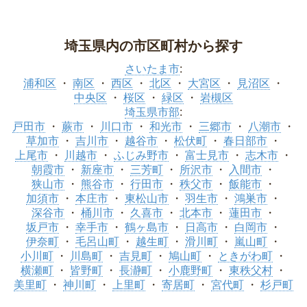
埼玉県内の市区町村から探す
さいたま市
:
浦和区
南区
西区
北区
大宮区
見沼区
中央区
桜区
緑区
岩槻区
埼玉県市部
:
戸田市
蕨市
川口市
和光市
三郷市
八潮市
草加市
吉川市
越谷市
松伏町
春日部市
上尾市
川越市
ふじみ野市
富士見市
志木市
朝霞市
新座市
三芳町
所沢市
入間市
狭山市
熊谷市
行田市
秩父市
飯能市
加須市
本庄市
東松山市
羽生市
鴻巣市
深谷市
桶川市
久喜市
北本市
蓮田市
坂戸市
幸手市
鶴ヶ島市
日高市
白岡市
伊奈町
毛呂山町
越生町
滑川町
嵐山町
小川町
川島町
吉見町
鳩山町
ときがわ町
横瀬町
皆野町
長瀞町
小鹿野町
東秩父村
美里町
神川町
上里町
寄居町
宮代町
杉戸町