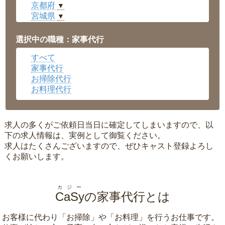
京都府
▼
宮城県
▼
愛知県
▼
福井県
▼
選択中の職種：家事代行
岡山県
▼
すべて
広島県
▼
家事代行
沖縄県
▼
お掃除代行
お料理代行
求人の多くがご依頼日当日に確定してしまいますので、以
下の求人情報は、実例として御覧ください。
求人はたくさんございますので、ぜひキャスト登録よろし
くお願いします。
カジー
CaSy
の家事代行とは
お客様に代わり「
お掃除
」や「
お料理
」を行うお仕事です。