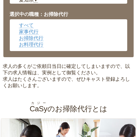
▼
福井県
▼
岡山県
▼
選択中の職種：お掃除代行
広島県
▼
すべて
沖縄県
▼
家事代行
お掃除代行
お料理代行
求人の多くがご依頼日当日に確定してしまいますので、以
下の求人情報は、実例として御覧ください。
求人はたくさんございますので、ぜひキャスト登録よろし
くお願いします。
カジー
CaSy
のお掃除代行とは