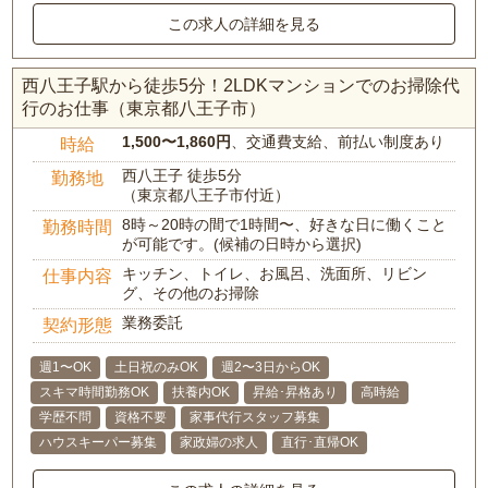
この求人の詳細を見る
西八王子駅から徒歩5分！2LDKマンションでのお掃除代
行のお仕事（東京都八王子市）
1,500〜1,860円
、交通費支給、前払い制度あり
時給
西八王子 徒歩5分
勤務地
（東京都八王子市付近）
8時～20時の間で1時間〜、好きな日に働くこと
勤務時間
が可能です。(候補の日時から選択)
キッチン、トイレ、お風呂、洗面所、リビン
仕事内容
グ、その他のお掃除
業務委託
契約形態
週1〜OK
土日祝のみOK
週2〜3日からOK
スキマ時間勤務OK
扶養内OK
昇給･昇格あり
高時給
学歴不問
資格不要
家事代行スタッフ募集
ハウスキーパー募集
家政婦の求人
直行･直帰OK