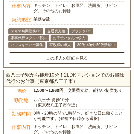
キッチン、トイレ、お風呂、洗面所、リビン
仕事内容
グ、その他のお掃除
業務委託
契約形態
スキマ時間勤務OK
交通費支給
ブランクOK
家事代行スタッフ募集
お手伝いさんの求人
ハウスキーパー募集
家政婦の求人
30代･40代･50代活躍中
この求人の詳細を見る
西八王子駅から徒歩10分！2LDKマンションでのお掃除
代行のお仕事（東京都八王子市）
1,500〜1,860円
、交通費支給、前払い制度あり
時給
西八王子 徒歩10分
勤務地
（東京都八王子市付近）
8時～20時の間で1時間〜、好きな日に働くこと
勤務時間
が可能です。(候補の日時から選択)
キッチン、トイレ、お風呂、洗面所、リビン
仕事内容
グ、その他のお掃除