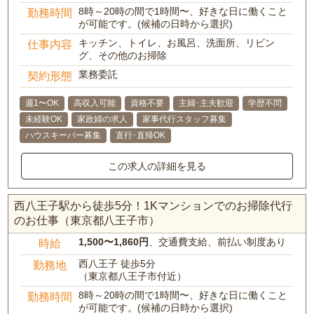
8時～20時の間で1時間〜、好きな日に働くこと
勤務時間
が可能です。(候補の日時から選択)
キッチン、トイレ、お風呂、洗面所、リビン
仕事内容
グ、その他のお掃除
業務委託
契約形態
週1〜OK
高収入可能
資格不要
主婦･主夫歓迎
学歴不問
未経験OK
家政婦の求人
家事代行スタッフ募集
ハウスキーパー募集
直行･直帰OK
この求人の詳細を見る
西八王子駅から徒歩5分！1Kマンションでのお掃除代行
のお仕事（東京都八王子市）
1,500〜1,860円
、交通費支給、前払い制度あり
時給
西八王子 徒歩5分
勤務地
（東京都八王子市付近）
8時～20時の間で1時間〜、好きな日に働くこと
勤務時間
が可能です。(候補の日時から選択)