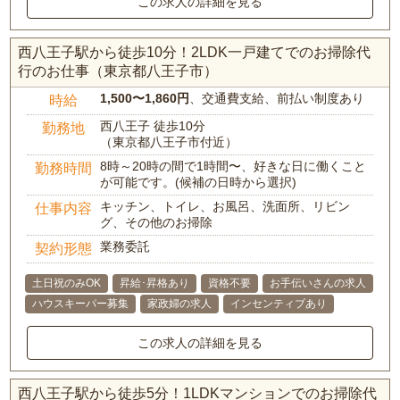
この求人の詳細を見る
西八王子駅から徒歩10分！2LDK一戸建てでのお掃除代
行のお仕事（東京都八王子市）
1,500〜1,860円
、交通費支給、前払い制度あり
時給
西八王子 徒歩10分
勤務地
（東京都八王子市付近）
8時～20時の間で1時間〜、好きな日に働くこと
勤務時間
が可能です。(候補の日時から選択)
キッチン、トイレ、お風呂、洗面所、リビン
仕事内容
グ、その他のお掃除
業務委託
契約形態
土日祝のみOK
昇給･昇格あり
資格不要
お手伝いさんの求人
ハウスキーパー募集
家政婦の求人
インセンティブあり
この求人の詳細を見る
西八王子駅から徒歩5分！1LDKマンションでのお掃除代