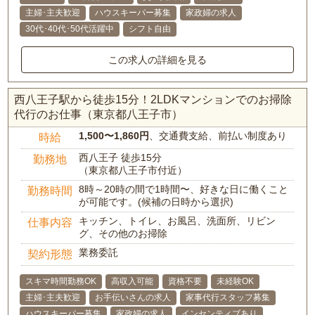
主婦･主夫歓迎
ハウスキーパー募集
家政婦の求人
30代･40代･50代活躍中
シフト自由
この求人の詳細を見る
西八王子駅から徒歩15分！2LDKマンションでのお掃除
代行のお仕事（東京都八王子市）
1,500〜1,860円
、交通費支給、前払い制度あり
時給
西八王子 徒歩15分
勤務地
（東京都八王子市付近）
8時～20時の間で1時間〜、好きな日に働くこと
勤務時間
が可能です。(候補の日時から選択)
キッチン、トイレ、お風呂、洗面所、リビン
仕事内容
グ、その他のお掃除
業務委託
契約形態
スキマ時間勤務OK
高収入可能
資格不要
未経験OK
主婦･主夫歓迎
お手伝いさんの求人
家事代行スタッフ募集
ハウスキーパー募集
家政婦の求人
インセンティブあり