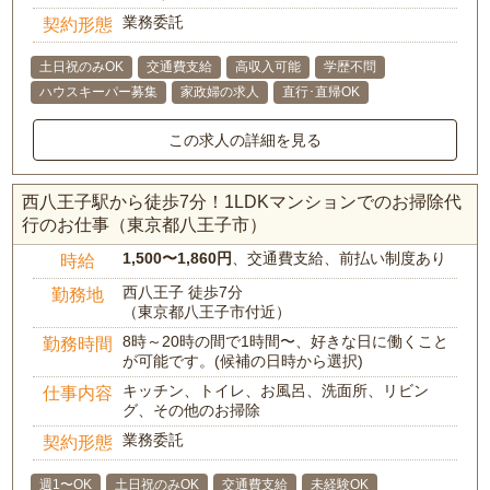
業務委託
契約形態
土日祝のみOK
交通費支給
高収入可能
学歴不問
ハウスキーパー募集
家政婦の求人
直行･直帰OK
この求人の詳細を見る
西八王子駅から徒歩7分！1LDKマンションでのお掃除代
行のお仕事（東京都八王子市）
1,500〜1,860円
、交通費支給、前払い制度あり
時給
西八王子 徒歩7分
勤務地
（東京都八王子市付近）
8時～20時の間で1時間〜、好きな日に働くこと
勤務時間
が可能です。(候補の日時から選択)
キッチン、トイレ、お風呂、洗面所、リビン
仕事内容
グ、その他のお掃除
業務委託
契約形態
週1〜OK
土日祝のみOK
交通費支給
未経験OK