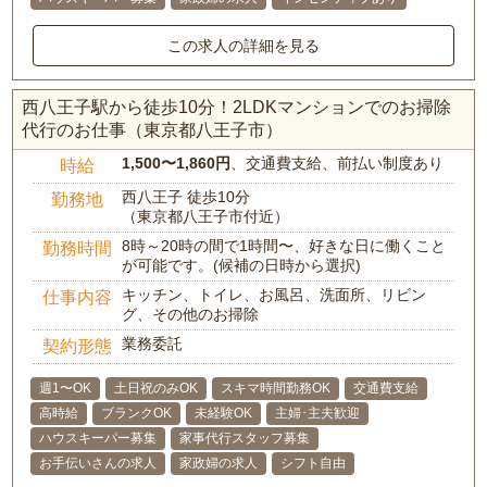
この求人の詳細を見る
西八王子駅から徒歩10分！2LDKマンションでのお掃除
代行のお仕事（東京都八王子市）
1,500〜1,860円
、交通費支給、前払い制度あり
時給
西八王子 徒歩10分
勤務地
（東京都八王子市付近）
8時～20時の間で1時間〜、好きな日に働くこと
勤務時間
が可能です。(候補の日時から選択)
キッチン、トイレ、お風呂、洗面所、リビン
仕事内容
グ、その他のお掃除
業務委託
契約形態
週1〜OK
土日祝のみOK
スキマ時間勤務OK
交通費支給
高時給
ブランクOK
未経験OK
主婦･主夫歓迎
ハウスキーパー募集
家事代行スタッフ募集
お手伝いさんの求人
家政婦の求人
シフト自由