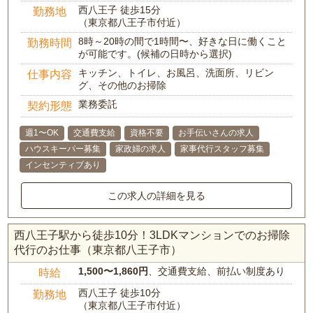
西八王子 徒歩15分
勤務地
（東京都八王子市付近）
8時～20時の間で1時間〜、好きな日に働くこと
勤務時間
が可能です。(候補の日時から選択)
キッチン、トイレ、お風呂、洗面所、リビン
仕事内容
グ、その他のお掃除
業務委託
契約形態
週1〜OK
交通費支給
資格不要
お手伝いさんの求人
ハウスキーパー募集
家政婦の求人
家事代行スタッフ募集
インセンティブあり
この求人の詳細を見る
西八王子駅から徒歩10分！3LDKマンションでのお掃除
代行のお仕事（東京都八王子市）
1,500〜1,860円
、交通費支給、前払い制度あり
時給
西八王子 徒歩10分
勤務地
（東京都八王子市付近）