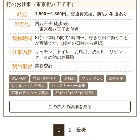
行のお仕事（東京都八王子市）
1,500〜1,860円
、交通費支給、前払い制度あり
時給
西八王子 徒歩5分
勤務地
（東京都八王子市付近）
8時～20時の間で1時間〜、好きな日に働くこと
勤務時間
が可能です。(候補の日時から選択)
キッチン、トイレ、お風呂、洗面所、リビン
仕事内容
グ、その他のお掃除
業務委託
契約形態
週1〜OK
昇給･昇格あり
高時給
ブランクOK
資格不要
お手伝いさんの求人
ハウスキーパー募集
家事代行スタッフ募集
30代･40代･50代活躍中
この求人の詳細を見る
1
2
最後