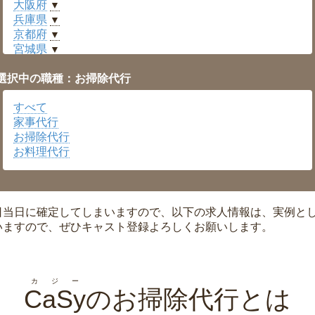
大阪府
▼
兵庫県
▼
京都府
▼
宮城県
▼
愛知県
▼
選択中の職種：お掃除代行
福井県
▼
岡山県
▼
すべて
広島県
▼
家事代行
沖縄県
▼
お掃除代行
お料理代行
日当日に確定してしまいますので、以下の求人情報は、実例と
いますので、ぜひキャスト登録よろしくお願いします。
カジー
CaSy
のお掃除代行とは