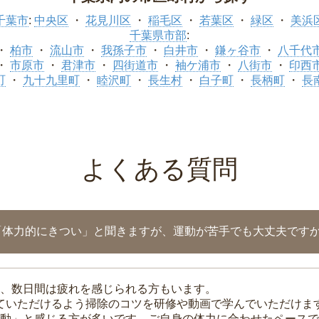
千葉市
:
中央区
花見川区
稲毛区
若葉区
緑区
美浜
千葉県市部
:
柏市
流山市
我孫子市
白井市
鎌ヶ谷市
八千代
市原市
君津市
四街道市
袖ケ浦市
八街市
印西
町
九十九里町
睦沢町
長生村
白子町
長柄町
長
よくある質問
「体力的にきつい」と聞きますが、運動が苦手でも大丈夫です
、数日間は疲れを感じられる方もいます。
れていただけるよう掃除のコツを研修や動画で学んでいただけま
動」と感じる方が多いです。ご自身の体力に合わせたペースで