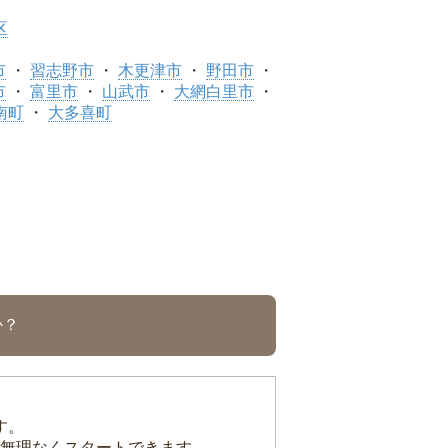
区
市
習志野市
木更津市
野田市
市
富里市
山武市
大網白里市
南町
大多喜町
か？
す。
無理なくスタートできます。