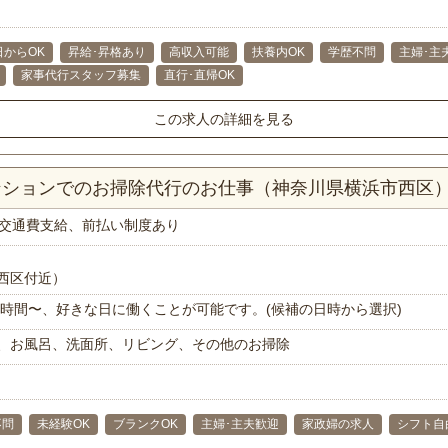
日からOK
昇給･昇格あり
高収入可能
扶養内OK
学歴不問
主婦･主
家事代行スタッフ募集
直行･直帰OK
この求人の詳細を見る
マンションでのお掃除代行のお仕事（神奈川県横浜市西区
交通費支給、前払い制度あり
西区付近）
で1時間〜、好きな日に働くことが可能です。(候補の日時から選択)
、お風呂、洗面所、リビング、その他のお掃除
不問
未経験OK
ブランクOK
主婦･主夫歓迎
家政婦の求人
シフト自