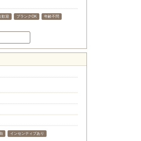
夫歓迎
ブランクOK
年齢不問
）
由
インセンティブあり