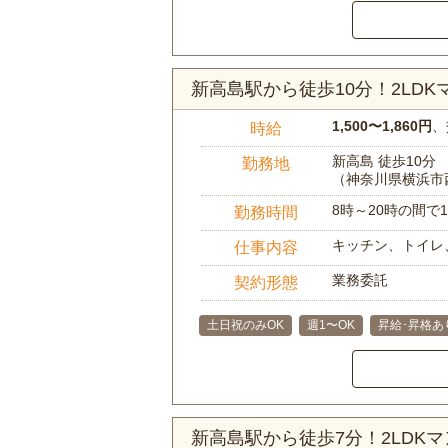
新高島駅から徒歩10分！2LD
1,500〜1,860円
、
時給
新高島 徒歩10分
勤務地
（神奈川県横浜市
8時～20時の間
勤務時間
キッチン、トイレ
仕事内容
業務委託
契約形態
土日祝のみOK
週1〜OK
昇給･昇格あ
新高島駅から徒歩7分！2LD