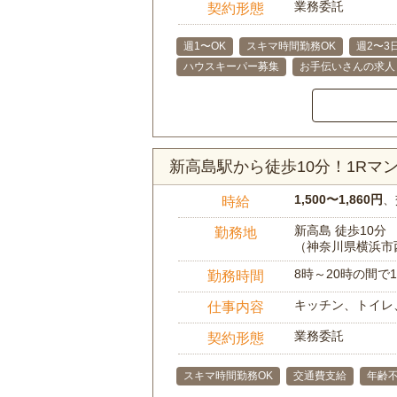
業務委託
契約形態
週1〜OK
スキマ時間勤務OK
週2〜3
ハウスキーパー募集
お手伝いさんの求人
新高島駅から徒歩10分！1R
1,500〜1,860円
、
時給
新高島 徒歩10分
勤務地
（神奈川県横浜市
8時～20時の間
勤務時間
キッチン、トイレ
仕事内容
業務委託
契約形態
スキマ時間勤務OK
交通費支給
年齢