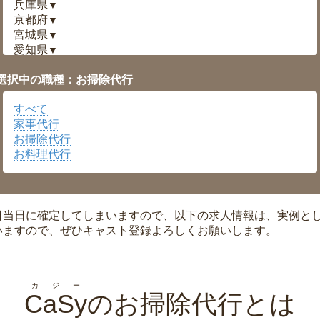
兵庫県
▼
京都府
▼
宮城県
▼
愛知県
▼
福井県
▼
選択中の職種：お掃除代行
岡山県
▼
広島県
▼
すべて
沖縄県
▼
家事代行
お掃除代行
お料理代行
日当日に確定してしまいますので、以下の求人情報は、実例と
いますので、ぜひキャスト登録よろしくお願いします。
カジー
CaSy
のお掃除代行とは