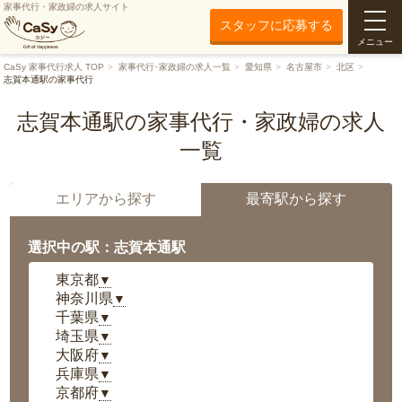
家事代行・家政婦の求人サイト
スタッフに応募する
メニュー
CaSy 家事代行求人 TOP
家事代行･家政婦の求人一覧
愛知県
名古屋市
北区
志賀本通駅の家事代行
志賀本通駅の家事代行・家政婦の求人
一覧
エリアから探す
最寄駅から探す
選択中の駅：志賀本通駅
東京都
▼
神奈川県
▼
千葉県
▼
埼玉県
▼
大阪府
▼
兵庫県
▼
京都府
▼