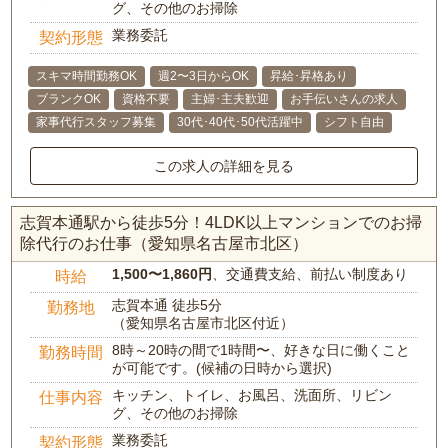
グ、その他のお掃除
業務委託
契約形態
スキマ時間勤務OK
週2〜3日からOK
昇給･昇格あり
ブランクOK
資格不要
主婦･主夫歓迎
お手伝いさんの求人
家事代行スタッフ募集
30代･40代･50代活躍中
シフト自由
この求人の詳細を見る
志賀本通駅から徒歩5分！4LDK以上マンションでのお掃
除代行のお仕事（愛知県名古屋市北区）
1,500〜1,860円
、交通費支給、前払い制度あり
時給
志賀本通 徒歩5分
勤務地
（愛知県名古屋市北区付近）
8時～20時の間で1時間〜、好きな日に働くこと
勤務時間
が可能です。(候補の日時から選択)
キッチン、トイレ、お風呂、洗面所、リビン
仕事内容
グ、その他のお掃除
業務委託
契約形態