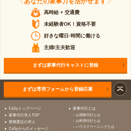
あなたの
家事力
を活かせます
高時給 + 交通費
未経験者OK！資格不要
好きな曜日·時間に働ける
主婦/主夫歓迎
まずは家事代行キャストに登録
まずは専用フォームから登録応募
CaSyトップページ
家事代行とは
家事代行求人TOP
お掃除代行とは
お料理代行とは
業務委託の求人
ハウスクリーニングとは
CaSyからのメッセージ