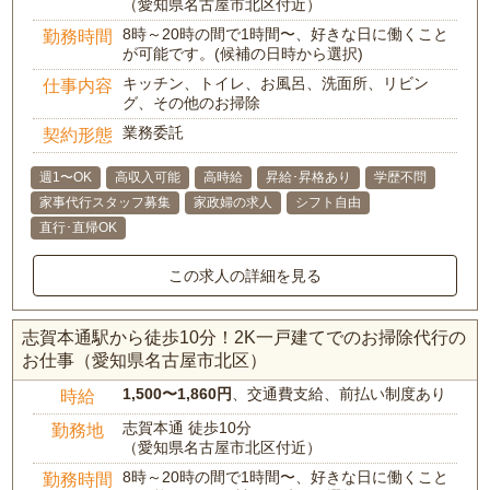
（愛知県名古屋市北区付近）
8時～20時の間で1時間〜、好きな日に働くこと
勤務時間
が可能です。(候補の日時から選択)
キッチン、トイレ、お風呂、洗面所、リビン
仕事内容
グ、その他のお掃除
業務委託
契約形態
週1〜OK
高収入可能
高時給
昇給･昇格あり
学歴不問
家事代行スタッフ募集
家政婦の求人
シフト自由
直行･直帰OK
この求人の詳細を見る
志賀本通駅から徒歩10分！2K一戸建てでのお掃除代行の
お仕事（愛知県名古屋市北区）
1,500〜1,860円
、交通費支給、前払い制度あり
時給
志賀本通 徒歩10分
勤務地
（愛知県名古屋市北区付近）
8時～20時の間で1時間〜、好きな日に働くこと
勤務時間