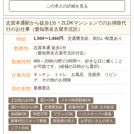
この求人の詳細を見る
志賀本通駅から徒歩1分！2LDKマンションでのお掃除代
行のお仕事（愛知県名古屋市北区）
1,500〜1,860円
、交通費支給、前払い制度あり
時給
志賀本通 徒歩1分
勤務地
（愛知県名古屋市北区付近）
8時～20時の間で1時間〜、好きな日に働くこと
勤務時間
が可能です。(候補の日時から選択)
キッチン、トイレ、お風呂、洗面所、リビン
仕事内容
グ、その他のお掃除
業務委託
契約形態
土日祝のみOK
週1〜OK
スキマ時間勤務OK
週2〜3日からOK
交通費支給
扶養内OK
主婦･主夫歓迎
未経験OK
学歴不問
ブランクOK
ハウスキーパー募集
家事代行スタッフ募集
家政婦の求人
お手伝いさんの求人
シフト自由