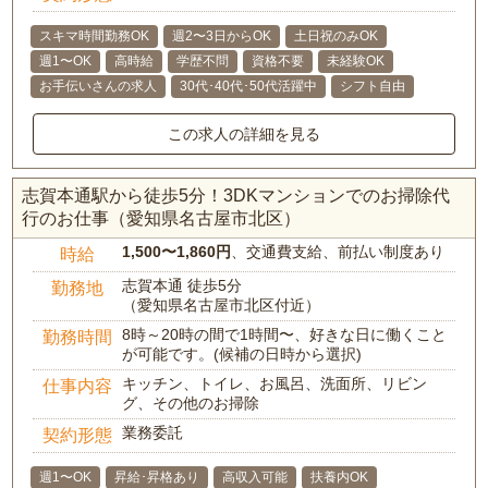
スキマ時間勤務OK
週2〜3日からOK
土日祝のみOK
週1〜OK
高時給
学歴不問
資格不要
未経験OK
お手伝いさんの求人
30代･40代･50代活躍中
シフト自由
この求人の詳細を見る
志賀本通駅から徒歩5分！3DKマンションでのお掃除代
行のお仕事（愛知県名古屋市北区）
1,500〜1,860円
、交通費支給、前払い制度あり
時給
志賀本通 徒歩5分
勤務地
（愛知県名古屋市北区付近）
8時～20時の間で1時間〜、好きな日に働くこと
勤務時間
が可能です。(候補の日時から選択)
キッチン、トイレ、お風呂、洗面所、リビン
仕事内容
グ、その他のお掃除
業務委託
契約形態
週1〜OK
昇給･昇格あり
高収入可能
扶養内OK