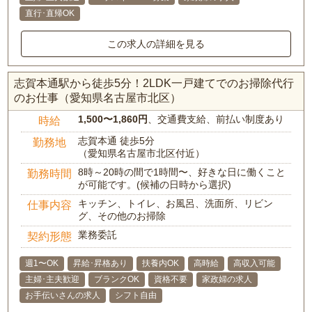
直行･直帰OK
この求人の詳細を見る
志賀本通駅から徒歩5分！2LDK一戸建てでのお掃除代行
のお仕事（愛知県名古屋市北区）
1,500〜1,860円
、交通費支給、前払い制度あり
時給
志賀本通 徒歩5分
勤務地
（愛知県名古屋市北区付近）
8時～20時の間で1時間〜、好きな日に働くこと
勤務時間
が可能です。(候補の日時から選択)
キッチン、トイレ、お風呂、洗面所、リビン
仕事内容
グ、その他のお掃除
業務委託
契約形態
週1〜OK
昇給･昇格あり
扶養内OK
高時給
高収入可能
主婦･主夫歓迎
ブランクOK
資格不要
家政婦の求人
お手伝いさんの求人
シフト自由