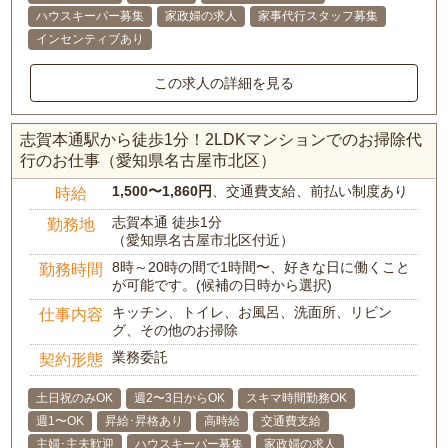
ハウスキーパー募集
家政婦の求人
家事代行スタッフ募集
インセンティブあり
この求人の詳細を見る
志賀本通駅から徒歩1分！2LDKマンションでのお掃除代
行のお仕事（愛知県名古屋市北区）
1,500〜1,860円
、交通費支給、前払い制度あり
時給
志賀本通 徒歩1分
勤務地
（愛知県名古屋市北区付近）
8時～20時の間で1時間〜、好きな日に働くこと
勤務時間
が可能です。(候補の日時から選択)
キッチン、トイレ、お風呂、洗面所、リビン
仕事内容
グ、その他のお掃除
業務委託
契約形態
土日祝のみOK
週2〜3日からOK
スキマ時間勤務OK
週1〜OK
昇給･昇格あり
高時給
交通費支給
主婦･主夫歓迎
ハウスキーパー募集
家政婦の求人