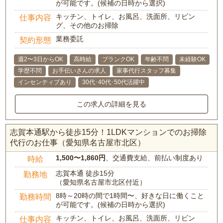
が可能です。(候補の日時から選択)
キッチン、トイレ、お風呂、洗面所、リビン
仕事内容
グ、その他のお掃除
業務委託
契約形態
週2〜3日からOK
高時給
ブランクOK
年齢不問
未経験OK
学歴不問
お手伝いさんの求人
家事代行スタッフ募集
インセンティブあり
30代･40代･50代活躍中
この求人の詳細を見る
志賀本通駅から徒歩15分！1LDKマンションでのお掃除
代行のお仕事（愛知県名古屋市北区）
1,500〜1,860円
、交通費支給、前払い制度あり
時給
志賀本通 徒歩15分
勤務地
（愛知県名古屋市北区付近）
8時～20時の間で1時間〜、好きな日に働くこと
勤務時間
が可能です。(候補の日時から選択)
キッチン、トイレ、お風呂、洗面所、リビン
仕事内容