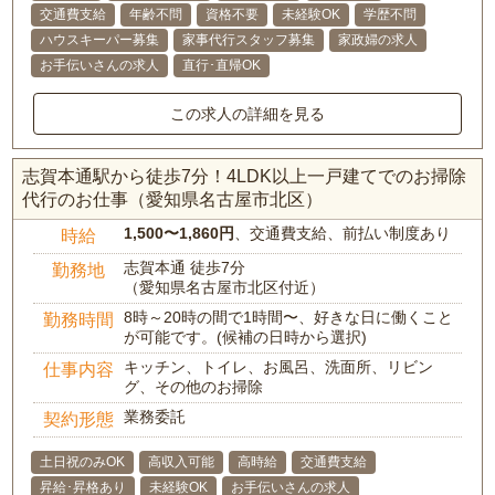
交通費支給
年齢不問
資格不要
未経験OK
学歴不問
ハウスキーパー募集
家事代行スタッフ募集
家政婦の求人
お手伝いさんの求人
直行･直帰OK
この求人の詳細を見る
志賀本通駅から徒歩7分！4LDK以上一戸建てでのお掃除
代行のお仕事（愛知県名古屋市北区）
1,500〜1,860円
、交通費支給、前払い制度あり
時給
志賀本通 徒歩7分
勤務地
（愛知県名古屋市北区付近）
8時～20時の間で1時間〜、好きな日に働くこと
勤務時間
が可能です。(候補の日時から選択)
キッチン、トイレ、お風呂、洗面所、リビン
仕事内容
グ、その他のお掃除
業務委託
契約形態
土日祝のみOK
高収入可能
高時給
交通費支給
昇給･昇格あり
未経験OK
お手伝いさんの求人