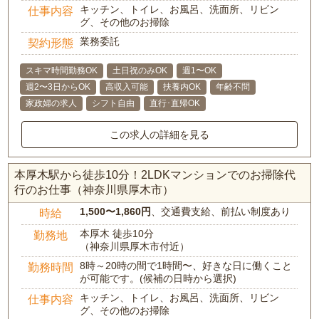
キッチン、トイレ、お風呂、洗面所、リビン
仕事内容
グ、その他のお掃除
業務委託
契約形態
スキマ時間勤務OK
土日祝のみOK
週1〜OK
週2〜3日からOK
高収入可能
扶養内OK
年齢不問
家政婦の求人
シフト自由
直行･直帰OK
この求人の詳細を見る
本厚木駅から徒歩10分！2LDKマンションでのお掃除代
行のお仕事（神奈川県厚木市）
1,500〜1,860円
、交通費支給、前払い制度あり
時給
本厚木 徒歩10分
勤務地
（神奈川県厚木市付近）
8時～20時の間で1時間〜、好きな日に働くこと
勤務時間
が可能です。(候補の日時から選択)
キッチン、トイレ、お風呂、洗面所、リビン
仕事内容
グ、その他のお掃除