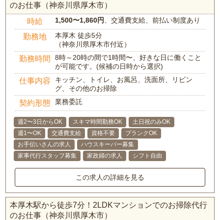
のお仕事（神奈川県厚木市）
1,500〜1,860円
、交通費支給、前払い制度あり
時給
本厚木 徒歩5分
勤務地
（神奈川県厚木市付近）
8時～20時の間で1時間〜、好きな日に働くこと
勤務時間
が可能です。(候補の日時から選択)
キッチン、トイレ、お風呂、洗面所、リビン
仕事内容
グ、その他のお掃除
業務委託
契約形態
週2〜3日からOK
スキマ時間勤務OK
土日祝のみOK
週1〜OK
交通費支給
資格不要
ブランクOK
お手伝いさんの求人
ハウスキーパー募集
家事代行スタッフ募集
家政婦の求人
シフト自由
この求人の詳細を見る
本厚木駅から徒歩7分！2LDKマンションでのお掃除代行
のお仕事（神奈川県厚木市）