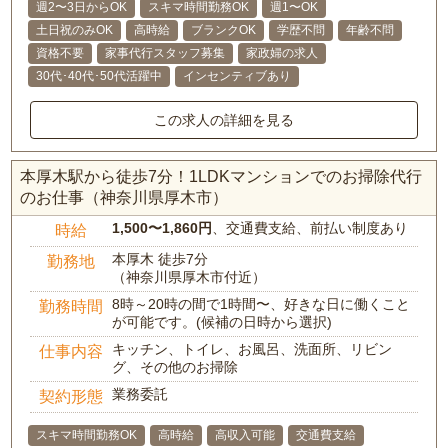
週2〜3日からOK
スキマ時間勤務OK
週1〜OK
土日祝のみOK
高時給
ブランクOK
学歴不問
年齢不問
資格不要
家事代行スタッフ募集
家政婦の求人
30代･40代･50代活躍中
インセンティブあり
この求人の詳細を見る
本厚木駅から徒歩7分！1LDKマンションでのお掃除代行
のお仕事（神奈川県厚木市）
1,500〜1,860円
、交通費支給、前払い制度あり
時給
本厚木 徒歩7分
勤務地
（神奈川県厚木市付近）
8時～20時の間で1時間〜、好きな日に働くこと
勤務時間
が可能です。(候補の日時から選択)
キッチン、トイレ、お風呂、洗面所、リビン
仕事内容
グ、その他のお掃除
業務委託
契約形態
スキマ時間勤務OK
高時給
高収入可能
交通費支給