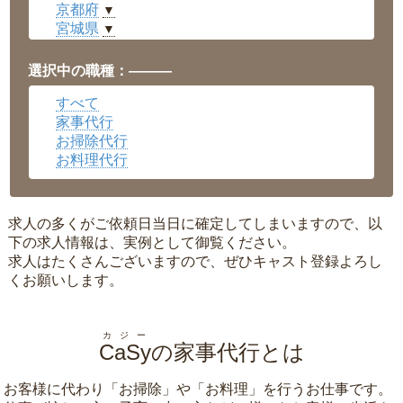
京都府
▼
宮城県
▼
愛知県
▼
福井県
▼
選択中の職種：———
岡山県
▼
すべて
広島県
▼
家事代行
沖縄県
▼
お掃除代行
お料理代行
求人の多くがご依頼日当日に確定してしまいますので、以
下の求人情報は、実例として御覧ください。
求人はたくさんございますので、ぜひキャスト登録よろし
くお願いします。
カジー
CaSy
の家事代行とは
お客様に代わり「
お掃除
」や「
お料理
」を行うお仕事です。