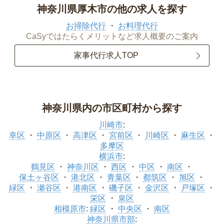
神奈川県厚木市の他の求人を探す
お掃除代行
お料理代行
CaSyではたらくメリットなど求人概要のご案内
家事代行求人TOP
神奈川県内の市区町村から探す
川崎市
:
幸区
中原区
高津区
宮前区
川崎区
麻生区
多摩区
横浜市
:
鶴見区
神奈川区
西区
中区
南区
保土ヶ谷区
港北区
青葉区
都筑区
旭区
緑区
瀬谷区
港南区
磯子区
金沢区
戸塚区
栄区
泉区
相模原市
:
緑区
中央区
南区
神奈川県市部
: