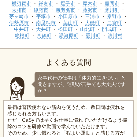
横須賀市
鎌倉市
逗子市
厚木市
座間市
大和市
綾瀬市
海老名市
藤沢市
寒川町
茅ヶ崎市
平塚市
小田原市
三浦市
秦野市
伊勢原市
南足柄市
葉山町
大磯町
二宮町
中井町
大井町
松田町
山北町
開成町
箱根町
真鶴町
湯河原町
愛川町
清川村
よくある質問
家事代行の仕事は「体力的にきつい」と
聞きますが、運動が苦手でも大丈夫です
か？
最初は普段使わない筋肉を使うため、数日間は疲れを
感じられる方もいます。
ただ、CaSyでは早くお仕事に慣れていただけるよう掃
除のコツを研修や動画で学んでいただけます。
そのため、少し慣れると「程よい運動」と感じる方が