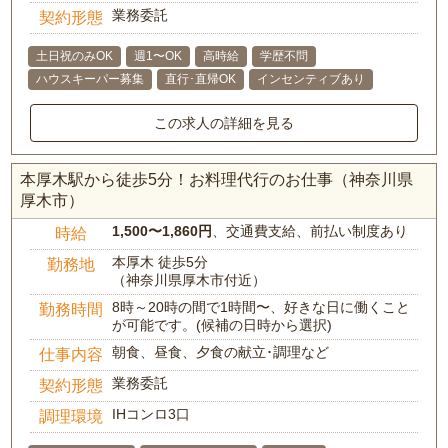
業務委託
契約形態
土日祝のみOK
週1〜OK
高時給
学歴不問
ハウスキーパー募集
直行･直帰OK
インセンティブあり
この求人の詳細を見る
本厚木駅から徒歩5分！お料理代行のお仕事（神奈川県
厚木市）
1,500〜1,860円
、交通費支給、前払い制度あり
時給
本厚木 徒歩5分
勤務地
（神奈川県厚木市付近）
8時～20時の間で1時間〜、好きな日に働くこと
勤務時間
が可能です。(候補の日時から選択)
朝食、昼食、夕食の献立･調理など
仕事内容
業務委託
契約形態
IHコンロ3口
調理環境