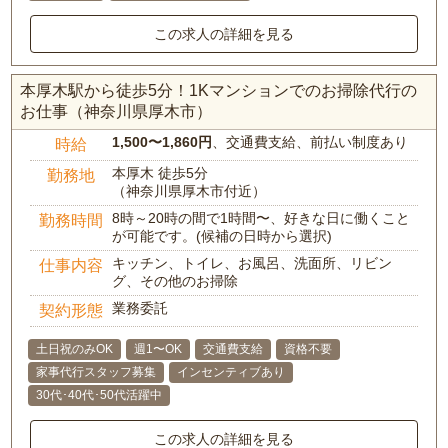
この求人の詳細を見る
本厚木駅から徒歩5分！1Kマンションでのお掃除代行の
お仕事（神奈川県厚木市）
1,500〜1,860円
、交通費支給、前払い制度あり
時給
本厚木 徒歩5分
勤務地
（神奈川県厚木市付近）
8時～20時の間で1時間〜、好きな日に働くこと
勤務時間
が可能です。(候補の日時から選択)
キッチン、トイレ、お風呂、洗面所、リビン
仕事内容
グ、その他のお掃除
業務委託
契約形態
土日祝のみOK
週1〜OK
交通費支給
資格不要
家事代行スタッフ募集
インセンティブあり
30代･40代･50代活躍中
この求人の詳細を見る