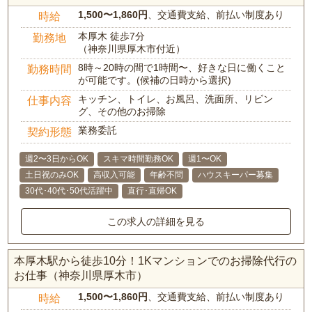
1,500〜1,860円
、交通費支給、前払い制度あり
時給
本厚木 徒歩7分
勤務地
（神奈川県厚木市付近）
8時～20時の間で1時間〜、好きな日に働くこと
勤務時間
が可能です。(候補の日時から選択)
キッチン、トイレ、お風呂、洗面所、リビン
仕事内容
グ、その他のお掃除
業務委託
契約形態
週2〜3日からOK
スキマ時間勤務OK
週1〜OK
土日祝のみOK
高収入可能
年齢不問
ハウスキーパー募集
30代･40代･50代活躍中
直行･直帰OK
この求人の詳細を見る
本厚木駅から徒歩10分！1Kマンションでのお掃除代行の
お仕事（神奈川県厚木市）
1,500〜1,860円
、交通費支給、前払い制度あり
時給