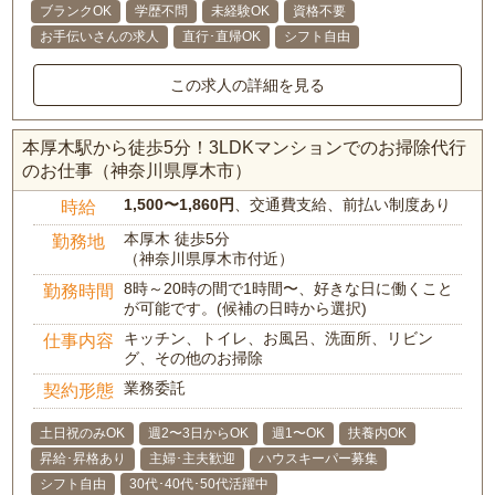
ブランクOK
学歴不問
未経験OK
資格不要
お手伝いさんの求人
直行･直帰OK
シフト自由
この求人の詳細を見る
本厚木駅から徒歩5分！3LDKマンションでのお掃除代行
のお仕事（神奈川県厚木市）
1,500〜1,860円
、交通費支給、前払い制度あり
時給
本厚木 徒歩5分
勤務地
（神奈川県厚木市付近）
8時～20時の間で1時間〜、好きな日に働くこと
勤務時間
が可能です。(候補の日時から選択)
キッチン、トイレ、お風呂、洗面所、リビン
仕事内容
グ、その他のお掃除
業務委託
契約形態
土日祝のみOK
週2〜3日からOK
週1〜OK
扶養内OK
昇給･昇格あり
主婦･主夫歓迎
ハウスキーパー募集
シフト自由
30代･40代･50代活躍中