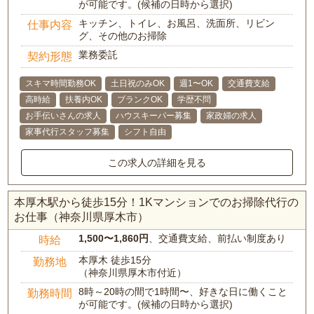
が可能です。(候補の日時から選択)
キッチン、トイレ、お風呂、洗面所、リビン
仕事内容
グ、その他のお掃除
業務委託
契約形態
スキマ時間勤務OK
土日祝のみOK
週1〜OK
交通費支給
高時給
扶養内OK
ブランクOK
学歴不問
お手伝いさんの求人
ハウスキーパー募集
家政婦の求人
家事代行スタッフ募集
シフト自由
この求人の詳細を見る
本厚木駅から徒歩15分！1Kマンションでのお掃除代行の
お仕事（神奈川県厚木市）
1,500〜1,860円
、交通費支給、前払い制度あり
時給
本厚木 徒歩15分
勤務地
（神奈川県厚木市付近）
8時～20時の間で1時間〜、好きな日に働くこと
勤務時間
が可能です。(候補の日時から選択)