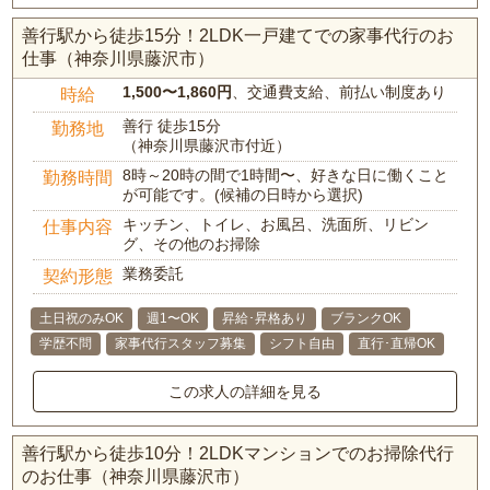
善行駅から徒歩15分！2LDK一戸建てでの家事代行のお
仕事（神奈川県藤沢市）
1,500〜1,860円
、交通費支給、前払い制度あり
時給
善行 徒歩15分
勤務地
（神奈川県藤沢市付近）
8時～20時の間で1時間〜、好きな日に働くこと
勤務時間
が可能です。(候補の日時から選択)
キッチン、トイレ、お風呂、洗面所、リビン
仕事内容
グ、その他のお掃除
業務委託
契約形態
土日祝のみOK
週1〜OK
昇給･昇格あり
ブランクOK
学歴不問
家事代行スタッフ募集
シフト自由
直行･直帰OK
この求人の詳細を見る
善行駅から徒歩10分！2LDKマンションでのお掃除代行
のお仕事（神奈川県藤沢市）