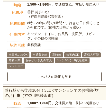
1,500〜1,860円
、交通費支給、前払い制度あり
時給
善行 徒歩10分
勤務地
（神奈川県藤沢市付近）
8時～20時の間で1時間〜、好きな日に働くこと
勤務時間
が可能です。(候補の日時から選択)
キッチン、トイレ、お風呂、洗面所、リビン
仕事内容
グ、その他のお掃除
業務委託
契約形態
土日祝のみOK
交通費支給
高時給
扶養内OK
高収入可能
年齢不問
お手伝いさんの求人
30代･40代･50代活躍中
シフト自由
この求人の詳細を見る
善行駅から徒歩10分！3LDKマンションでのお掃除代行
のお仕事（神奈川県藤沢市）
1,500〜1,860円
、交通費支給、前払い制度あり
時給