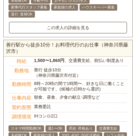
未経験OK
年齢不問
お手伝いさんの求人
家事代行スタッフ募集
家政婦の求人
ハウスキーパー募集
直行･直帰OK
この求人の詳細を見る
善行駅から徒歩10分！お料理代行のお仕事（神奈川県藤
沢市）
1,500〜1,860円
、交通費支給、前払い制度あり
時給
善行 徒歩10分
勤務地
（神奈川県藤沢市付近）
8時～20時の間で1時間〜、好きな日に働くこと
勤務時間
が可能です。(候補の日時から選択)
朝食、昼食、夕食の献立･調理など
仕事内容
業務委託
契約形態
IHコンロ2口
調理環境
スキマ時間勤務OK
週1〜OK
昇給･昇格あり
交通費支給
未経験OK
家政婦の求人
30代･40代･50代活躍中
シフト自由