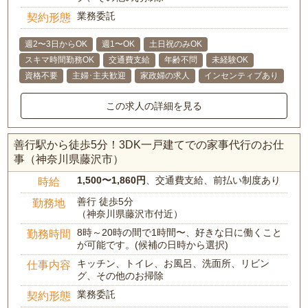
業務委託
契約形態
週2〜3日からOK
週1〜OK
土日祝のみOK
スキマ時間勤務OK
交通費支給
年齢不問
未経験OK
資格不要
主婦･主夫歓迎
家政婦の求人
インセンティブあり
この求人の詳細を見る
善行駅から徒歩5分！3DK一戸建てでの家事代行のお仕
事（神奈川県藤沢市）
1,500〜1,860円
、交通費支給、前払い制度あり
時給
善行 徒歩5分
勤務地
（神奈川県藤沢市付近）
8時～20時の間で1時間〜、好きな日に働くこと
勤務時間
が可能です。(候補の日時から選択)
キッチン、トイレ、お風呂、洗面所、リビン
仕事内容
グ、その他のお掃除
業務委託
契約形態