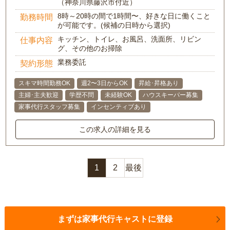
（神奈川県藤沢市付近）
8時～20時の間で1時間〜、好きな日に働くこと
勤務時間
が可能です。(候補の日時から選択)
キッチン、トイレ、お風呂、洗面所、リビン
仕事内容
グ、その他のお掃除
業務委託
契約形態
スキマ時間勤務OK
週2〜3日からOK
昇給･昇格あり
主婦･主夫歓迎
学歴不問
未経験OK
ハウスキーパー募集
家事代行スタッフ募集
インセンティブあり
この求人の詳細を見る
1
2
最後
まずは家事代行キャストに登録