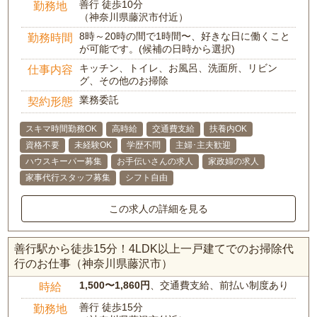
善行 徒歩10分
勤務地
（神奈川県藤沢市付近）
8時～20時の間で1時間〜、好きな日に働くこと
勤務時間
が可能です。(候補の日時から選択)
キッチン、トイレ、お風呂、洗面所、リビン
仕事内容
グ、その他のお掃除
業務委託
契約形態
スキマ時間勤務OK
高時給
交通費支給
扶養内OK
資格不要
未経験OK
学歴不問
主婦･主夫歓迎
ハウスキーパー募集
お手伝いさんの求人
家政婦の求人
家事代行スタッフ募集
シフト自由
この求人の詳細を見る
善行駅から徒歩15分！4LDK以上一戸建てでのお掃除代
行のお仕事（神奈川県藤沢市）
1,500〜1,860円
、交通費支給、前払い制度あり
時給
善行 徒歩15分
勤務地