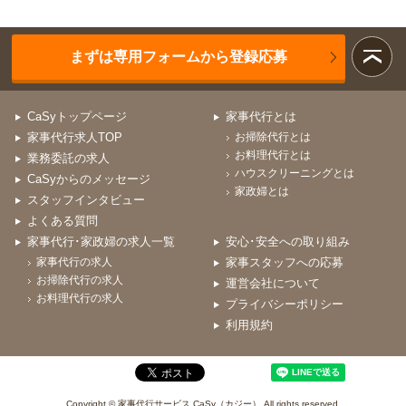
まずは専用フォームから登録応募
CaSyトップページ
家事代行とは
家事代行求人TOP
お掃除代行とは
お料理代行とは
業務委託の求人
ハウスクリーニングとは
CaSyからのメッセージ
家政婦とは
スタッフインタビュー
よくある質問
家事代行･家政婦の求人一覧
安心･安全への取り組み
家事代行の求人
家事スタッフへの応募
お掃除代行の求人
運営会社について
お料理代行の求人
プライバシーポリシー
利用規約
Copyright © 家事代行サービス CaSy（カジー） All rights reserved.