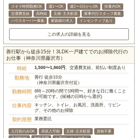
スキマ時間勤務OK
週1〜OK
週2〜3日からOK
扶養内OK
交通費支給
高時給
主婦･主夫歓迎
家事代行スタッフ募集
ハウスキーパー募集
家政婦の求人
インセンティブあり
この求人の詳細を見る
善行駅から徒歩15分！3LDK一戸建てでのお掃除代行の
お仕事（神奈川県藤沢市）
1,500〜1,860円
、交通費支給、前払い制度あり
時給
善行 徒歩15分
勤務地
（神奈川県藤沢市付近）
8時～20時の間で1時間〜、好きな日に働くこと
勤務時間
が可能です。(候補の日時から選択)
キッチン、トイレ、お風呂、洗面所、リビン
仕事内容
グ、その他のお掃除
業務委託
契約形態
土日祝のみOK
高収入可能
主婦･主夫歓迎
資格不要