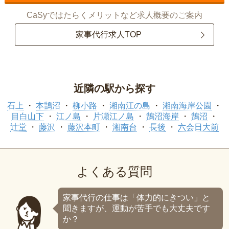
CaSyではたらくメリットなど求人概要のご案内
家事代行求人TOP
近隣の駅から探す
石上
本鵠沼
柳小路
湘南江の島
湘南海岸公園
目白山下
江ノ島
片瀬江ノ島
鵠沼海岸
鵠沼
辻堂
藤沢
藤沢本町
湘南台
長後
六会日大前
よくある質問
家事代行の仕事は「体力的にきつい」と
聞きますが、運動が苦手でも大丈夫です
か？