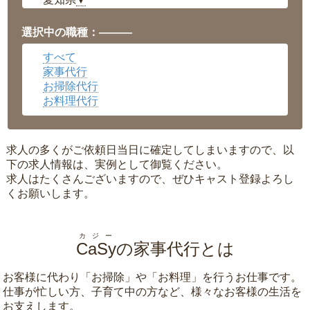
▼
福井県
▼
岡山県
▼
選択中の職種：———
広島県
▼
すべて
沖縄県
▼
家事代行
お掃除代行
お料理代行
求人の多くがご依頼日当日に確定してしまいますので、以
下の求人情報は、実例として御覧ください。
求人はたくさんございますので、ぜひキャスト登録よろし
くお願いします。
カジー
CaSy
の家事代行とは
お客様に代わり「
お掃除
」や「
お料理
」を行うお仕事です。
仕事が忙しい方、子育て中の方など、様々なお客様の生活を
お支えします。