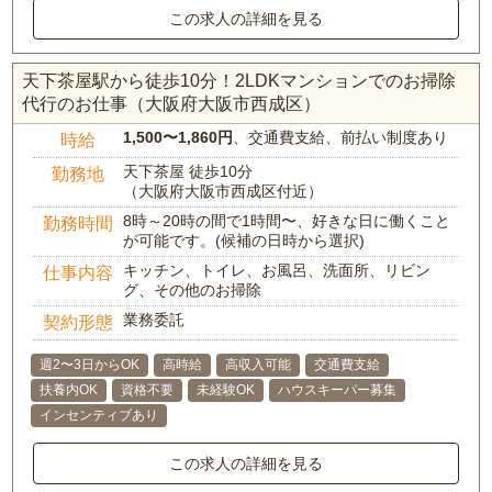
この求人の詳細を見る
天下茶屋駅から徒歩10分！2LDKマンションでのお掃除
代行のお仕事（大阪府大阪市西成区）
1,500〜1,860円
、交通費支給、前払い制度あり
時給
天下茶屋 徒歩10分
勤務地
（大阪府大阪市西成区付近）
8時～20時の間で1時間〜、好きな日に働くこと
勤務時間
が可能です。(候補の日時から選択)
キッチン、トイレ、お風呂、洗面所、リビン
仕事内容
グ、その他のお掃除
業務委託
契約形態
週2〜3日からOK
高時給
高収入可能
交通費支給
扶養内OK
資格不要
未経験OK
ハウスキーパー募集
インセンティブあり
この求人の詳細を見る