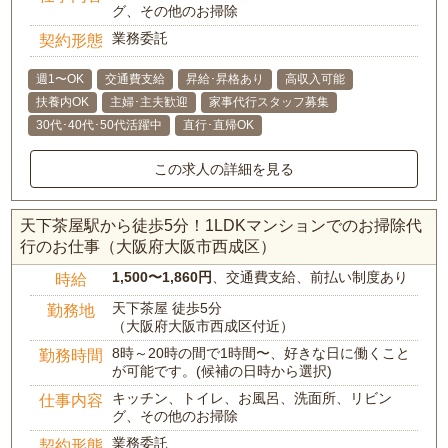
グ、その他のお掃除
業務委託
契約形態
週1〜OK
交通費支給
昇給･昇格あり
高収入可能
扶養内OK
主婦･主夫歓迎
家事代行スタッフ募集
30代･40代･50代活躍中
直行･直帰OK
この求人の詳細を見る
天下茶屋駅から徒歩5分！1LDKマンションでのお掃除代
行のお仕事（大阪府大阪市西成区）
1,500〜1,860円
、交通費支給、前払い制度あり
時給
天下茶屋 徒歩5分
勤務地
（大阪府大阪市西成区付近）
8時～20時の間で1時間〜、好きな日に働くこと
勤務時間
が可能です。(候補の日時から選択)
キッチン、トイレ、お風呂、洗面所、リビン
仕事内容
グ、その他のお掃除
業務委託
契約形態