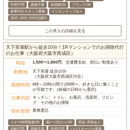
学歴不問
資格不要
未経験OK
ブランクOK
家事代行スタッフ募集
インセンティブあり
30代･40代･50代活躍中
この求人の詳細を見る
天下茶屋駅から徒歩10分！1Rマンションでのお掃除代行
のお仕事（大阪府大阪市西成区）
1,500〜1,860円
、交通費支給、前払い制度あり
時給
天下茶屋 徒歩10分
勤務地
（大阪府大阪市西成区付近）
8時～20時の間で1時間〜、好きな日に働くこと
勤務時間
が可能です。(候補の日時から選択)
キッチン、トイレ、お風呂、洗面所、リビン
仕事内容
グ、その他のお掃除
業務委託
契約形態
スキマ時間勤務OK
週2〜3日からOK
昇給･昇格あり
年齢不問
資格不要
学歴不問
ハウスキーパー募集