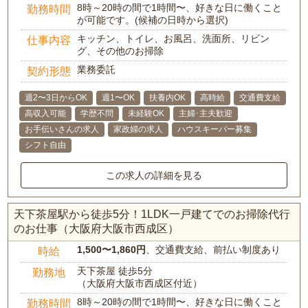
8時～20時の間で1時間〜、好きな日に働くこと
勤務時間
が可能です。(候補の日時から選択)
キッチン、トイレ、お風呂、洗面所、リビン
仕事内容
グ、その他のお掃除
業務委託
契約形態
週2〜3日からOK
週1〜OK
扶養内OK
高時給
交通費支給
高収入可能
学歴不問
未経験OK
主婦･主夫歓迎
お手伝いさんの求人
家政婦の求人
ハウスキーパー募集
シフト自由
この求人の詳細を見る
天下茶屋駅から徒歩5分！1LDK一戸建てでのお掃除代行
のお仕事（大阪府大阪市西成区）
1,500〜1,860円
、交通費支給、前払い制度あり
時給
天下茶屋 徒歩5分
勤務地
（大阪府大阪市西成区付近）
8時～20時の間で1時間〜、好きな日に働くこと
勤務時間