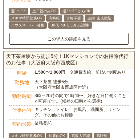
週1〜OK
土日祝のみOK
週2〜3日からOK
スキマ時間勤務OK
高時給
資格不要
主婦･主夫歓迎
ハウスキーパー募集
30代･40代･50代活躍中
この求人の詳細を見る
天下茶屋駅から徒歩5分！1Kマンションでのお掃除代行
のお仕事（大阪府大阪市西成区）
1,500〜1,860円
、交通費支給、前払い制度あり
時給
天下茶屋 徒歩5分
勤務地
（大阪府大阪市西成区付近）
8時～20時の間で1時間〜、好きな日に働くこと
勤務時間
が可能です。(候補の日時から選択)
キッチン、トイレ、お風呂、洗面所、リビン
仕事内容
グ、その他のお掃除
業務委託
契約形態
スキマ時間勤務OK
扶養内OK
高収入可能
高時給