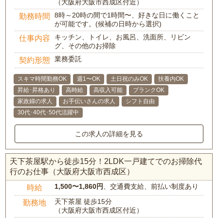
（大阪府大阪市西成区付近）
8時～20時の間で1時間〜、好きな日に働くこと
勤務時間
が可能です。(候補の日時から選択)
キッチン、トイレ、お風呂、洗面所、リビン
仕事内容
グ、その他のお掃除
業務委託
契約形態
スキマ時間勤務OK
週1〜OK
土日祝のみOK
扶養内OK
昇給･昇格あり
高時給
高収入可能
ブランクOK
家政婦の求人
お手伝いさんの求人
シフト自由
30代･40代･50代活躍中
この求人の詳細を見る
天下茶屋駅から徒歩15分！2LDK一戸建てでのお掃除代
行のお仕事（大阪府大阪市西成区）
1,500〜1,860円
、交通費支給、前払い制度あり
時給
天下茶屋 徒歩15分
勤務地
（大阪府大阪市西成区付近）