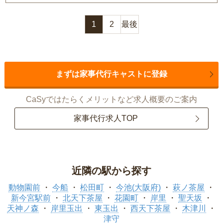
1
2
最後
まずは家事代行キャストに登録
CaSyではたらくメリットなど求人概要のご案内
家事代行求人TOP
近隣の駅から探す
動物園前
今船
松田町
今池(大阪府)
萩ノ茶屋
新今宮駅前
北天下茶屋
花園町
岸里
聖天坂
天神ノ森
岸里玉出
東玉出
西天下茶屋
木津川
津守