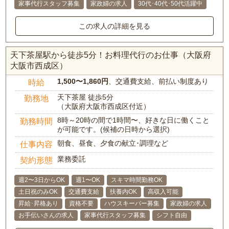
家事代行スタッフ募集
家政婦の求人
30代･40代･50代活躍中
この求人の詳細を見る
天下茶屋駅から徒歩5分！お料理代行のお仕事（大阪府
大阪市西成区）
1,500〜1,860円
、交通費支給、前払い制度あり
時給
天下茶屋 徒歩5分
勤務地
（大阪府大阪市西成区付近）
8時～20時の間で1時間〜、好きな日に働くこと
勤務時間
が可能です。(候補の日時から選択)
朝食、昼食、夕食の献立･調理など
仕事内容
業務委託
契約形態
週2〜3日からOK
週1〜OK
スキマ時間勤務OK
土日祝のみOK
交通費支給
扶養内OK
高収入可能
昇給･昇格あり
資格不要
ハウスキーパー募集
家政婦の求人
お手伝いさんの求人
家事代行スタッフ募集
シフト自由