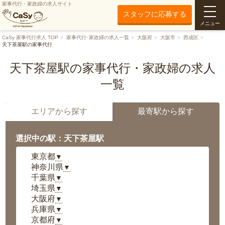
家事代行・家政婦の求人サイト
スタッフに応募する
メニュー
CaSy 家事代行求人 TOP
家事代行･家政婦の求人一覧
大阪府
大阪市
西成区
天下茶屋駅の家事代行
天下茶屋駅の家事代行・家政婦の求人
一覧
エリアから探す
最寄駅から探す
選択中の駅：天下茶屋駅
東京都
▼
神奈川県
▼
千葉県
▼
埼玉県
▼
大阪府
▼
兵庫県
▼
京都府
▼