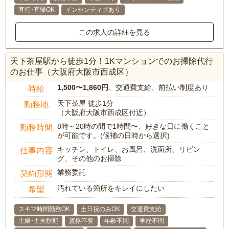
直行･直帰OK
インセンティブあり
この求人の詳細を見る
天下茶屋駅から徒歩1分！1Kマンションでのお掃除代行
のお仕事（大阪府大阪市西成区）
1,500〜1,860円
、交通費支給、前払い制度あり
時給
天下茶屋 徒歩1分
勤務地
（大阪府大阪市西成区付近）
8時～20時の間で1時間〜、好きな日に働くこと
勤務時間
が可能です。(候補の日時から選択)
キッチン、トイレ、お風呂、洗面所、リビン
仕事内容
グ、その他のお掃除
業務委託
契約形態
汚れている箇所をキレイにしたい
希望
スキマ時間勤務OK
土日祝のみOK
交通費支給
主婦･主夫歓迎
資格不要
年齢不問
学歴不問