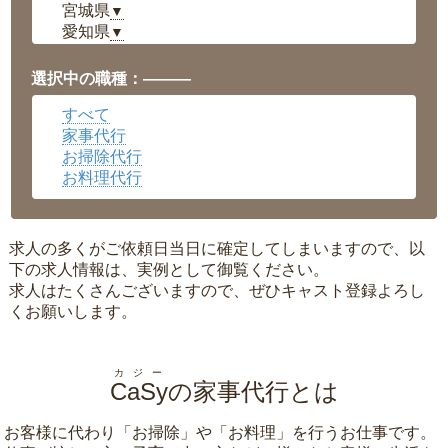
宮城県
▼
愛知県
▼
福井県
▼
岡山県
▼
選択中の職種：———
広島県
▼
すべて
沖縄県
▼
家事代行
お掃除代行
お料理代行
求人の多くがご依頼日当日に確定してしまいますので、以
下の求人情報は、実例として御覧ください。
求人はたくさんございますので、ぜひキャスト登録よろし
くお願いします。
カジー
CaSy
の家事代行とは
お客様に代わり「
お掃除
」や「
お料理
」を行うお仕事です。