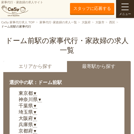
家事代行・家政婦の求人サイト
スタッフに応募する
メニュー
CaSy 家事代行求人 TOP
家事代行･家政婦の求人一覧
大阪府
大阪市
西区
ドーム前駅の家事代行
ドーム前駅の家事代行・家政婦の求人
一覧
エリアから探す
最寄駅から探す
選択中の駅：ドーム前駅
東京都
▼
神奈川県
▼
千葉県
▼
埼玉県
▼
大阪府
▼
兵庫県
▼
京都府
▼