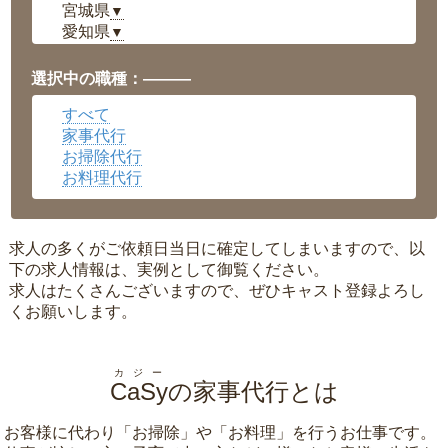
宮城県
▼
愛知県
▼
福井県
▼
岡山県
▼
選択中の職種：———
広島県
▼
すべて
沖縄県
▼
家事代行
お掃除代行
お料理代行
求人の多くがご依頼日当日に確定してしまいますので、以
下の求人情報は、実例として御覧ください。
求人はたくさんございますので、ぜひキャスト登録よろし
くお願いします。
カジー
CaSy
の家事代行とは
お客様に代わり「
お掃除
」や「
お料理
」を行うお仕事です。