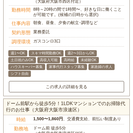
（大阪府大阪市西区付近）
8時～20時の間で1時間〜、好きな日に働くこと
勤務時間
が可能です。(候補の日時から選択)
朝食、昼食、夕食の献立･調理など
仕事内容
業務委託
契約形態
ガスコンロ3口
調理環境
週1〜OK
スキマ時間勤務OK
週2〜3日からOK
土日祝のみOK
高収入可能
高時給
未経験OK
ハウスキーパー募集
家事代行スタッフ募集
家政婦の求人
シフト自由
この求人の詳細を見る
ドーム前駅から徒歩5分！1LDKマンションでのお掃除代
行のお仕事（大阪府大阪市浪速区）
1,500〜1,860円
、交通費支給、前払い制度あり
時給
ドーム前 徒歩5分
勤務地