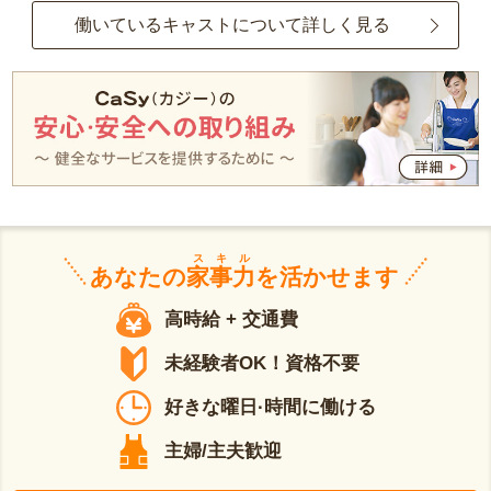
働いているキャストについて詳しく見る
スキル
あなたの
家事力
を活かせます
高時給 + 交通費
未経験者OK！資格不要
好きな曜日·時間に働ける
主婦/主夫歓迎