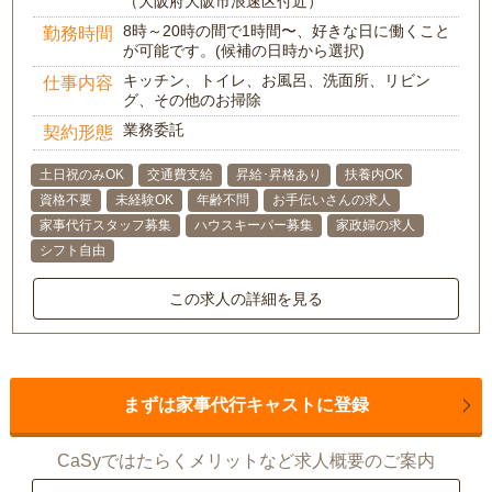
（大阪府大阪市浪速区付近）
8時～20時の間で1時間〜、好きな日に働くこと
勤務時間
が可能です。(候補の日時から選択)
キッチン、トイレ、お風呂、洗面所、リビン
仕事内容
グ、その他のお掃除
業務委託
契約形態
土日祝のみOK
交通費支給
昇給･昇格あり
扶養内OK
資格不要
未経験OK
年齢不問
お手伝いさんの求人
家事代行スタッフ募集
ハウスキーパー募集
家政婦の求人
シフト自由
この求人の詳細を見る
まずは家事代行キャストに登録
CaSyではたらくメリットなど求人概要のご案内