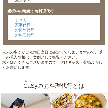
▼
福井県
▼
岡山県
▼
選択中の職種：お料理代行
広島県
▼
すべて
沖縄県
▼
家事代行
お掃除代行
お料理代行
求人の多くがご依頼日当日に確定してしまいますので、以
下の求人情報は、実例として御覧ください。
求人はたくさんございますので、ぜひキャスト登録よろし
くお願いします。
カジー
CaSy
のお料理代行とは