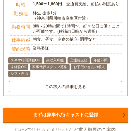
1,500〜1,860円
、交通費支給、前払い制度あり
時給
柿生 徒歩1分
勤務地
（神奈川県川崎市麻生区付近）
8時～20時の間で1時間〜、好きな日に働くこと
勤務時間
が可能です。(候補の日時から選択)
朝食、昼食、夕食の献立･調理など
仕事内容
業務委託
契約形態
スキマ時間勤務OK
高収入可能
交通費支給
年齢不問
未経験OK
家事代行スタッフ募集
お手伝いさんの求人
シフト自由
この求人の詳細を見る
まずは家事代行キャストに登録
CaSyではたらくメリットなど求人概要のご案内