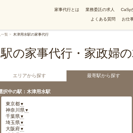
家事代行とは
業務委託の求人
CaS
よくある質問
お仕事
人一覧
木津用水駅の家事代行
水駅の家事代行・家政婦の
エリアから探す
最寄駅から探す
選択中の駅：木津用水駅
東京都
▼
神奈川県
▼
千葉県
▼
埼玉県
▼
大阪府
▼