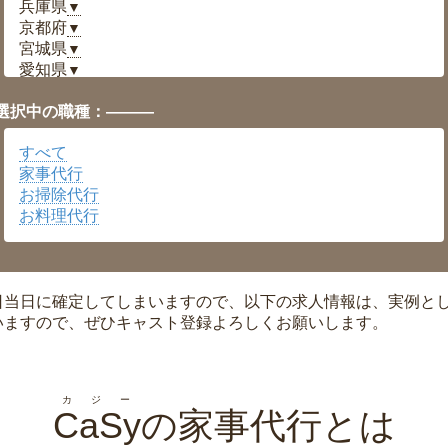
兵庫県
▼
京都府
▼
宮城県
▼
愛知県
▼
福井県
▼
選択中の職種：———
岡山県
▼
広島県
▼
すべて
沖縄県
▼
家事代行
お掃除代行
お料理代行
日当日に確定してしまいますので、以下の求人情報は、実例と
いますので、ぜひキャスト登録よろしくお願いします。
カジー
CaSy
の家事代行とは