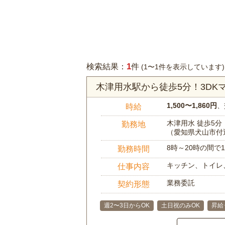
1
検索結果：
件
(1〜1件を表示しています)
木津用水駅から徒歩5分！3D
1,500〜1,860円
、
時給
木津用水 徒歩5分
勤務地
（愛知県犬山市付
8時～20時の間
勤務時間
キッチン、トイレ
仕事内容
業務委託
契約形態
週2〜3日からOK
土日祝のみOK
昇給