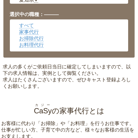
▼
福井県
▼
岡山県
▼
選択中の職種：———
広島県
▼
すべて
沖縄県
▼
家事代行
お掃除代行
お料理代行
求人の多くがご依頼日当日に確定してしまいますので、以
下の求人情報は、実例として御覧ください。
求人はたくさんございますので、ぜひキャスト登録よろし
くお願いします。
カジー
CaSy
の家事代行とは
お客様に代わり「
お掃除
」や「
お料理
」を行うお仕事です。
仕事が忙しい方、子育て中の方など、様々なお客様の生活を
お支えします。