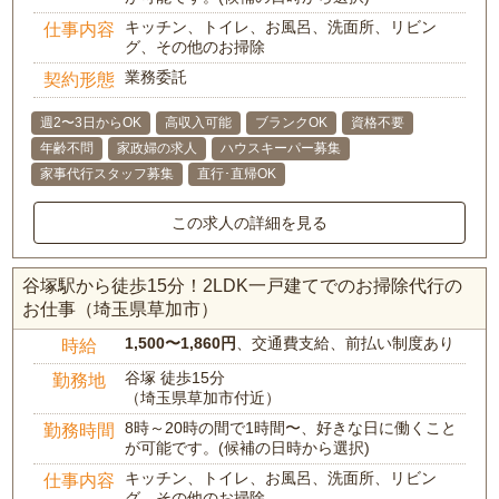
キッチン、トイレ、お風呂、洗面所、リビン
仕事内容
グ、その他のお掃除
業務委託
契約形態
週2〜3日からOK
高収入可能
ブランクOK
資格不要
年齢不問
家政婦の求人
ハウスキーパー募集
家事代行スタッフ募集
直行･直帰OK
この求人の詳細を見る
谷塚駅から徒歩15分！2LDK一戸建てでのお掃除代行の
お仕事（埼玉県草加市）
1,500〜1,860円
、交通費支給、前払い制度あり
時給
谷塚 徒歩15分
勤務地
（埼玉県草加市付近）
8時～20時の間で1時間〜、好きな日に働くこと
勤務時間
が可能です。(候補の日時から選択)
キッチン、トイレ、お風呂、洗面所、リビン
仕事内容
グ、その他のお掃除