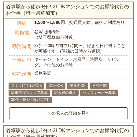
谷塚駅から徒歩8分！2LDKマンションでのお掃除代行の
お仕事（埼玉県草加市）
1,500〜1,860円
、交通費支給、前払い制度あり
時給
谷塚 徒歩8分
勤務地
（埼玉県草加市付近）
8時～20時の間で1時間〜、好きな日に働くこと
勤務時間
が可能です。(候補の日時から選択)
キッチン、トイレ、お風呂、洗面所、リビン
仕事内容
グ、その他のお掃除
業務委託
契約形態
スキマ時間勤務OK
週1〜OK
扶養内OK
学歴不問
家事代行スタッフ募集
家政婦の求人
ハウスキーパー募集
30代･40代･50代活躍中
この求人の詳細を見る
谷塚駅から徒歩1分！2LDKマンションでのお掃除代行の
お仕事（埼玉県草加市）