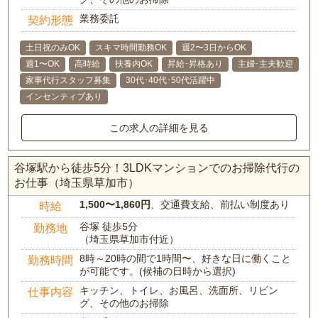
業務委託
契約形態
土日祝のみOK
スキマ時間勤務OK
週2〜3日からOK
週1〜OK
高時給
扶養内OK
昇給･昇格あり
主婦･主夫歓迎
家事代行スタッフ募集
30代･40代･50代活躍中
インセンティブあり
この求人の詳細を見る
谷塚駅から徒歩5分！3LDKマンションでのお掃除代行の
お仕事（埼玉県草加市）
1,500〜1,860円
、交通費支給、前払い制度あり
時給
谷塚 徒歩5分
勤務地
（埼玉県草加市付近）
8時～20時の間で1時間〜、好きな日に働くこと
勤務時間
が可能です。(候補の日時から選択)
キッチン、トイレ、お風呂、洗面所、リビン
仕事内容
グ、その他のお掃除