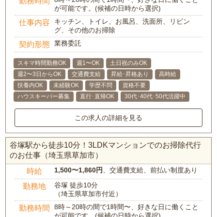
勤務時間
が可能です。(候補の日時から選択)
キッチン、トイレ、お風呂、洗面所、リビン
仕事内容
グ、その他のお掃除
業務委託
契約形態
スキマ時間勤務OK
週1〜OK
土日祝のみOK
週2〜3日からOK
交通費支給
昇給･昇格あり
高時給
扶養内OK
未経験OK
学歴不問
資格不要
ハウスキーパー募集
直行･直帰OK
30代･40代･50代活躍中
この求人の詳細を見る
谷塚駅から徒歩10分！3LDKマンションでのお掃除代行
のお仕事（埼玉県草加市）
1,500〜1,860円
、交通費支給、前払い制度あり
時給
谷塚 徒歩10分
勤務地
（埼玉県草加市付近）
8時～20時の間で1時間〜、好きな日に働くこと
勤務時間
が可能です。(候補の日時から選択)