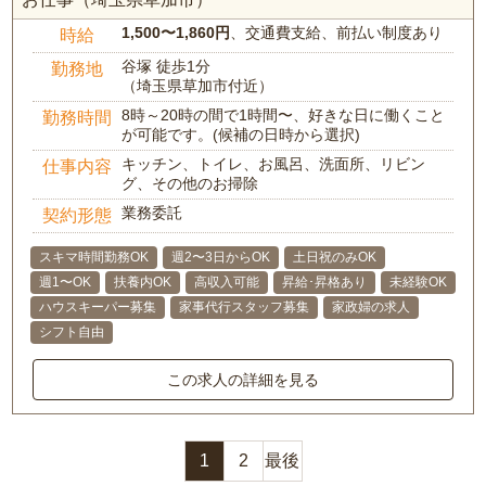
1,500〜1,860円
、交通費支給、前払い制度あり
時給
谷塚 徒歩1分
勤務地
（埼玉県草加市付近）
8時～20時の間で1時間〜、好きな日に働くこと
勤務時間
が可能です。(候補の日時から選択)
キッチン、トイレ、お風呂、洗面所、リビン
仕事内容
グ、その他のお掃除
業務委託
契約形態
スキマ時間勤務OK
週2〜3日からOK
土日祝のみOK
週1〜OK
扶養内OK
高収入可能
昇給･昇格あり
未経験OK
ハウスキーパー募集
家事代行スタッフ募集
家政婦の求人
シフト自由
この求人の詳細を見る
1
2
最後