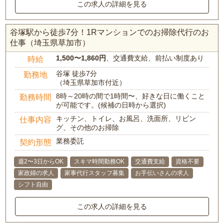
この求人の詳細を見る
谷塚駅から徒歩7分！1Rマンションでのお掃除代行のお
仕事（埼玉県草加市）
1,500〜1,860円
、交通費支給、前払い制度あり
時給
谷塚 徒歩7分
勤務地
（埼玉県草加市付近）
8時～20時の間で1時間〜、好きな日に働くこと
勤務時間
が可能です。(候補の日時から選択)
キッチン、トイレ、お風呂、洗面所、リビン
仕事内容
グ、その他のお掃除
業務委託
契約形態
週2〜3日からOK
スキマ時間勤務OK
交通費支給
資格不要
家政婦の求人
家事代行スタッフ募集
お手伝いさんの求人
シフト自由
この求人の詳細を見る