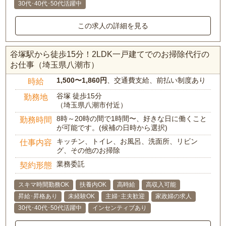
30代･40代･50代活躍中
この求人の詳細を見る
谷塚駅から徒歩15分！2LDK一戸建てでのお掃除代行の
お仕事（埼玉県八潮市）
1,500〜1,860円
、交通費支給、前払い制度あり
時給
谷塚 徒歩15分
勤務地
（埼玉県八潮市付近）
8時～20時の間で1時間〜、好きな日に働くこと
勤務時間
が可能です。(候補の日時から選択)
キッチン、トイレ、お風呂、洗面所、リビン
仕事内容
グ、その他のお掃除
業務委託
契約形態
スキマ時間勤務OK
扶養内OK
高時給
高収入可能
昇給･昇格あり
未経験OK
主婦･主夫歓迎
家政婦の求人
30代･40代･50代活躍中
インセンティブあり