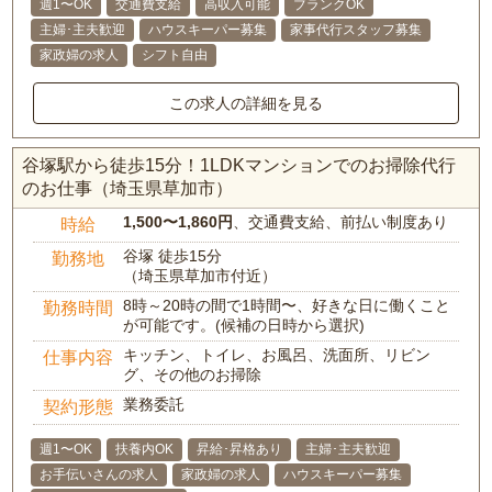
週1〜OK
交通費支給
高収入可能
ブランクOK
主婦･主夫歓迎
ハウスキーパー募集
家事代行スタッフ募集
家政婦の求人
シフト自由
この求人の詳細を見る
谷塚駅から徒歩15分！1LDKマンションでのお掃除代行
のお仕事（埼玉県草加市）
1,500〜1,860円
、交通費支給、前払い制度あり
時給
谷塚 徒歩15分
勤務地
（埼玉県草加市付近）
8時～20時の間で1時間〜、好きな日に働くこと
勤務時間
が可能です。(候補の日時から選択)
キッチン、トイレ、お風呂、洗面所、リビン
仕事内容
グ、その他のお掃除
業務委託
契約形態
週1〜OK
扶養内OK
昇給･昇格あり
主婦･主夫歓迎
お手伝いさんの求人
家政婦の求人
ハウスキーパー募集