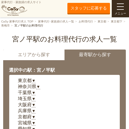
家事代行・家政婦の求人サイト
スタッフに応募する
メニュー
CaSy 家事代行求人 TOP
家事代行･家政婦の求人一覧
お料理代行
東京都
東京都下
青梅市
宮ノ平駅のお料理代行
宮ノ平駅のお料理代行の求人一覧
エリアから探す
最寄駅から探す
選択中の駅：宮ノ平駅
東京都
▼
神奈川県
▼
千葉県
▼
埼玉県
▼
大阪府
▼
兵庫県
▼
京都府
▼
宮城県
▼
愛知県