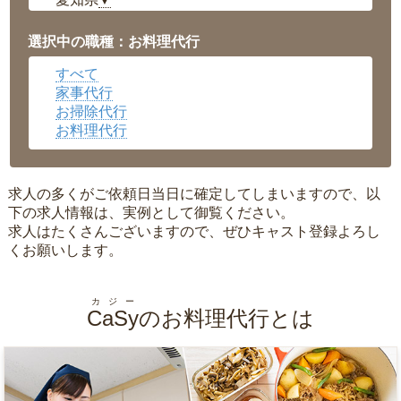
▼
福井県
▼
岡山県
▼
選択中の職種：お料理代行
広島県
▼
すべて
沖縄県
▼
家事代行
お掃除代行
お料理代行
求人の多くがご依頼日当日に確定してしまいますので、以
下の求人情報は、実例として御覧ください。
求人はたくさんございますので、ぜひキャスト登録よろし
くお願いします。
カジー
CaSy
のお料理代行とは