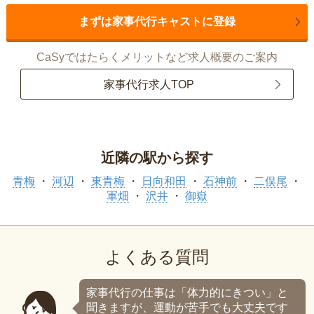
まずは家事代行キャストに登録
CaSyではたらくメリットなど求人概要のご案内
家事代行求人TOP
近隣の駅から探す
青梅
河辺
東青梅
日向和田
石神前
二俣尾
軍畑
沢井
御嶽
よくある質問
家事代行の仕事は「体力的にきつい」と
聞きますが、運動が苦手でも大丈夫です