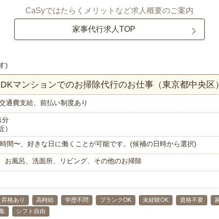
CaSyではたらくメリットなど求人概要のご案内
家事代行求人TOP
す)
1LDKマンションでのお掃除代行のお仕事（東京都中央区
交通費支給、前払い制度あり
1分
近）
で1時間〜、好きな日に働くことが可能です。(候補の日時から選択)
、お風呂、洗面所、リビング、その他のお掃除
･昇格あり
高時給
学歴不問
ブランクOK
未経験OK
資格不要
集
シフト自由