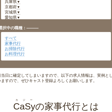
兵庫県
▼
京都府
▼
宮城県
▼
愛知県
▼
福井県
▼
選択中の職種：———
岡山県
▼
広島県
▼
すべて
沖縄県
▼
家事代行
お掃除代行
お料理代行
日当日に確定してしまいますので、以下の求人情報は、実例と
いますので、ぜひキャスト登録よろしくお願いします。
カジー
CaSy
の家事代行とは