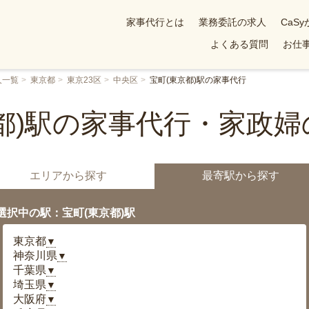
家事代行とは
業務委託の求人
CaS
よくある質問
お仕事
人一覧
東京都
東京23区
中央区
宝町(東京都)駅の家事代行
都)駅の家事代行・家政
エリアから探す
最寄駅から探す
選択中の駅：宝町(東京都)駅
東京都
▼
神奈川県
▼
千葉県
▼
埼玉県
▼
大阪府
▼