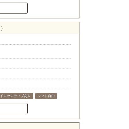
区）
インセンティブあり
シフト自由
）