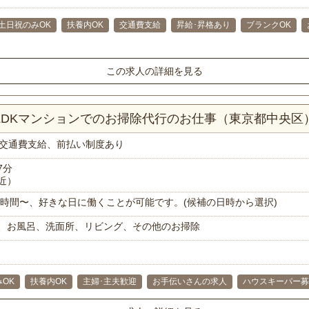
土日祝のみOK
扶養内OK
交通費支給
昇給･昇格あり
ブランクOK
この求人の詳細を見る
2LDKマンションでのお掃除代行のお仕事（東京都中央区
交通費支給、前払い制度あり
7分
近）
で1時間〜、好きな日に働くことが可能です。(候補の日時から選択)
、お風呂、洗面所、リビング、その他のお掃除
OK
扶養内OK
主婦･主夫歓迎
お手伝いさんの求人
ハウスキーパー募