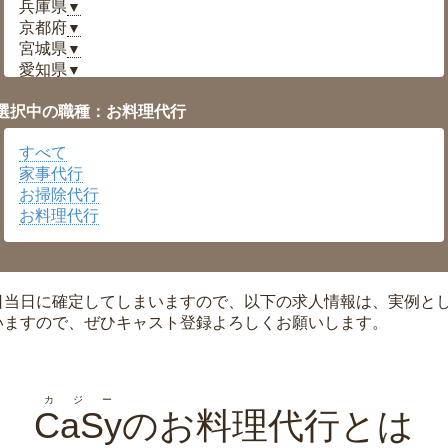
兵庫県
▼
京都府
▼
宮城県
▼
愛知県
▼
福井県
▼
選択中の職種：お料理代行
岡山県
▼
広島県
▼
すべて
沖縄県
▼
家事代行
お掃除代行
お料理代行
日当日に確定してしまいますので、以下の求人情報は、実例と
いますので、ぜひキャスト登録よろしくお願いします。
カジー
CaSy
のお料理代行とは