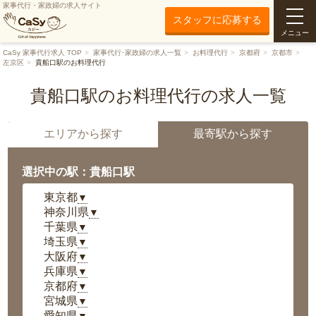
家事代行・家政婦の求人サイト
スタッフに応募する
メニュー
CaSy 家事代行求人 TOP
家事代行･家政婦の求人一覧
お料理代行
京都府
京都市
左京区
貴船口駅のお料理代行
貴船口駅のお料理代行の求人一覧
エリアから探す
最寄駅から探す
選択中の駅：貴船口駅
東京都
▼
神奈川県
▼
千葉県
▼
埼玉県
▼
大阪府
▼
兵庫県
▼
京都府
▼
宮城県
▼
愛知県