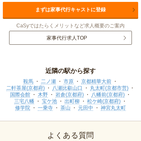
まずは家事代行キャストに登録
CaSyではたらくメリットなど求人概要のご案内
家事代行求人TOP
近隣の駅から探す
鞍馬
二ノ瀬
市原
京都精華大前
二軒茶屋(京都府)
八瀬比叡山口
丸太町(京都市営)
国際会館
木野
岩倉(京都府)
八幡前(京都府)
三宅八幡
宝ケ池
出町柳
松ケ崎(京都府)
修学院
一乗寺
茶山
元田中
神宮丸太町
よくある質問