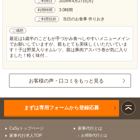
2026年4月27日(月)
ご利用日
3.0時間
利用時間
当日のお食事 作りおき
ご利用目的
ご感想
最近は1歳半のこどもが手づかみ食べしやすいメニューメイン
でお願いしていますが、親もとても美味しくいただいていま
す！子は野菜入りオムレツ、親は豚肉アスパラ巻が気に入り
ました！軽く味付...
お客様の声・口コミをもっと見る
まずは専用フォームから登録応募
CaSyトップページ
家事代行とは
家事代行求人TOP
お掃除代行とは