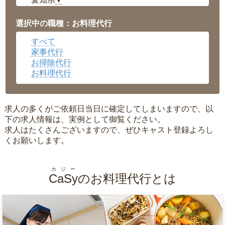
▼
福井県
▼
岡山県
▼
選択中の職種：お料理代行
広島県
▼
すべて
沖縄県
▼
家事代行
お掃除代行
お料理代行
求人の多くがご依頼日当日に確定してしまいますので、以
下の求人情報は、実例として御覧ください。
求人はたくさんございますので、ぜひキャスト登録よろし
くお願いします。
カジー
CaSy
のお料理代行とは