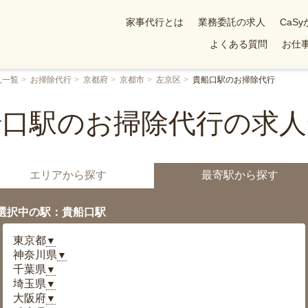
家事代行とは
業務委託の求人
CaS
よくある質問
お仕事
人一覧
お掃除代行
京都府
京都市
左京区
貴船口駅のお掃除代行
船口駅のお掃除代行の求人
エリアから探す
最寄駅から探す
選択中の駅：貴船口駅
東京都
▼
神奈川県
▼
千葉県
▼
埼玉県
▼
大阪府
▼