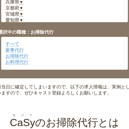
兵庫県
▼
京都府
▼
宮城県
▼
愛知県
▼
福井県
▼
選択中の職種：お掃除代行
岡山県
▼
広島県
▼
すべて
沖縄県
▼
家事代行
お掃除代行
お料理代行
日当日に確定してしまいますので、以下の求人情報は、実例と
いますので、ぜひキャスト登録よろしくお願いします。
カジー
CaSy
のお掃除代行とは