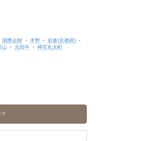
国際会館
木野
岩倉(京都府)
茶山
元田中
神宮丸太町
か？