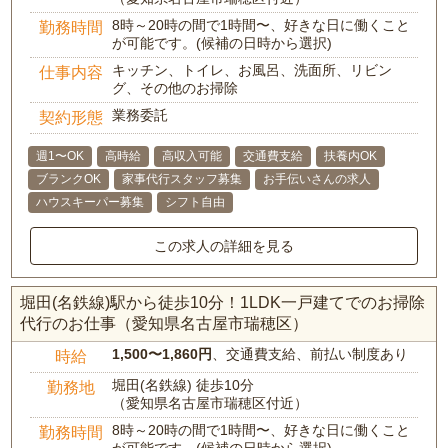
8時～20時の間で1時間〜、好きな日に働くこと
勤務時間
が可能です。(候補の日時から選択)
キッチン、トイレ、お風呂、洗面所、リビン
仕事内容
グ、その他のお掃除
業務委託
契約形態
週1〜OK
高時給
高収入可能
交通費支給
扶養内OK
ブランクOK
家事代行スタッフ募集
お手伝いさんの求人
ハウスキーパー募集
シフト自由
この求人の詳細を見る
堀田(名鉄線)駅から徒歩10分！1LDK一戸建てでのお掃除
代行のお仕事（愛知県名古屋市瑞穂区）
1,500〜1,860円
、交通費支給、前払い制度あり
時給
堀田(名鉄線) 徒歩10分
勤務地
（愛知県名古屋市瑞穂区付近）
8時～20時の間で1時間〜、好きな日に働くこと
勤務時間