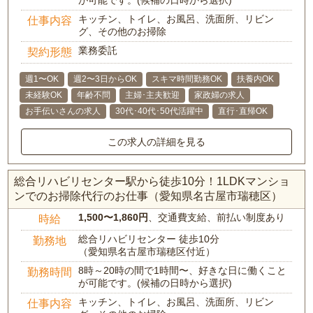
が可能です。(候補の日時から選択)
キッチン、トイレ、お風呂、洗面所、リビン
仕事内容
グ、その他のお掃除
業務委託
契約形態
週1〜OK
週2〜3日からOK
スキマ時間勤務OK
扶養内OK
未経験OK
年齢不問
主婦･主夫歓迎
家政婦の求人
お手伝いさんの求人
30代･40代･50代活躍中
直行･直帰OK
この求人の詳細を見る
総合リハビリセンター駅から徒歩10分！1LDKマンショ
ンでのお掃除代行のお仕事（愛知県名古屋市瑞穂区）
1,500〜1,860円
、交通費支給、前払い制度あり
時給
総合リハビリセンター 徒歩10分
勤務地
（愛知県名古屋市瑞穂区付近）
8時～20時の間で1時間〜、好きな日に働くこと
勤務時間
が可能です。(候補の日時から選択)
キッチン、トイレ、お風呂、洗面所、リビン
仕事内容