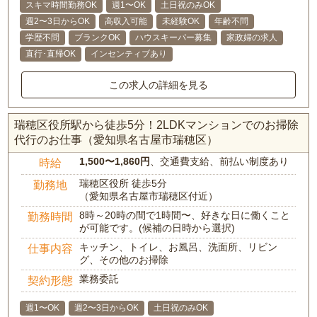
スキマ時間勤務OK
週1〜OK
土日祝のみOK
週2〜3日からOK
高収入可能
未経験OK
年齢不問
学歴不問
ブランクOK
ハウスキーパー募集
家政婦の求人
直行･直帰OK
インセンティブあり
この求人の詳細を見る
瑞穂区役所駅から徒歩5分！2LDKマンションでのお掃除
代行のお仕事（愛知県名古屋市瑞穂区）
1,500〜1,860円
、交通費支給、前払い制度あり
時給
瑞穂区役所 徒歩5分
勤務地
（愛知県名古屋市瑞穂区付近）
8時～20時の間で1時間〜、好きな日に働くこと
勤務時間
が可能です。(候補の日時から選択)
キッチン、トイレ、お風呂、洗面所、リビン
仕事内容
グ、その他のお掃除
業務委託
契約形態
週1〜OK
週2〜3日からOK
土日祝のみOK