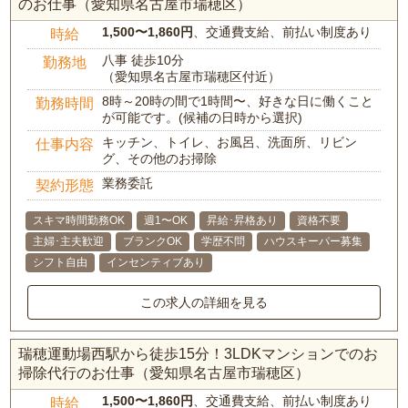
のお仕事（愛知県名古屋市瑞穂区）
1,500〜1,860円
、交通費支給、前払い制度あり
時給
八事 徒歩10分
勤務地
（愛知県名古屋市瑞穂区付近）
8時～20時の間で1時間〜、好きな日に働くこと
勤務時間
が可能です。(候補の日時から選択)
キッチン、トイレ、お風呂、洗面所、リビン
仕事内容
グ、その他のお掃除
業務委託
契約形態
スキマ時間勤務OK
週1〜OK
昇給･昇格あり
資格不要
主婦･主夫歓迎
ブランクOK
学歴不問
ハウスキーパー募集
シフト自由
インセンティブあり
この求人の詳細を見る
瑞穂運動場西駅から徒歩15分！3LDKマンションでのお
掃除代行のお仕事（愛知県名古屋市瑞穂区）
1,500〜1,860円
、交通費支給、前払い制度あり
時給