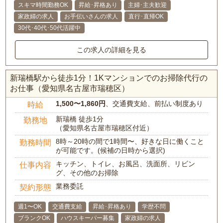
スキマ時間勤務OK
昇給･昇格あり
主婦･主夫歓迎
家政婦の求人
お手伝いさんの求人
直行･直帰OK
30代･40代･50代活躍中
この求人の詳細を見る
新瑞橋駅から徒歩1分！1Kマンションでのお掃除代行の
お仕事（愛知県名古屋市瑞穂区）
1,500〜1,860円
、交通費支給、前払い制度あり
時給
新瑞橋 徒歩1分
勤務地
（愛知県名古屋市瑞穂区付近）
8時～20時の間で1時間〜、好きな日に働くこと
勤務時間
が可能です。(候補の日時から選択)
キッチン、トイレ、お風呂、洗面所、リビン
仕事内容
グ、その他のお掃除
業務委託
契約形態
週1〜OK
交通費支給
昇給･昇格あり
学歴不問
ブランクOK
ハウスキーパー募集
家政婦の求人