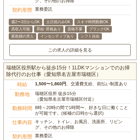
グ、その他のお掃除
業務委託
契約形態
週2〜3日からOK
土日祝のみOK
スキマ時間勤務OK
高収入可能
昇給･昇格あり
資格不要
ブランクOK
家政婦の求人
インセンティブあり
シフト自由
この求人の詳細を見る
瑞穂区役所駅から徒歩15分！1LDKマンションでのお掃
除代行のお仕事（愛知県名古屋市瑞穂区）
1,500〜1,860円
、交通費支給、前払い制度あり
時給
瑞穂区役所 徒歩15分
勤務地
（愛知県名古屋市瑞穂区付近）
8時～20時の間で1時間〜、好きな日に働くこと
勤務時間
が可能です。(候補の日時から選択)
キッチン、トイレ、お風呂、洗面所、リビン
仕事内容
グ、その他のお掃除
業務委託
契約形態