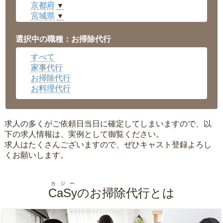
京都府
▼
宮城県
▼
愛知県
▼
福井県
▼
選択中の職種：お掃除代行
岡山県
▼
すべて
広島県
▼
家事代行
沖縄県
▼
お掃除代行
お料理代行
求人の多くがご依頼日当日に確定してしまいますので、以
下の求人情報は、実例として御覧ください。
求人はたくさんございますので、ぜひキャスト登録よろし
くお願いします。
カジー
CaSy
のお掃除代行とは