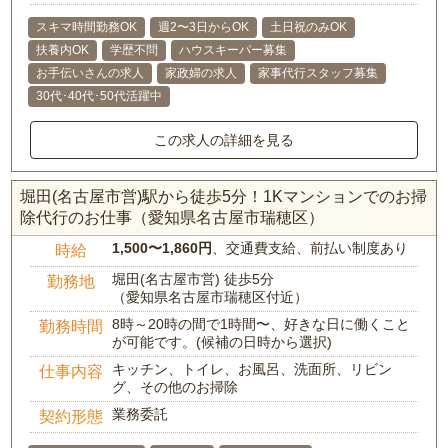
スキマ時間勤務OK
週2〜3日からOK
土日祝のみOK
扶養内OK
学歴不問
ハウスキーパー募集
お手伝いさんの求人
家政婦の求人
家事代行スタッフ募集
30代･40代･50代活躍中
この求人の詳細を見る
堀田(名古屋市営)駅から徒歩5分！1Kマンションでのお掃
除代行のお仕事（愛知県名古屋市瑞穂区）
1,500〜1,860円
、交通費支給、前払い制度あり
時給
堀田(名古屋市営) 徒歩5分
勤務地
（愛知県名古屋市瑞穂区付近）
8時～20時の間で1時間〜、好きな日に働くこと
勤務時間
が可能です。(候補の日時から選択)
キッチン、トイレ、お風呂、洗面所、リビン
仕事内容
グ、その他のお掃除
業務委託
契約形態