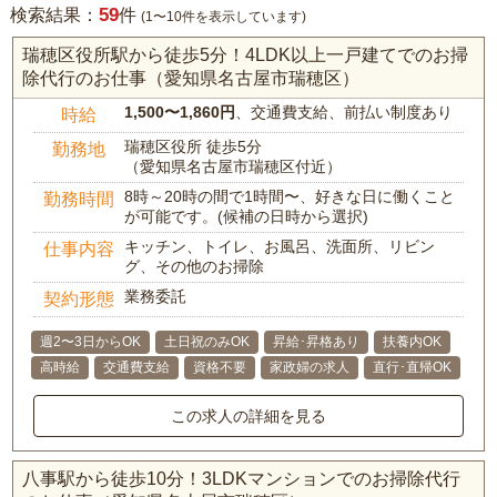
59
検索結果：
件
(1〜10件を表示しています)
瑞穂区役所駅から徒歩5分！4LDK以上一戸建てでのお掃
除代行のお仕事（愛知県名古屋市瑞穂区）
1,500〜1,860円
、交通費支給、前払い制度あり
時給
瑞穂区役所 徒歩5分
勤務地
（愛知県名古屋市瑞穂区付近）
8時～20時の間で1時間〜、好きな日に働くこと
勤務時間
が可能です。(候補の日時から選択)
キッチン、トイレ、お風呂、洗面所、リビン
仕事内容
グ、その他のお掃除
業務委託
契約形態
週2〜3日からOK
土日祝のみOK
昇給･昇格あり
扶養内OK
高時給
交通費支給
資格不要
家政婦の求人
直行･直帰OK
この求人の詳細を見る
八事駅から徒歩10分！3LDKマンションでのお掃除代行