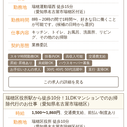
瑞穂運動場西 徒歩15分
勤務地
（愛知県名古屋市瑞穂区付近）
8時～20時の間で1時間〜、好きな日に働くこと
勤務時間
が可能です。(候補の日時から選択)
キッチン、トイレ、お風呂、洗面所、リビン
仕事内容
グ、その他のお掃除
業務委託
契約形態
スキマ時間勤務OK
扶養内OK
高収入可能
交通費支給
昇給･昇格あり
未経験OK
ハウスキーパー募集
お手伝いさんの求人
30代･40代･50代活躍中
直行･直帰OK
この求人の詳細を見る
瑞穂区役所駅から徒歩10分！1LDKマンションでのお掃
除代行のお仕事（愛知県名古屋市瑞穂区）
1,500〜1,860円
、交通費支給、前払い制度あり
時給
瑞穂区役所 徒歩10分
勤務地
（愛知県名古屋市瑞穂区付近）