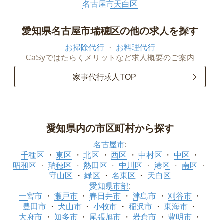
名古屋市天白区
愛知県名古屋市瑞穂区の他の求人を探す
お掃除代行
お料理代行
CaSyではたらくメリットなど求人概要のご案内
家事代行求人TOP
愛知県内の市区町村から探す
名古屋市
:
千種区
東区
北区
西区
中村区
中区
昭和区
瑞穂区
熱田区
中川区
港区
南区
守山区
緑区
名東区
天白区
愛知県市部
:
一宮市
瀬戸市
春日井市
津島市
刈谷市
豊田市
犬山市
小牧市
稲沢市
東海市
大府市
知多市
尾張旭市
岩倉市
豊明市