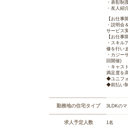
・表彰制
・友人紹介
【お仕事
・説明会
サービス
【お仕事
・スキル
修を行いま
・カジー
回開催)
・キャス
満足度を高
◆ユニフ
◆前払い
勤務地の住宅タイプ
3LDKの
求人予定人数
1名