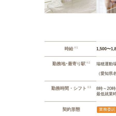
※1
時給
1,500〜1,
※2
勤務地･最寄り駅
瑞穂運動場
（愛知県
※3
勤務時間・シフト
8時～20
最低就業
契約形態
業務委託