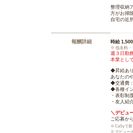
整理収納
方がお掃
自宅の近
報酬詳細
時給
1,50
指名料・
週３日勤務
本業として
◆昇給あ
あなたの
◆交通費
◆各種イ
・表彰制
・友人紹介
＼デビュー
ご応募から
CaSy
デビュー