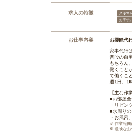
求人の特徴
スキマ
お手伝
お仕事内容
お掃除代
家事代行
普段の自
もちろん
働くこと
て働くこ
週1日、
【主な作
■お部屋
・リビン
■水周り
・お風呂
作業範囲
危険なお