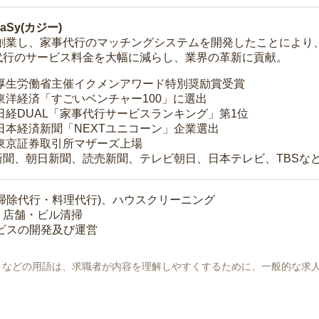
Sy(カジー)
年に創業し、家事代行のマッチングシステムを開発したことによ
代行のサービス料金を大幅に減らし、業界の革新に貢献。
 厚生労働省主催イクメンアワード特別奨励賞受賞
 東洋経済「すごいベンチャー100」に選出
 日経DUAL「家事代行サービスランキング」第1位
 日本経済新聞「NEXTユニコーン」企業選出
 東京証券取引所マザーズ上場
新聞、朝日新聞、読売新聞、テレビ朝日、日本テレビ、TBSな
掃除代行・料理代行)、ハウスクリーニング
・店舗・ビル清掃
ービスの開発及び運営
地」などの用語は、求職者が内容を理解しやすくするために、一般的な求