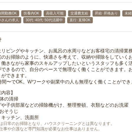
時間勤務OK
扶養内OK
高収入可能
交通費支給
昇給･昇格あり
未経
いさんの求人
30代･40代･50代活躍中
直行･直帰OK
行
はリビングやキッチン、お風呂の水周りなどお客様宅の清掃業
宅のお掃除のように、快適さを考えて、収納や掃除をしていく
、働きながら家事のスキルアップしたいというスタッフも多く
ができるので、自分のペースで無理なく働くことができます。
とができます。
1時間〜でOK。Wワークや副業中の人も無理なく働くことができ
業内容】
全体の清掃
グや子供部屋などの掃除機がけ、整理整頓、衣類などのお洗濯
のおそうじ
、キッチン、洗面所
は日常のお掃除となり、ハウスクリーニングとは異なります。
仕事や介護など専門知識が必要なお仕事はありません。