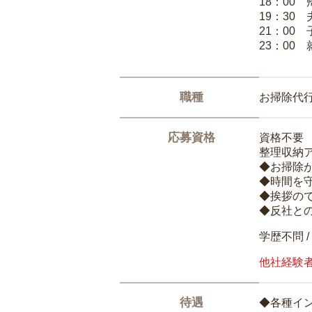
18：00
19：30
21：00
23：00 
職種
お掃除代
応募資格
資格不要
整理収納
◆お掃除
◆時間を
◆挨拶の
◆反社と
学歴不問 /
他社経験
待遇
◆各種イ