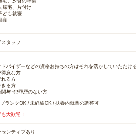
 帰宅、夕食の準備
 夫帰宅、片付け
 子ども就寝
就寝
行スタッフ
アドバイザーなどの資格お持ちの方はそれを活かしていただけ
が得意な方
守れる方
できる方
の関与･犯罪歴のない方
 ブランクOK / 未経験OK / 扶養内就業の調整可
者も大歓迎！
ンセンティブあり