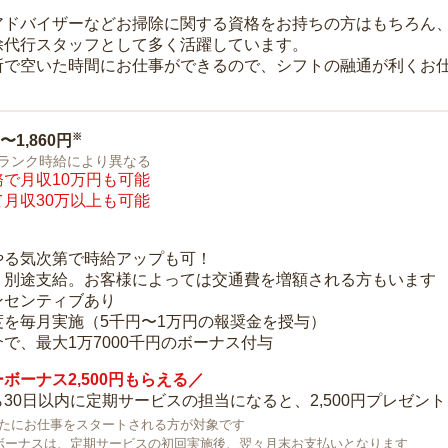
アドバイザーなどお掃除に関する資格をお持ちの方はもちろん
除代行スタッフとして多く活躍しています。
所で空いた時間にお仕事ができるので、シフトの融通が利くお
※
0〜1,860円
ランク時給により異なる
で月収10万円も可能
月収30万以上も可能
り
やる気次第で時給アップも可！
：別途支給。お客様によっては交通費を増額される方もいます
ンセンティブあり
度を毎月実施（5千円〜1万円の報奨金を授与）
で、最大1万7000千円のボーナス付与
ボーナス2,500円もらえる／
30日以内に定期サービスの担当になると、2,500円プレゼント
で新たにお仕事をスタートされる方が対象です
ボーナスは、定期サービスの初回実施後、翌々月末お支払いとなります