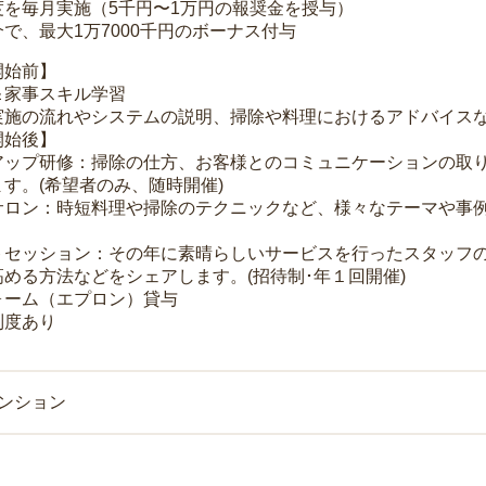
度を毎月実施（5千円〜1万円の報奨金を授与）
で、最大1万7000千円のボーナス付与
開始前】
＆家事スキル学習
実施の流れやシステムの説明、掃除や料理におけるアドバイス
開始後】
アップ研修：掃除の仕方、お客様とのコミュニケーションの取
す。(希望者のみ、随時開催)
サロン：時短料理や掃除のテクニックなど、様々なテーマや事例
トセッション：その年に素晴らしいサービスを行ったスタッフ
める方法などをシェアします。(招待制･年１回開催)
ォーム（エプロン）貸与
制度あり
マンション