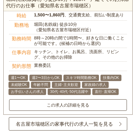
代行のお仕事（愛知県名古屋市瑞穂区）
1,500〜1,860円
、交通費支給、前払い制度あり
時給
堀田(名鉄線) 徒歩10分
勤務地
（愛知県名古屋市瑞穂区付近）
8時～20時の間で1時間〜、好きな日に働くこと
勤務時間
が可能です。(候補の日時から選択)
キッチン、トイレ、お風呂、洗面所、リビン
仕事内容
グ、その他のお掃除
業務委託
契約形態
週1〜OK
週2〜3日からOK
スキマ時間勤務OK
扶養内OK
未経験OK
年齢不問
主婦･主夫歓迎
家政婦の求人
お手伝いさんの求人
30代･40代･50代活躍中
直行･直帰OK
この求人の詳細を見る
名古屋市瑞穂区の家事代行の求人一覧を見る