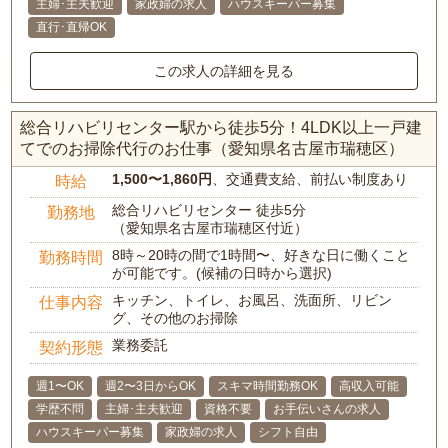
主婦･主夫歓迎
家政婦の求人
ハウスキーパー募集
直行･直帰OK
この求人の詳細を見る
総合リハビリセンター駅から徒歩5分！4LDK以上一戸建
てでのお掃除代行のお仕事（愛知県名古屋市瑞穂区）
1,500〜1,860円
、交通費支給、前払い制度あり
時給
総合リハビリセンター 徒歩5分
勤務地
（愛知県名古屋市瑞穂区付近）
8時～20時の間で1時間〜、好きな日に働くこと
勤務時間
が可能です。(候補の日時から選択)
キッチン、トイレ、お風呂、洗面所、リビン
仕事内容
グ、その他のお掃除
業務委託
契約形態
週1〜OK
週2〜3日からOK
スキマ時間勤務OK
高収入可能
学歴不問
主婦･主夫歓迎
資格不要
お手伝いさんの求人
ハウスキーパー募集
家政婦の求人
シフト自由