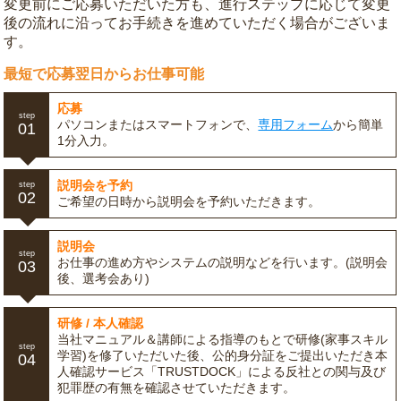
変更前にご応募いただいた方も、進行ステップに応じて変更
後の流れに沿ってお手続きを進めていただく場合がございま
す。
最短で応募翌日からお仕事可能
応募
step
パソコンまたはスマートフォンで、
専用フォーム
から簡単
01
1分入力。
説明会を予約
step
02
ご希望の日時から説明会を予約いただきます。
説明会
step
お仕事の進め方やシステムの説明などを行います。(説明会
03
後、選考会あり)
研修 / 本人確認
当社マニュアル＆講師による指導のもとで研修(家事スキル
step
学習)を修了いただいた後、公的身分証をご提出いただき本
04
人確認サービス「TRUSTDOCK」による反社との関与及び
犯罪歴の有無を確認させていただきます。