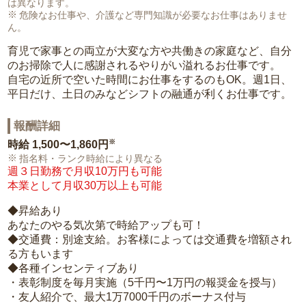
は異なります。
危険なお仕事や、介護など専門知識が必要なお仕事はありませ
ん。
育児で家事との両立が大変な方や共働きの家庭など、自分
のお掃除で人に感謝されるやりがい溢れるお仕事です。
自宅の近所で空いた時間にお仕事をするのもOK。週1日、
平日だけ、土日のみなどシフトの融通が利くお仕事です。
報酬詳細
※
時給
1,500〜1,860円
指名料・ランク時給により異なる
週３日勤務で月収10万円も可能
本業として月収30万以上も可能
◆昇給あり
あなたのやる気次第で時給アップも可！
◆交通費：別途支給。お客様によっては交通費を増額され
る方もいます
◆各種インセンティブあり
・表彰制度を毎月実施（5千円〜1万円の報奨金を授与）
・友人紹介で、最大1万7000千円のボーナス付与