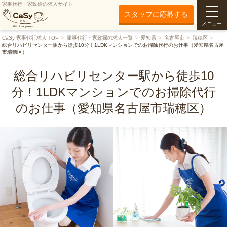
家事代行・家政婦の求人サイト
スタッフに応募する
メニュー
CaSy 家事代行求人 TOP
家事代行・家政婦の求人一覧
愛知県
名古屋市
瑞穂区
総合リハビリセンター駅から徒歩10分！1LDKマンションでのお掃除代行のお仕事（愛知県名古屋
市瑞穂区）
総合リハビリセンター駅から徒歩10
分！1LDKマンションでのお掃除代行
のお仕事（愛知県名古屋市瑞穂区）