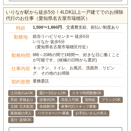
いりなか駅から徒歩5分！4LDK以上一戸建てでのお掃除
代行のお仕事（愛知県名古屋市瑞穂区）
1,500〜1,860円
、交通費支給、前払い制度あり
時給
総合リハビリセンター 徒歩5分
勤務地
いりなか 徒歩5分
（愛知県名古屋市瑞穂区付近）
8時～20時の間で1時間〜、好きな日に働くこと
勤務時間
が可能です。(候補の日時から選択)
キッチン、トイレ、お風呂、洗面所、リビン
仕事内容
グ、その他のお掃除
業務委託
契約形態
土日祝のみOK
週2〜3日からOK
スキマ時間勤務OK
昇給･昇格あり
扶養内OK
高収入可能
高時給
ブランクOK
主婦･主夫歓迎
未経験OK
家事代行スタッフ募集
家政婦の求人
ハウスキーパー募集
お手伝いさんの求人
直行･直帰OK