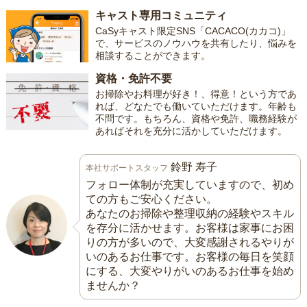
キャスト専用コミュニティ
CaSyキャスト限定SNS「CACACO(カカコ)」
で、サービスのノウハウを共有したり、悩みを
相談することができます。
資格・免許不要
お掃除やお料理が好き！、得意！という方であ
れば、どなたでも働いていただけます。年齢も
不問です。もちろん、資格や免許、職務経験が
あればそれを充分に活かしていただけます。
鈴野 寿子
本社サポートスタッフ
フォロー体制が充実していますので、初め
ての方もご安心ください。
あなたのお掃除や整理収納の経験やスキル
を存分に活かせます。お客様は家事にお困
りの方が多いので、大変感謝されるやりが
いのあるお仕事です。お客様の毎日を笑顔
にする、大変やりがいのあるお仕事を始め
ませんか？