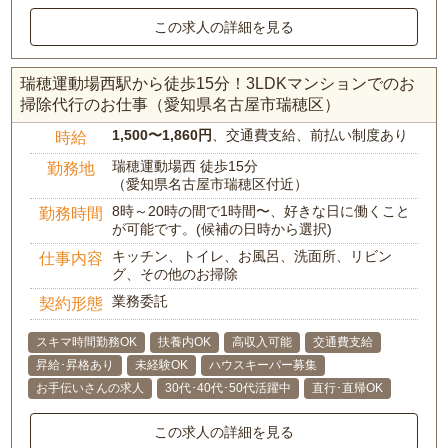
この求人の詳細を見る
瑞穂運動場西駅から徒歩15分！3LDKマンションでのお
掃除代行のお仕事（愛知県名古屋市瑞穂区）
1,500〜1,860円
、交通費支給、前払い制度あり
時給
瑞穂運動場西 徒歩15分
勤務地
（愛知県名古屋市瑞穂区付近）
8時～20時の間で1時間〜、好きな日に働くこと
勤務時間
が可能です。(候補の日時から選択)
キッチン、トイレ、お風呂、洗面所、リビン
仕事内容
グ、その他のお掃除
業務委託
契約形態
スキマ時間勤務OK
扶養内OK
高収入可能
交通費支給
昇給･昇格あり
未経験OK
ハウスキーパー募集
お手伝いさんの求人
30代･40代･50代活躍中
直行･直帰OK
この求人の詳細を見る