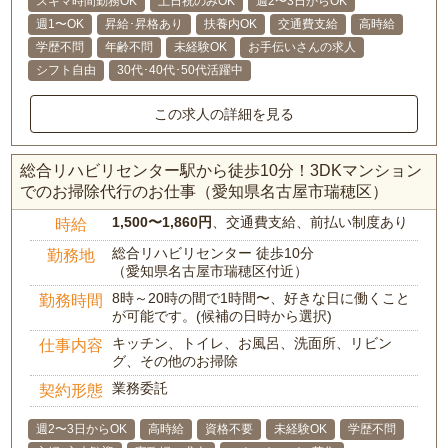
スキマ時間勤務OK
土日祝のみOK
週2〜3日からOK
週1〜OK
昇給･昇格あり
扶養内OK
交通費支給
高時給
学歴不問
年齢不問
未経験OK
お手伝いさんの求人
シフト自由
30代･40代･50代活躍中
この求人の詳細を見る
総合リハビリセンター駅から徒歩10分！3DKマンション
でのお掃除代行のお仕事（愛知県名古屋市瑞穂区）
1,500〜1,860円
、交通費支給、前払い制度あり
時給
総合リハビリセンター 徒歩10分
勤務地
（愛知県名古屋市瑞穂区付近）
8時～20時の間で1時間〜、好きな日に働くこと
勤務時間
が可能です。(候補の日時から選択)
キッチン、トイレ、お風呂、洗面所、リビン
仕事内容
グ、その他のお掃除
業務委託
契約形態
週2〜3日からOK
高時給
資格不要
未経験OK
学歴不問