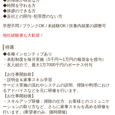
◆お掃除が得意な方
◆時間を守れる方
◆挨拶のできる方
◆反社との関与･犯罪歴のない方
学歴不問 / ブランクOK / 未経験OK / 扶養内就業の調整可
他社経験者も大歓迎！
待遇
◆各種インセンティブあり
・表彰制度を毎月実施（5千円〜1万円の報奨金を授与）
・友人紹介で、最大1万7000千円のボーナス付与
【お仕事開始前】
・説明会＆家事スキル学習
サービス実施の流れやシステムの説明、掃除や料理におけ
るアドバイスなどを元に研修を行います。
【お仕事開始後】
・スキルアップ研修：掃除の仕方、お客様とのコミュニケ
ーションの取り方など、さらに家事スキルを高める研修を
行います。(希望者のみ、随時開催)