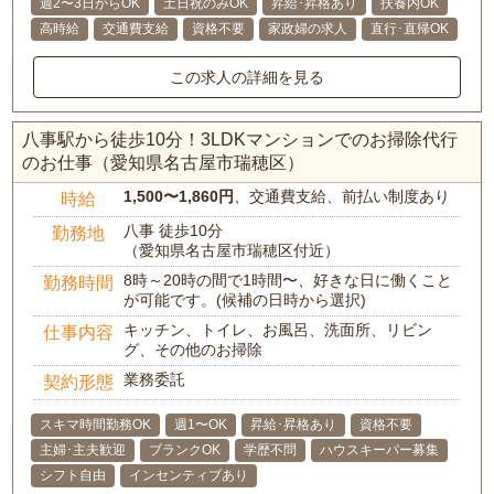
週2〜3日からOK
土日祝のみOK
昇給･昇格あり
扶養内OK
高時給
交通費支給
資格不要
家政婦の求人
直行･直帰OK
この求人の詳細を見る
八事駅から徒歩10分！3LDKマンションでのお掃除代行
のお仕事（愛知県名古屋市瑞穂区）
1,500〜1,860円
、交通費支給、前払い制度あり
時給
八事 徒歩10分
勤務地
（愛知県名古屋市瑞穂区付近）
8時～20時の間で1時間〜、好きな日に働くこと
勤務時間
が可能です。(候補の日時から選択)
キッチン、トイレ、お風呂、洗面所、リビン
仕事内容
グ、その他のお掃除
業務委託
契約形態
スキマ時間勤務OK
週1〜OK
昇給･昇格あり
資格不要
主婦･主夫歓迎
ブランクOK
学歴不問
ハウスキーパー募集
シフト自由
インセンティブあり