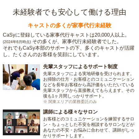
未経験者でも安心して働ける理由
キャストの多くが家事代行未経験
CaSyに登録している家事代行キャストは20,000人以上。
その多くが、家事代行未経験者でした。
(2024年6月時点)
それでもCaSy本部のサポートの下、多くのキャストが活躍
し、たくさんのお客様を笑顔にしています。
先輩スタッフによるサポート制度
先輩スタッフによる実地研修を受けられます。
お掃除の仕方・お客様とのコミュニケーション
などを長年お客様から高評価をいただいている
先輩スタッフから直接教えてもらえます。その
後も1ヶ月間しっかりサポート。
※ 関東エリアの業務委託のみ
講師による様々なサロン
お客様とのコミュニケーションを練習するサロ
ン・ちょっとした不安を相談するサロンなどが
あなたの不安・お悩みに合わせて、講師がしっ
かりサポートします。