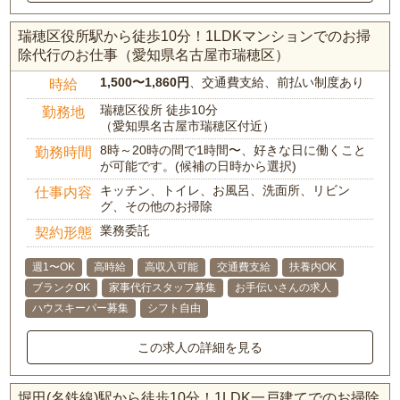
瑞穂区役所駅から徒歩10分！1LDKマンションでのお掃
除代行のお仕事（愛知県名古屋市瑞穂区）
1,500〜1,860円
、交通費支給、前払い制度あり
時給
瑞穂区役所 徒歩10分
勤務地
（愛知県名古屋市瑞穂区付近）
8時～20時の間で1時間〜、好きな日に働くこと
勤務時間
が可能です。(候補の日時から選択)
キッチン、トイレ、お風呂、洗面所、リビン
仕事内容
グ、その他のお掃除
業務委託
契約形態
週1〜OK
高時給
高収入可能
交通費支給
扶養内OK
ブランクOK
家事代行スタッフ募集
お手伝いさんの求人
ハウスキーパー募集
シフト自由
この求人の詳細を見る
堀田(名鉄線)駅から徒歩10分！1LDK一戸建てでのお掃除