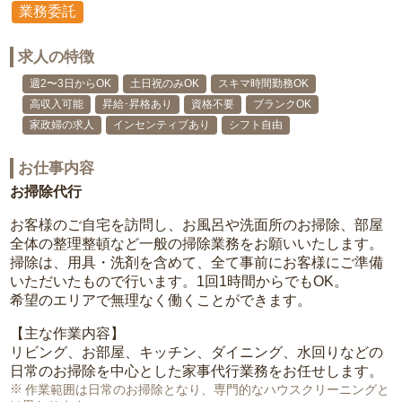
業務委託
求人の特徴
週2〜3日からOK
土日祝のみOK
スキマ時間勤務OK
高収入可能
昇給･昇格あり
資格不要
ブランクOK
家政婦の求人
インセンティブあり
シフト自由
お仕事内容
お掃除代行
お客様のご自宅を訪問し、お風呂や洗面所のお掃除、部屋
全体の整理整頓など一般の掃除業務をお願いいたします。
掃除は、用具・洗剤を含めて、全て事前にお客様にご準備
いただいたもので行います。1回1時間からでもOK。
希望のエリアで無理なく働くことができます。
【主な作業内容】
リビング、お部屋、キッチン、ダイニング、水回りなどの
日常のお掃除を中心とした家事代行業務をお任せします。
作業範囲は日常のお掃除となり、専門的なハウスクリーニングと