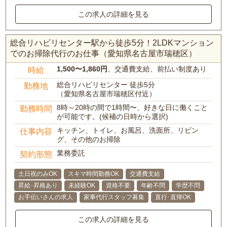
この求人の詳細を見る
総合リハビリセンター駅から徒歩5分！2LDKマンション
でのお掃除代行のお仕事（愛知県名古屋市瑞穂区）
1,500〜1,860円
、交通費支給、前払い制度あり
時給
総合リハビリセンター 徒歩5分
勤務地
（愛知県名古屋市瑞穂区付近）
8時～20時の間で1時間〜、好きな日に働くこと
勤務時間
が可能です。(候補の日時から選択)
キッチン、トイレ、お風呂、洗面所、リビン
仕事内容
グ、その他のお掃除
業務委託
契約形態
土日祝のみOK
スキマ時間勤務OK
交通費支給
昇給･昇格あり
未経験OK
資格不要
年齢不問
学歴不問
お手伝いさんの求人
家事代行スタッフ募集
直行･直帰OK
この求人の詳細を見る