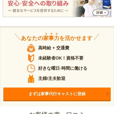
スキル
あなたの
家事力
を活かせます
高時給 + 交通費
未経験者OK！資格不要
好きな曜日·時間に働ける
主婦/主夫歓迎
まずは家事代行キャストに登録