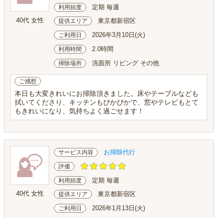
定期 毎週
利用頻度
40代 女性
東京都新宿区
提供エリア
2026年3月10日(火)
ご利用日
2.0時間
利用時間
洗面所 リビング その他
掃除場所
ご感想
本日も大変きれいにお掃除頂きました。床やテーブルなども
拭いてくださり、キッチンもぴかぴかで、窓やテレビもとて
もきれいになり、気持ちよく過ごせます！
お掃除代行
サービス内容
評価
定期 毎週
利用頻度
40代 女性
東京都新宿区
提供エリア
2026年1月13日(火)
ご利用日