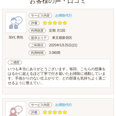
お客様の声・口コミ
お掃除代行
サービス内容
評価
定期 月1回
利用頻度
30代 男性
東京都新宿区
提供エリア
2025年5月25日(日)
ご利用日
3.0時間
利用時間
ご感想
いつも本当にありがとうございます。毎回、こちらの想像を
はるかに超えるほど丁寧で行き届いたお掃除に感動していま
す。手抜かりのない仕上がりで、どの部屋も気持ちよく過ご
せるように整えてい...
お掃除代行
サービス内容
評価