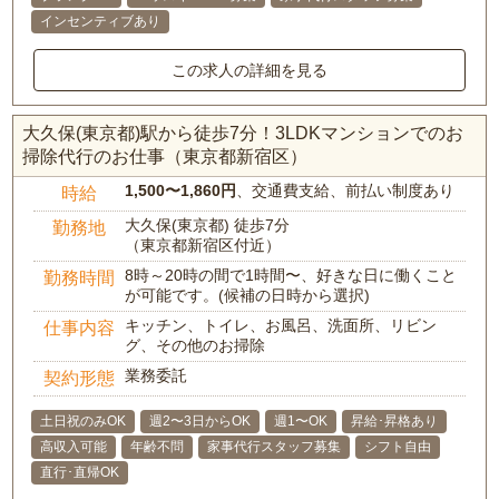
インセンティブあり
この求人の詳細を見る
大久保(東京都)駅から徒歩7分！3LDKマンションでのお
掃除代行のお仕事（東京都新宿区）
1,500〜1,860円
、交通費支給、前払い制度あり
時給
大久保(東京都) 徒歩7分
勤務地
（東京都新宿区付近）
8時～20時の間で1時間〜、好きな日に働くこと
勤務時間
が可能です。(候補の日時から選択)
キッチン、トイレ、お風呂、洗面所、リビン
仕事内容
グ、その他のお掃除
業務委託
契約形態
土日祝のみOK
週2〜3日からOK
週1〜OK
昇給･昇格あり
高収入可能
年齢不問
家事代行スタッフ募集
シフト自由
直行･直帰OK