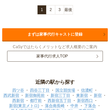
1
2
3
最後
まずは家事代行キャストに登録
CaSyではたらくメリットなど求人概要のご案内
家事代行求人TOP
近隣の駅から探す
四ツ谷
四谷三丁目
国立競技場
信濃町
西武新宿
新宿御苑前
新宿三丁目
東新宿
新宿
西新宿
都庁前
西新宿五丁目
新宿西口
新宿(東京メトロ)
落合南長崎
中井
下落合