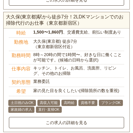
大久保(東京都)駅から徒歩7分！2LDKマンションでのお
掃除代行のお仕事（東京都新宿区）
1,500〜1,860円
、交通費支給、前払い制度あり
時給
大久保(東京都) 徒歩7分
勤務地
（東京都新宿区付近）
8時～20時の間で1時間〜、好きな日に働くこと
勤務時間
が可能です。(候補の日時から選択)
キッチン、トイレ、お風呂、洗面所、リビン
仕事内容
グ、その他のお掃除
業務委託
契約形態
家の見た目を良くしたい(掃除箇所の数を重視)
希望
土日祝のみOK
高収入可能
高時給
資格不要
ブランクOK
家政婦の求人
直行･直帰OK
この求人の詳細を見る