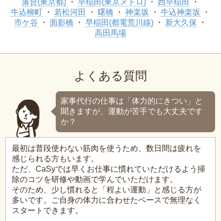
落合(東京都)
早稲田(東京メトロ)
西早稲田
牛込柳町
若松河田
曙橋
神楽坂
牛込神楽坂
市ケ谷
面影橋
早稲田(都電荒川線)
新大久保
高田馬場
よくある質問
家事代行の仕事は「体力的にきつい」と
聞きますが、運動が苦手でも大丈夫です
か？
最初は普段使わない筋肉を使うため、数日間は疲れを
感じられる方もいます。
ただ、CaSyでは早くお仕事に慣れていただけるよう掃
除のコツを研修や動画で学んでいただけます。
そのため、少し慣れると「程よい運動」と感じる方が
多いです。ご自身の体力に合わせたペースで無理なく
スタートできます。