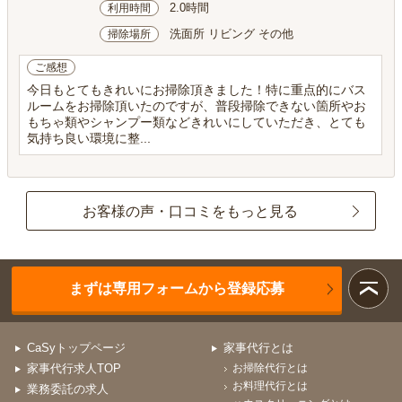
2.0時間
利用時間
洗面所 リビング その他
掃除場所
ご感想
今日もとてもきれいにお掃除頂きました！特に重点的にバス
ルームをお掃除頂いたのですが、普段掃除できない箇所やお
もちゃ類やシャンプー類などきれいにしていただき、とても
気持ち良い環境に整...
お客様の声・口コミをもっと見る
まずは専用フォームから登録応募
CaSyトップページ
家事代行とは
家事代行求人TOP
お掃除代行とは
お料理代行とは
業務委託の求人