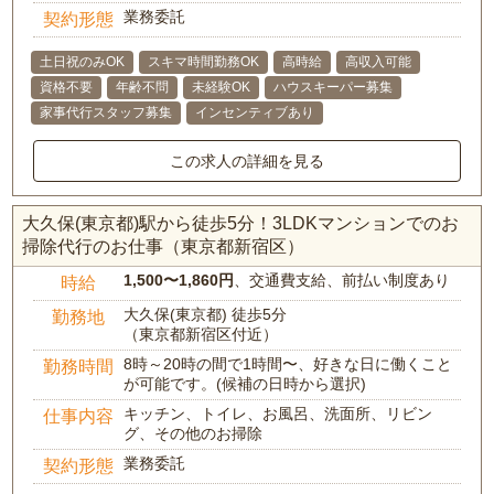
業務委託
契約形態
土日祝のみOK
スキマ時間勤務OK
高時給
高収入可能
資格不要
年齢不問
未経験OK
ハウスキーパー募集
家事代行スタッフ募集
インセンティブあり
この求人の詳細を見る
大久保(東京都)駅から徒歩5分！3LDKマンションでのお
掃除代行のお仕事（東京都新宿区）
1,500〜1,860円
、交通費支給、前払い制度あり
時給
大久保(東京都) 徒歩5分
勤務地
（東京都新宿区付近）
8時～20時の間で1時間〜、好きな日に働くこと
勤務時間
が可能です。(候補の日時から選択)
キッチン、トイレ、お風呂、洗面所、リビン
仕事内容
グ、その他のお掃除
業務委託
契約形態