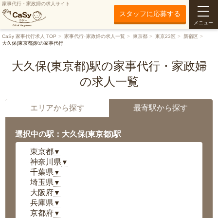
家事代行・家政婦の求人サイト
スタッフに応募する
メニュー
CaSy 家事代行求人 TOP
家事代行･家政婦の求人一覧
東京都
東京23区
新宿区
大久保(東京都)駅の家事代行
大久保(東京都)駅の家事代行・家政婦
の求人一覧
エリアから探す
最寄駅から探す
選択中の駅：大久保(東京都)駅
東京都
▼
神奈川県
▼
千葉県
▼
埼玉県
▼
大阪府
▼
兵庫県
▼
京都府
▼