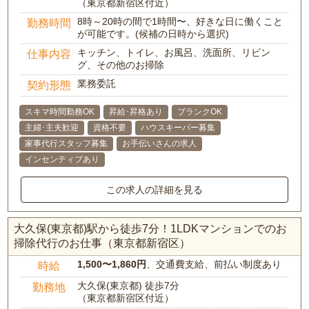
（東京都新宿区付近）
8時～20時の間で1時間〜、好きな日に働くこと
勤務時間
が可能です。(候補の日時から選択)
キッチン、トイレ、お風呂、洗面所、リビン
仕事内容
グ、その他のお掃除
業務委託
契約形態
スキマ時間勤務OK
昇給･昇格あり
ブランクOK
主婦･主夫歓迎
資格不要
ハウスキーパー募集
家事代行スタッフ募集
お手伝いさんの求人
インセンティブあり
この求人の詳細を見る
大久保(東京都)駅から徒歩7分！1LDKマンションでのお
掃除代行のお仕事（東京都新宿区）
1,500〜1,860円
、交通費支給、前払い制度あり
時給
大久保(東京都) 徒歩7分
勤務地
（東京都新宿区付近）