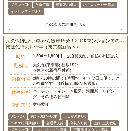
ブランクOK
学歴不問
家政婦の求人
ハウスキーパー募集
インセンティブあり
この求人の詳細を見る
大久保(東京都)駅から徒歩15分！2LDKマンションでのお
掃除代行のお仕事（東京都新宿区）
1,500〜1,860円
、交通費支給、前払い制度あり
時給
大久保(東京都) 徒歩15分
勤務地
（東京都新宿区付近）
8時～20時の間で1時間〜、好きな日に働くこと
勤務時間
が可能です。(候補の日時から選択)
キッチン、トイレ、お風呂、洗面所、リビン
仕事内容
グ、その他のお掃除
業務委託
契約形態
週1〜OK
週2〜3日からOK
土日祝のみOK
スキマ時間勤務OK
交通費支給
高収入可能
主婦･主夫歓迎
ブランクOK
ハウスキーパー募集
家事代行スタッフ募集