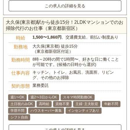
この求人の詳細を見る
大久保(東京都)駅から徒歩15分！2LDKマンションでのお
掃除代行のお仕事（東京都新宿区）
1,500〜1,860円
、交通費支給、前払い制度あり
時給
大久保(東京都) 徒歩15分
勤務地
（東京都新宿区付近）
8時～20時の間で1時間〜、好きな日に働くこと
勤務時間
が可能です。(候補の日時から選択)
キッチン、トイレ、お風呂、洗面所、リビン
仕事内容
グ、その他のお掃除
業務委託
契約形態
週1〜OK
週2〜3日からOK
スキマ時間勤務OK
土日祝のみOK
高時給
資格不要
主婦･主夫歓迎
年齢不問
学歴不問
ハウスキーパー募集
インセンティブあり
シフト自由
この求人の詳細を見る