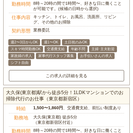
8時～20時の間で1時間〜、好きな日に働くこと
勤務時間
が可能です。(候補の日時から選択)
キッチン、トイレ、お風呂、洗面所、リビン
仕事内容
グ、その他のお掃除
業務委託
契約形態
週2〜3日からOK
週1〜OK
土日祝のみOK
スキマ時間勤務OK
交通費支給
年齢不問
主婦･主夫歓迎
家政婦の求人
家事代行スタッフ募集
お手伝いさんの求人
シフト自由
この求人の詳細を見る
大久保(東京都)駅から徒歩5分！1LDKマンションでのお
掃除代行のお仕事（東京都新宿区）
1,500〜1,860円
、交通費支給、前払い制度あり
時給
大久保(東京都) 徒歩5分
勤務地
（東京都新宿区付近）
8時～20時の間で1時間〜、好きな日に働くこと
勤務時間