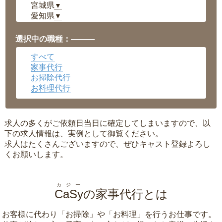
宮城県
▼
愛知県
▼
福井県
▼
岡山県
▼
選択中の職種：———
広島県
▼
すべて
沖縄県
▼
家事代行
お掃除代行
お料理代行
求人の多くがご依頼日当日に確定してしまいますので、以
下の求人情報は、実例として御覧ください。
求人はたくさんございますので、ぜひキャスト登録よろし
くお願いします。
カジー
CaSy
の家事代行とは
お客様に代わり「
お掃除
」や「
お料理
」を行うお仕事です。