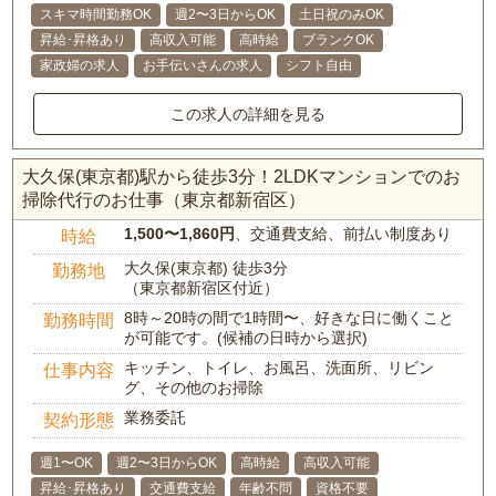
スキマ時間勤務OK
週2〜3日からOK
土日祝のみOK
昇給･昇格あり
高収入可能
高時給
ブランクOK
家政婦の求人
お手伝いさんの求人
シフト自由
この求人の詳細を見る
大久保(東京都)駅から徒歩3分！2LDKマンションでのお
掃除代行のお仕事（東京都新宿区）
1,500〜1,860円
、交通費支給、前払い制度あり
時給
大久保(東京都) 徒歩3分
勤務地
（東京都新宿区付近）
8時～20時の間で1時間〜、好きな日に働くこと
勤務時間
が可能です。(候補の日時から選択)
キッチン、トイレ、お風呂、洗面所、リビン
仕事内容
グ、その他のお掃除
業務委託
契約形態
週1〜OK
週2〜3日からOK
高時給
高収入可能
昇給･昇格あり
交通費支給
年齢不問
資格不要