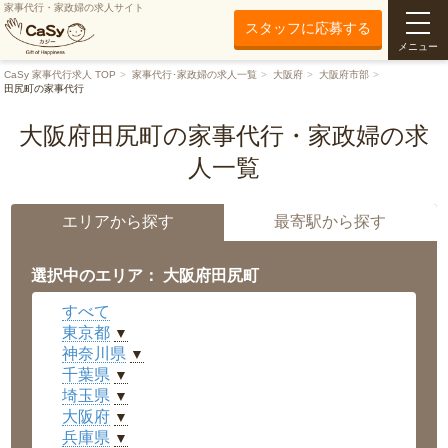
家事代行・家政婦の求人サイト
スタッフに応募する
メニュー
CaSy 家事代行求人 TOP
家事代行･家政婦の求人一覧
大阪府
大阪府市部
田尻町の家事代行
大阪府田尻町の家事代行・家政婦の求
人一覧
エリアから探す
最寄駅から探す
選択中のエリア： 大阪府田尻町
すべて
東京都
▼
神奈川県
▼
千葉県
▼
埼玉県
▼
大阪府
▼
兵庫県
▼