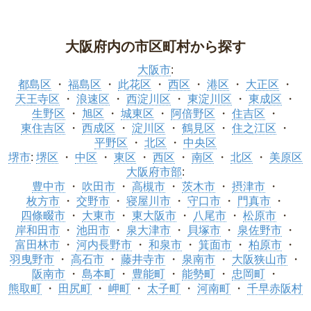
大阪府内の市区町村から探す
大阪市
:
都島区
福島区
此花区
西区
港区
大正区
天王寺区
浪速区
西淀川区
東淀川区
東成区
生野区
旭区
城東区
阿倍野区
住吉区
東住吉区
西成区
淀川区
鶴見区
住之江区
平野区
北区
中央区
堺市
:
堺区
中区
東区
西区
南区
北区
美原区
大阪府市部
:
豊中市
吹田市
高槻市
茨木市
摂津市
枚方市
交野市
寝屋川市
守口市
門真市
四條畷市
大東市
東大阪市
八尾市
松原市
岸和田市
池田市
泉大津市
貝塚市
泉佐野市
富田林市
河内長野市
和泉市
箕面市
柏原市
羽曳野市
高石市
藤井寺市
泉南市
大阪狭山市
阪南市
島本町
豊能町
能勢町
忠岡町
熊取町
田尻町
岬町
太子町
河南町
千早赤阪村