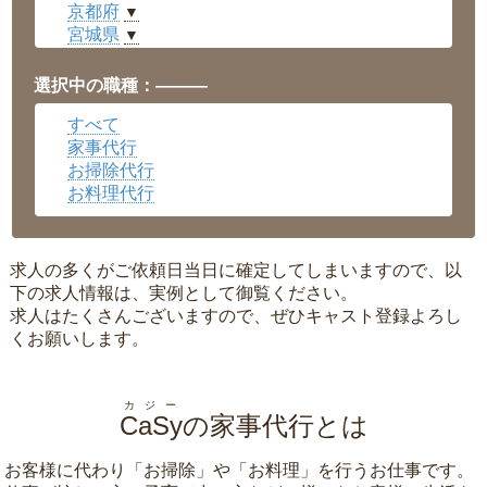
京都府
▼
宮城県
▼
愛知県
▼
福井県
▼
選択中の職種：———
岡山県
▼
すべて
広島県
▼
家事代行
沖縄県
▼
お掃除代行
お料理代行
求人の多くがご依頼日当日に確定してしまいますので、以
下の求人情報は、実例として御覧ください。
求人はたくさんございますので、ぜひキャスト登録よろし
くお願いします。
カジー
CaSy
の家事代行とは
お客様に代わり「
お掃除
」や「
お料理
」を行うお仕事です。