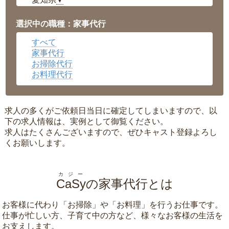
▼
福井県
▼
岡山県
▼
選択中の職種：家事代行
広島県
▼
すべて
沖縄県
▼
家事代行
お掃除代行
お料理代行
求人の多くがご依頼日当日に確定してしまいますので、以
下の求人情報は、実例として御覧ください。
求人はたくさんございますので、ぜひキャスト登録よろし
くお願いします。
カジー
CaSy
の家事代行とは
お客様に代わり「
お掃除
」や「
お料理
」を行うお仕事です。
仕事が忙しい方、子育て中の方など、様々なお客様の生活を
お支えします。