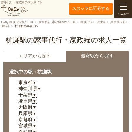
家事代行・家政婦の求人サイト
スタッフに応募する
メニュー
CaSy 家事代行求人 TOP
家事代行･家政婦の求人一覧
家事代行
兵庫県
兵庫県市部
尼崎市
杭瀬駅の家事代行
杭瀬駅の家事代行・家政婦の求人一覧
エリアから探す
最寄駅から探す
選択中の駅：杭瀬駅
東京都
▼
神奈川県
▼
千葉県
▼
埼玉県
▼
大阪府
▼
兵庫県
▼
京都府
▼
宮城県
▼
愛知県