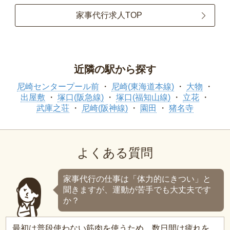
家事代行求人TOP
近隣の駅から探す
尼崎センタープール前
尼崎(東海道本線)
大物
出屋敷
塚口(阪急線)
塚口(福知山線)
立花
武庫之荘
尼崎(阪神線)
園田
猪名寺
よくある質問
家事代行の仕事は「体力的にきつい」と
聞きますが、運動が苦手でも大丈夫です
か？
最初は普段使わない筋肉を使うため、数日間は疲れを