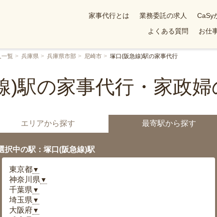
家事代行とは
業務委託の求人
CaS
よくある質問
お仕事
人一覧
兵庫県
兵庫県市部
尼崎市
塚口(阪急線)駅の家事代行
線)駅の家事代行・家政
エリアから探す
最寄駅から探す
選択中の駅：塚口(阪急線)駅
東京都
▼
神奈川県
▼
千葉県
▼
埼玉県
▼
大阪府
▼