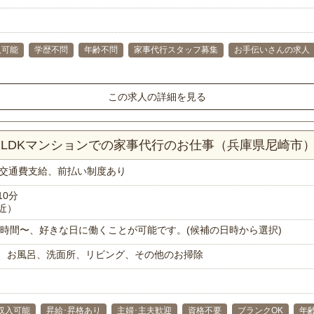
入可能
学歴不問
年齢不問
家事代行スタッフ募集
お手伝いさんの求人
この求人の詳細を見る
！2LDKマンションでの家事代行のお仕事（兵庫県尼崎市
交通費支給、前払い制度あり
10分
近）
で1時間〜、好きな日に働くことが可能です。(候補の日時から選択)
、お風呂、洗面所、リビング、その他のお掃除
収入可能
昇給･昇格あり
主婦･主夫歓迎
資格不要
ブランクOK
年