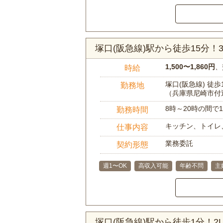
塚口(阪急線)駅から徒歩15分
1,500〜1,860円
、
時給
塚口(阪急線) 徒歩
勤務地
（兵庫県尼崎市付
8時～20時の間
勤務時間
キッチン、トイレ
仕事内容
業務委託
契約形態
週1〜OK
高収入可能
年齢不問
主
塚口(阪急線)駅から徒歩1分！