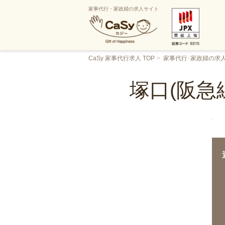
家事代行・家政婦の求人サイト
CaSy 家事代行求人 TOP
家事代行･家政婦の求
塚口(阪急