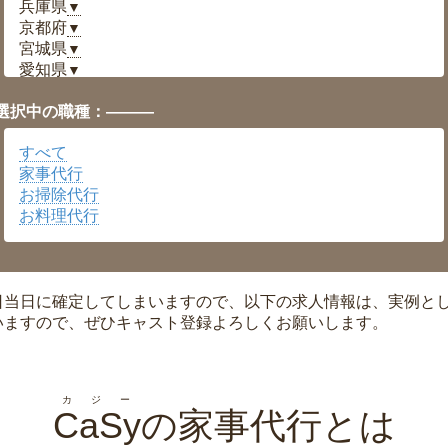
兵庫県
▼
京都府
▼
宮城県
▼
愛知県
▼
福井県
▼
選択中の職種：———
岡山県
▼
広島県
▼
すべて
沖縄県
▼
家事代行
お掃除代行
お料理代行
日当日に確定してしまいますので、以下の求人情報は、実例と
いますので、ぜひキャスト登録よろしくお願いします。
カジー
CaSy
の家事代行とは