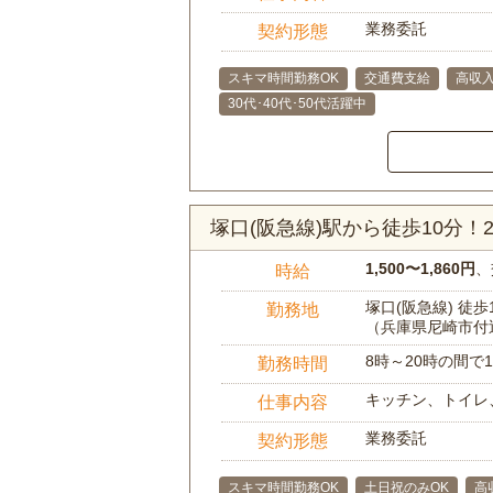
業務委託
契約形態
スキマ時間勤務OK
交通費支給
高収
30代･40代･50代活躍中
塚口(阪急線)駅から徒歩10分
1,500〜1,860円
、
時給
塚口(阪急線) 徒歩
勤務地
（兵庫県尼崎市付
8時～20時の間
勤務時間
キッチン、トイレ
仕事内容
業務委託
契約形態
スキマ時間勤務OK
土日祝のみOK
高