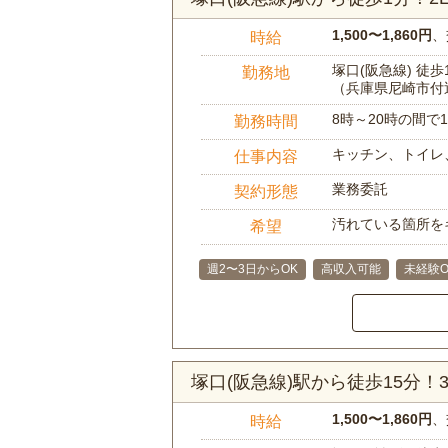
1,500〜1,860円
、
時給
塚口(阪急線) 徒歩
勤務地
（兵庫県尼崎市付
8時～20時の間
勤務時間
キッチン、トイレ
仕事内容
業務委託
契約形態
汚れている箇所を
希望
週2〜3日からOK
高収入可能
未経験O
塚口(阪急線)駅から徒歩15分
1,500〜1,860円
、
時給