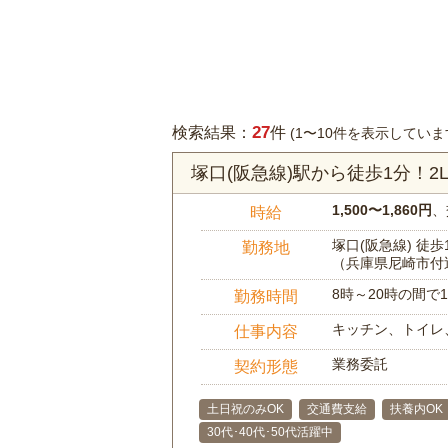
27
検索結果：
件
(1〜10件を表示していま
塚口(阪急線)駅から徒歩1分！
1,500〜1,860円
、
時給
塚口(阪急線) 徒歩
勤務地
（兵庫県尼崎市付
8時～20時の間
勤務時間
キッチン、トイレ
仕事内容
業務委託
契約形態
土日祝のみOK
交通費支給
扶養内OK
30代･40代･50代活躍中