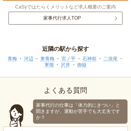
CaSyではたらくメリットなど求人概要のご案内
家事代行求人TOP
近隣の駅から探す
青梅
河辺
東青梅
宮ノ平
石神前
二俣尾
軍畑
沢井
御嶽
よくある質問
家事代行の仕事は「体力的にきつい」と
聞きますが、運動が苦手でも大丈夫です
か？