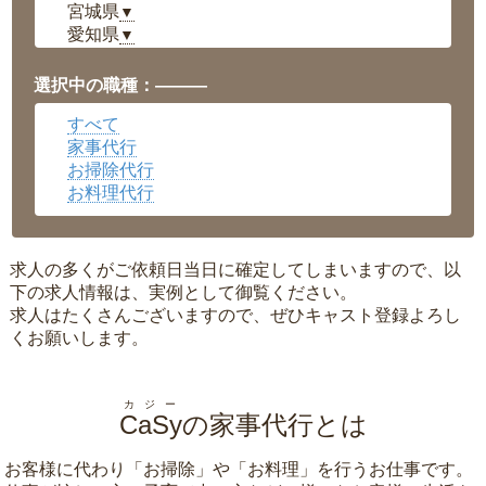
宮城県
▼
愛知県
▼
福井県
▼
岡山県
▼
選択中の職種：———
広島県
▼
すべて
沖縄県
▼
家事代行
お掃除代行
お料理代行
求人の多くがご依頼日当日に確定してしまいますので、以
下の求人情報は、実例として御覧ください。
求人はたくさんございますので、ぜひキャスト登録よろし
くお願いします。
カジー
CaSy
の家事代行とは
お客様に代わり「
お掃除
」や「
お料理
」を行うお仕事です。