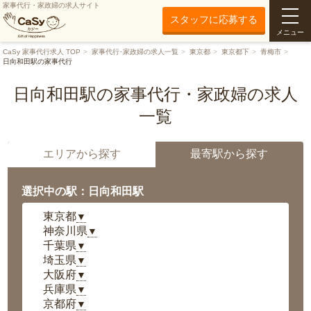
家事代行・家政婦の求人サイト
スタッフに応募する
メニュー
CaSy 家事代行求人 TOP
家事代行･家政婦の求人一覧
東京都
東京都下
青梅市
日向和田駅の家事代行
日向和田駅の家事代行・家政婦の求人
一覧
エリアから探す
最寄駅から探す
選択中の駅：日向和田駅
東京都
▼
神奈川県
▼
千葉県
▼
埼玉県
▼
大阪府
▼
兵庫県
▼
京都府
▼