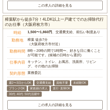
この求人の詳細を見る
樟葉駅から徒歩7分！4LDK以上一戸建てでのお掃除代行
のお仕事（大阪府枚方市）
1,500〜1,860円
、交通費支給、前払い制度あり
時給
樟葉 徒歩7分
勤務地
（大阪府枚方市付近）
8時～20時の間で1時間〜、好きな日に働くこと
勤務時間
が可能です。(候補の日時から選択)
キッチン、トイレ、お風呂、洗面所、リビン
仕事内容
グ、その他のお掃除
業務委託
契約形態
週2〜3日からOK
交通費支給
資格不要
未経験OK
ブランクOK
家政婦の求人
直行･直帰OK
30代･40代･50代活躍中
この求人の詳細を見る