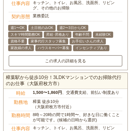
キッチン、トイレ、お風呂、洗面所、リビン
仕事内容
グ、その他のお掃除
業務委託
契約形態
週1〜OK
土日祝のみOK
週2〜3日からOK
スキマ時間勤務OK
昇給･昇格あり
年齢不問
未経験OK
資格不要
家事代行スタッフ募集
お手伝いさんの求人
家政婦の求人
ハウスキーパー募集
インセンティブあり
この求人の詳細を見る
樟葉駅から徒歩10分！3LDKマンションでのお掃除代行
のお仕事（大阪府枚方市）
1,500〜1,860円
、交通費支給、前払い制度あり
時給
樟葉 徒歩10分
勤務地
（大阪府枚方市付近）
8時～20時の間で1時間〜、好きな日に働くこと
勤務時間
が可能です。(候補の日時から選択)
キッチン、トイレ、お風呂、洗面所、リビン
仕事内容