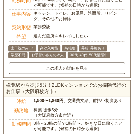
勤務時間
が可能です。(候補の日時から選択)
キッチン、トイレ、お風呂、洗面所、リビン
仕事内容
グ、その他のお掃除
業務委託
契約形態
選んだ箇所をキレイにしたい
希望
土日祝のみOK
高収入可能
高時給
昇給･昇格あり
学歴不問
お手伝いさんの求人
30代･40代･50代活躍中
この求人の詳細を見る
樟葉駅から徒歩5分！2LDKマンションでのお掃除代行の
お仕事（大阪府枚方市）
1,500〜1,860円
、交通費支給、前払い制度あり
時給
樟葉 徒歩5分
勤務地
（大阪府枚方市付近）
8時～20時の間で1時間〜、好きな日に働くこと
勤務時間
が可能です。(候補の日時から選択)