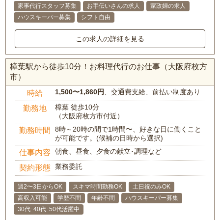
家事代行スタッフ募集
お手伝いさんの求人
家政婦の求人
ハウスキーパー募集
シフト自由
この求人の詳細を見る
樟葉駅から徒歩10分！お料理代行のお仕事（大阪府枚方
市）
1,500〜1,860円
、交通費支給、前払い制度あり
時給
樟葉 徒歩10分
勤務地
（大阪府枚方市付近）
8時～20時の間で1時間〜、好きな日に働くこと
勤務時間
が可能です。(候補の日時から選択)
朝食、昼食、夕食の献立･調理など
仕事内容
業務委託
契約形態
週2〜3日からOK
スキマ時間勤務OK
土日祝のみOK
高収入可能
学歴不問
年齢不問
ハウスキーパー募集
30代･40代･50代活躍中