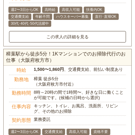
週2〜3日からOK
高時給
高収入可能
扶養内OK
交通費支給
年齢不問
ハウスキーパー募集
直行･直帰OK
30代･40代･50代活躍中
この求人の詳細を見る
樟葉駅から徒歩5分！1Kマンションでのお掃除代行のお
仕事（大阪府枚方市）
1,500〜1,860円
、交通費支給、前払い制度あり
時給
樟葉 徒歩5分
勤務地
（大阪府枚方市付近）
8時～20時の間で1時間〜、好きな日に働くこと
勤務時間
が可能です。(候補の日時から選択)
キッチン、トイレ、お風呂、洗面所、リビン
仕事内容
グ、その他のお掃除
業務委託
契約形態
週2〜3日からOK
交通費支給
高収入可能
資格不要