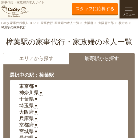
家事代行・家政婦の求人サイト
スタッフに応募する
メニュー
CaSy 家事代行求人 TOP
家事代行･家政婦の求人一覧
大阪府
大阪府市部
枚方市
樟葉駅の家事代行
樟葉駅の家事代行・家政婦の求人一覧
エリアから探す
最寄駅から探す
選択中の駅：樟葉駅
東京都
▼
神奈川県
▼
千葉県
▼
埼玉県
▼
大阪府
▼
兵庫県
▼
京都府
▼
宮城県
▼
愛知県