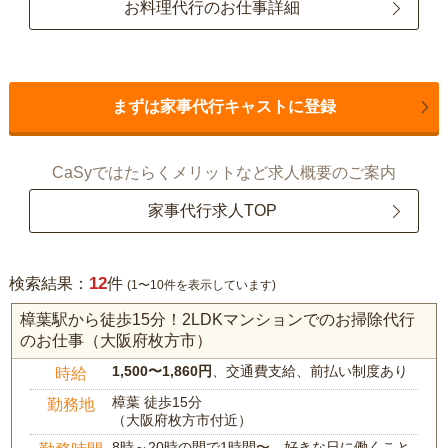
お料理代行のお仕事詳細
まずは家事代行キャストに登録
CaSyではたらくメリットなど求人概要のご案内
家事代行求人TOP
12
検索結果：
件
(1〜10件を表示しています)
樟葉駅から徒歩15分！2LDKマンションでのお掃除代行
のお仕事（大阪府枚方市）
1,500〜1,860円
、交通費支給、前払い制度あり
時給
樟葉 徒歩15分
勤務地
（大阪府枚方市付近）
8時～20時の間で1時間〜、好きな日に働くこと