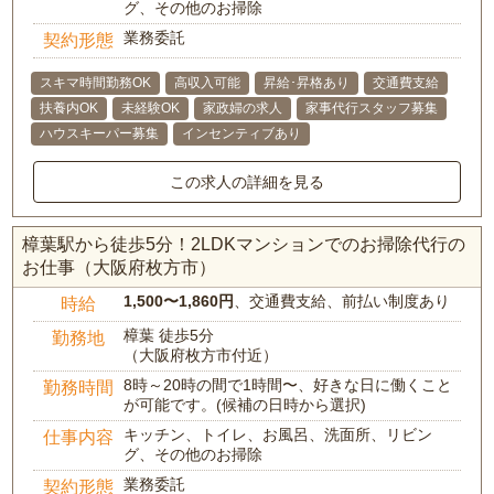
グ、その他のお掃除
業務委託
契約形態
スキマ時間勤務OK
高収入可能
昇給･昇格あり
交通費支給
扶養内OK
未経験OK
家政婦の求人
家事代行スタッフ募集
ハウスキーパー募集
インセンティブあり
この求人の詳細を見る
樟葉駅から徒歩5分！2LDKマンションでのお掃除代行の
お仕事（大阪府枚方市）
1,500〜1,860円
、交通費支給、前払い制度あり
時給
樟葉 徒歩5分
勤務地
（大阪府枚方市付近）
8時～20時の間で1時間〜、好きな日に働くこと
勤務時間
が可能です。(候補の日時から選択)
キッチン、トイレ、お風呂、洗面所、リビン
仕事内容
グ、その他のお掃除
業務委託
契約形態