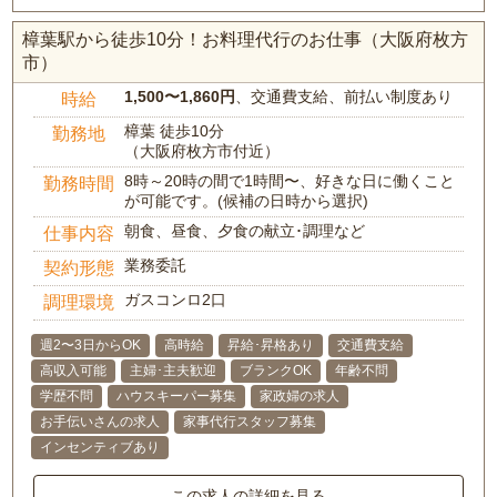
樟葉駅から徒歩10分！お料理代行のお仕事（大阪府枚方
市）
1,500〜1,860円
、交通費支給、前払い制度あり
時給
樟葉 徒歩10分
勤務地
（大阪府枚方市付近）
8時～20時の間で1時間〜、好きな日に働くこと
勤務時間
が可能です。(候補の日時から選択)
朝食、昼食、夕食の献立･調理など
仕事内容
業務委託
契約形態
ガスコンロ2口
調理環境
週2〜3日からOK
高時給
昇給･昇格あり
交通費支給
高収入可能
主婦･主夫歓迎
ブランクOK
年齢不問
学歴不問
ハウスキーパー募集
家政婦の求人
お手伝いさんの求人
家事代行スタッフ募集
インセンティブあり
この求人の詳細を見る