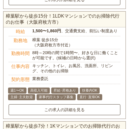
樟葉駅から徒歩15分！1LDKマンションでのお掃除代行
のお仕事（大阪府枚方市）
1,500〜1,860円
、交通費支給、前払い制度あり
時給
樟葉 徒歩15分
勤務地
（大阪府枚方市付近）
8時～20時の間で1時間〜、好きな日に働くこと
勤務時間
が可能です。(候補の日時から選択)
キッチン、トイレ、お風呂、洗面所、リビン
仕事内容
グ、その他のお掃除
業務委託
契約形態
週1〜OK
高収入可能
昇給･昇格あり
扶養内OK
主婦･主夫歓迎
家事代行スタッフ募集
直行･直帰OK
この求人の詳細を見る
樟葉駅から徒歩7分！1Kマンションでのお掃除代行のお