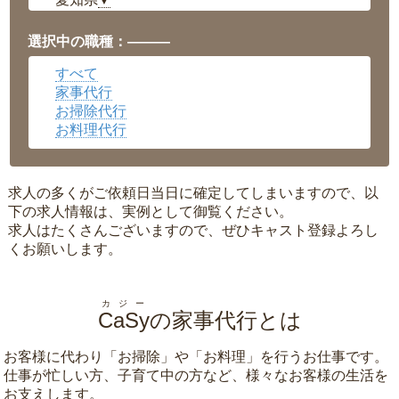
▼
福井県
▼
岡山県
▼
選択中の職種：———
広島県
▼
すべて
沖縄県
▼
家事代行
お掃除代行
お料理代行
求人の多くがご依頼日当日に確定してしまいますので、以
下の求人情報は、実例として御覧ください。
求人はたくさんございますので、ぜひキャスト登録よろし
くお願いします。
カジー
CaSy
の家事代行とは
お客様に代わり「
お掃除
」や「
お料理
」を行うお仕事です。
仕事が忙しい方、子育て中の方など、様々なお客様の生活を
お支えします。