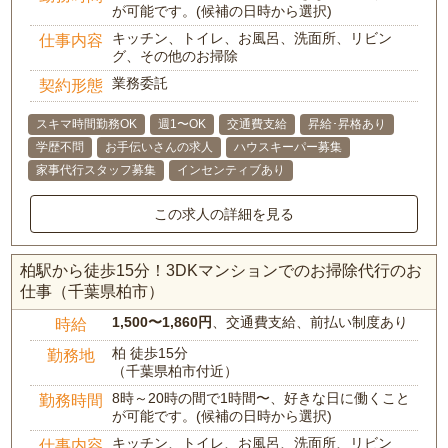
が可能です。(候補の日時から選択)
キッチン、トイレ、お風呂、洗面所、リビン
仕事内容
グ、その他のお掃除
業務委託
契約形態
スキマ時間勤務OK
週1〜OK
交通費支給
昇給･昇格あり
学歴不問
お手伝いさんの求人
ハウスキーパー募集
家事代行スタッフ募集
インセンティブあり
この求人の詳細を見る
柏駅から徒歩15分！3DKマンションでのお掃除代行のお
仕事（千葉県柏市）
1,500〜1,860円
、交通費支給、前払い制度あり
時給
柏 徒歩15分
勤務地
（千葉県柏市付近）
8時～20時の間で1時間〜、好きな日に働くこと
勤務時間
が可能です。(候補の日時から選択)
キッチン、トイレ、お風呂、洗面所、リビン
仕事内容