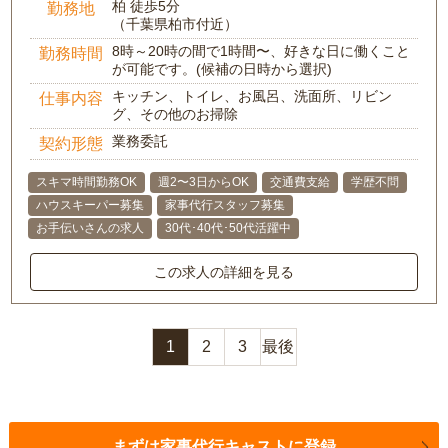
柏 徒歩5分
勤務地
（千葉県柏市付近）
8時～20時の間で1時間〜、好きな日に働くこと
勤務時間
が可能です。(候補の日時から選択)
キッチン、トイレ、お風呂、洗面所、リビン
仕事内容
グ、その他のお掃除
業務委託
契約形態
スキマ時間勤務OK
週2〜3日からOK
交通費支給
学歴不問
ハウスキーパー募集
家事代行スタッフ募集
お手伝いさんの求人
30代･40代･50代活躍中
この求人の詳細を見る
1
2
3
最後
まずは家事代行キャストに登録