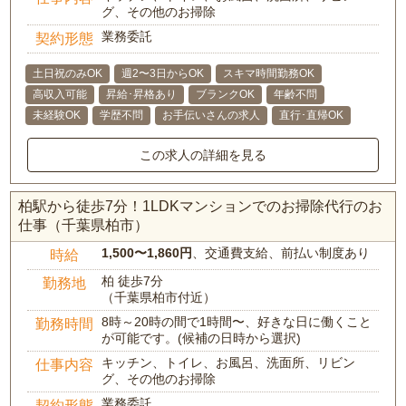
グ、その他のお掃除
業務委託
契約形態
土日祝のみOK
週2〜3日からOK
スキマ時間勤務OK
高収入可能
昇給･昇格あり
ブランクOK
年齢不問
未経験OK
学歴不問
お手伝いさんの求人
直行･直帰OK
この求人の詳細を見る
柏駅から徒歩7分！1LDKマンションでのお掃除代行のお
仕事（千葉県柏市）
1,500〜1,860円
、交通費支給、前払い制度あり
時給
柏 徒歩7分
勤務地
（千葉県柏市付近）
8時～20時の間で1時間〜、好きな日に働くこと
勤務時間
が可能です。(候補の日時から選択)
キッチン、トイレ、お風呂、洗面所、リビン
仕事内容
グ、その他のお掃除
業務委託
契約形態