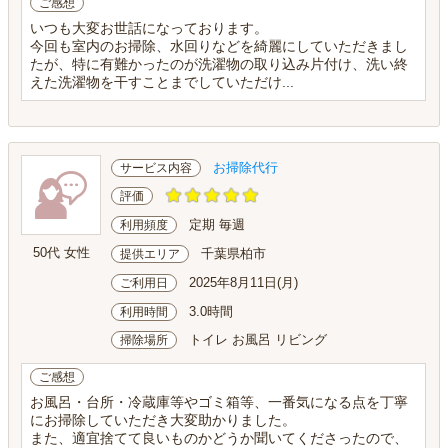
ご感想
いつも大変お世話になっております。
今回も室内のお掃除、水回りなどを綺麗にしていただきまし
たが、特に有難かったのが洗濯物の取り込み片付け、洗い終
えた洗濯物を干すことまでしていただけ...
お掃除代行
サービス内容
評価
定期 毎週
利用頻度
50代 女性
千葉県柏市
提供エリア
2025年8月11日(月)
ご利用日
3.0時間
利用時間
トイレ お風呂 リビング
掃除場所
ご感想
お風呂・台所・冷蔵庫等やゴミ箱等、一番気になる点を丁寧
にお掃除していただき大変助かりました。
また、適宜捨てて良いものかどうか聞いてくださったので、