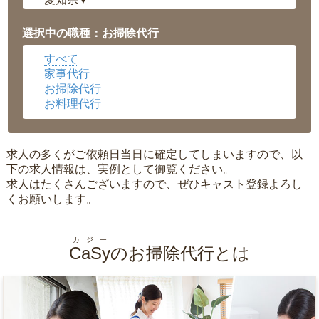
▼
福井県
▼
岡山県
▼
選択中の職種：お掃除代行
広島県
▼
すべて
沖縄県
▼
家事代行
お掃除代行
お料理代行
求人の多くがご依頼日当日に確定してしまいますので、以
下の求人情報は、実例として御覧ください。
求人はたくさんございますので、ぜひキャスト登録よろし
くお願いします。
カジー
CaSy
のお掃除代行とは