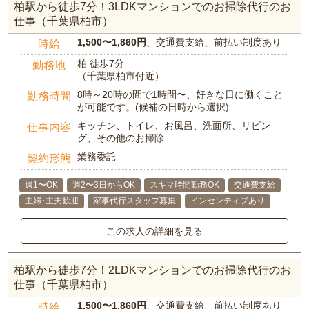
柏駅から徒歩7分！3LDKマンションでのお掃除代行のお
仕事（千葉県柏市）
1,500〜1,860円
、交通費支給、前払い制度あり
時給
柏 徒歩7分
勤務地
（千葉県柏市付近）
8時～20時の間で1時間〜、好きな日に働くこと
勤務時間
が可能です。(候補の日時から選択)
キッチン、トイレ、お風呂、洗面所、リビン
仕事内容
グ、その他のお掃除
業務委託
契約形態
週1〜OK
週2〜3日からOK
スキマ時間勤務OK
交通費支給
主婦･主夫歓迎
家事代行スタッフ募集
インセンティブあり
この求人の詳細を見る
柏駅から徒歩7分！2LDKマンションでのお掃除代行のお
仕事（千葉県柏市）
1,500〜1,860円
、交通費支給、前払い制度あり
時給