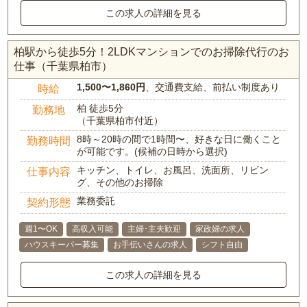
この求人の詳細を見る
柏駅から徒歩5分！2LDKマンションでのお掃除代行のお
仕事（千葉県柏市）
1,500〜1,860円
、交通費支給、前払い制度あり
時給
柏 徒歩5分
勤務地
（千葉県柏市付近）
8時～20時の間で1時間〜、好きな日に働くこと
勤務時間
が可能です。(候補の日時から選択)
キッチン、トイレ、お風呂、洗面所、リビン
仕事内容
グ、その他のお掃除
業務委託
契約形態
週1〜OK
高収入可能
主婦･主夫歓迎
家政婦の求人
ハウスキーパー募集
お手伝いさんの求人
シフト自由
この求人の詳細を見る