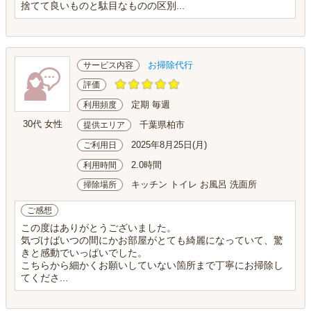
捨てて良いものと駄目なものの区別...
お掃除代行
サービス内容
評価
定期 毎週
利用頻度
30代 女性
千葉県柏市
提供エリア
2025年8月25日(月)
ご利用日
2.0時間
利用時間
キッチン トイレ お風呂 洗面所
掃除場所
ご感想
この度はありがとうございました。
気づけばいつの間にかお部屋がとても綺麗になっていて、驚
きと感動でいっぱいでした。
こちらから細かくお願いしていない箇所まで丁寧にお掃除し
てくださ...