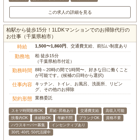
この求人の詳細を見る
柏駅から徒歩15分！1LDKマンションでのお掃除代行の
お仕事（千葉県柏市）
1,500〜1,860円
、交通費支給、前払い制度あり
時給
柏 徒歩15分
勤務地
（千葉県柏市付近）
8時～20時の間で1時間〜、好きな日に働くこと
勤務時間
が可能です。(候補の日時から選択)
キッチン、トイレ、お風呂、洗面所、リビン
仕事内容
グ、その他のお掃除
業務委託
契約形態
スキマ時間勤務OK
昇給･昇格あり
交通費支給
高収入可能
扶養内OK
未経験OK
年齢不問
ブランクOK
資格不要
ハウスキーパー募集
インセンティブあり
30代･40代･50代活躍中