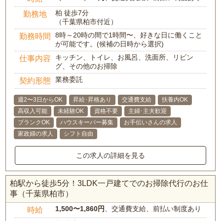
柏 徒歩7分
勤務地
（千葉県柏市付近）
8時～20時の間で1時間〜、好きな日に働くこと
勤務時間
が可能です。(候補の日時から選択)
キッチン、トイレ、お風呂、洗面所、リビン
仕事内容
グ、その他のお掃除
業務委託
契約形態
週2〜3日からOK
昇給･昇格あり
交通費支給
扶養内OK
高収入可能
未経験OK
資格不要
主婦･主夫歓迎
ブランクOK
ハウスキーパー募集
お手伝いさんの求人
家政婦の求人
シフト自由
この求人の詳細を見る
柏駅から徒歩5分！3LDK一戸建てでのお掃除代行のお仕
事（千葉県柏市）
1,500〜1,860円
、交通費支給、前払い制度あり
時給