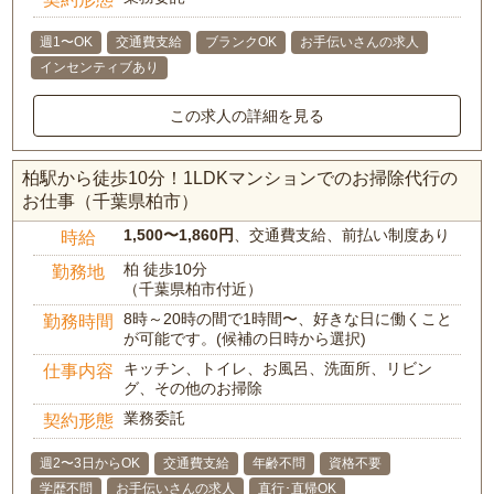
週1〜OK
交通費支給
ブランクOK
お手伝いさんの求人
インセンティブあり
この求人の詳細を見る
柏駅から徒歩10分！1LDKマンションでのお掃除代行の
お仕事（千葉県柏市）
1,500〜1,860円
、交通費支給、前払い制度あり
時給
柏 徒歩10分
勤務地
（千葉県柏市付近）
8時～20時の間で1時間〜、好きな日に働くこと
勤務時間
が可能です。(候補の日時から選択)
キッチン、トイレ、お風呂、洗面所、リビン
仕事内容
グ、その他のお掃除
業務委託
契約形態
週2〜3日からOK
交通費支給
年齢不問
資格不要
学歴不問
お手伝いさんの求人
直行･直帰OK