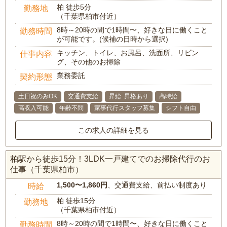
柏 徒歩5分
勤務地
（千葉県柏市付近）
8時～20時の間で1時間〜、好きな日に働くこと
勤務時間
が可能です。(候補の日時から選択)
キッチン、トイレ、お風呂、洗面所、リビン
仕事内容
グ、その他のお掃除
業務委託
契約形態
土日祝のみOK
交通費支給
昇給･昇格あり
高時給
高収入可能
年齢不問
家事代行スタッフ募集
シフト自由
この求人の詳細を見る
柏駅から徒歩15分！3LDK一戸建てでのお掃除代行のお
仕事（千葉県柏市）
1,500〜1,860円
、交通費支給、前払い制度あり
時給
柏 徒歩15分
勤務地
（千葉県柏市付近）
8時～20時の間で1時間〜、好きな日に働くこと
勤務時間