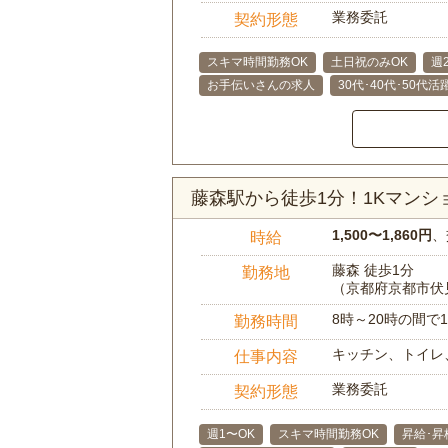
業務委託
契約形態
スキマ時間勤務OK
土日祝のみOK
週
お手伝いさんの求人
30代･40代･50代活
藤森駅から徒歩1分！1Kマン
1,500〜1,860円
、
時給
藤森 徒歩1分
勤務地
（京都府京都市伏
8時～20時の間
勤務時間
キッチン、トイレ
仕事内容
業務委託
契約形態
週1〜OK
スキマ時間勤務OK
昇給･昇