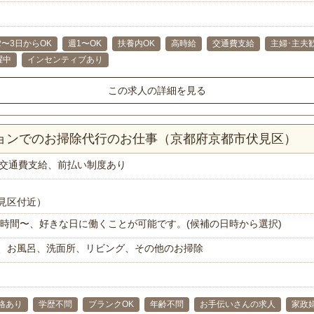
2〜3日からOK
週1〜OK
扶養内OK
高時給
交通費支給
主婦･主夫
躍中
インセンティブあり
この求人の詳細を見る
ションでのお掃除代行のお仕事（京都府京都市伏見区）
交通費支給、前払い制度あり
見区付近）
で1時間〜、好きな日に働くことが可能です。(候補の日時から選択)
、お風呂、洗面所、リビング、その他のお掃除
格あり
学歴不問
ブランクOK
年齢不問
お手伝いさんの求人
家政