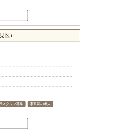
伏見区）
行スタッフ募集
家政婦の求人