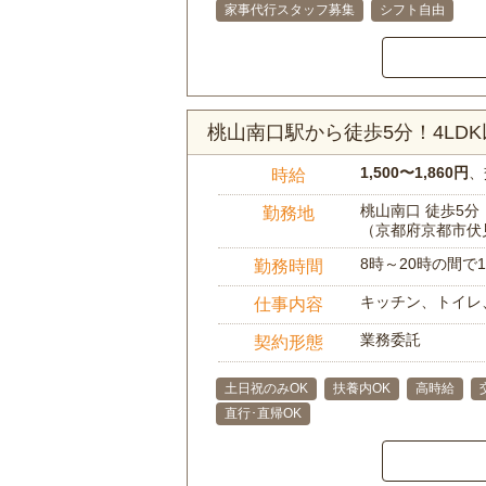
家事代行スタッフ募集
シフト自由
桃山南口駅から徒歩5分！4L
1,500〜1,860円
、
時給
桃山南口 徒歩5分
勤務地
（京都府京都市伏
8時～20時の間
勤務時間
キッチン、トイレ
仕事内容
業務委託
契約形態
土日祝のみOK
扶養内OK
高時給
直行･直帰OK