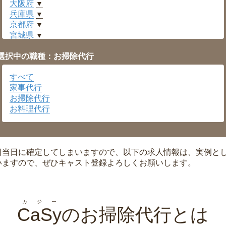
大阪府
▼
兵庫県
▼
京都府
▼
宮城県
▼
愛知県
▼
選択中の職種：お掃除代行
福井県
▼
岡山県
▼
すべて
広島県
▼
家事代行
沖縄県
▼
お掃除代行
お料理代行
日当日に確定してしまいますので、以下の求人情報は、実例と
いますので、ぜひキャスト登録よろしくお願いします。
カジー
CaSy
のお掃除代行とは