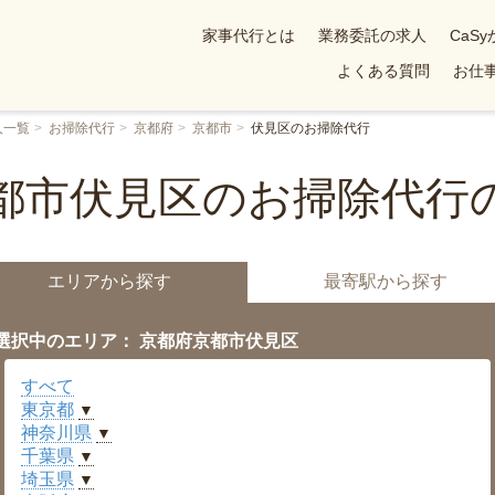
家事代行とは
業務委託の求人
CaS
よくある質問
お仕事
人一覧
お掃除代行
京都府
京都市
伏見区のお掃除代行
都市伏見区のお掃除代行
エリアから探す
最寄駅から探す
選択中のエリア： 京都府京都市伏見区
すべて
東京都
▼
神奈川県
▼
千葉県
▼
埼玉県
▼