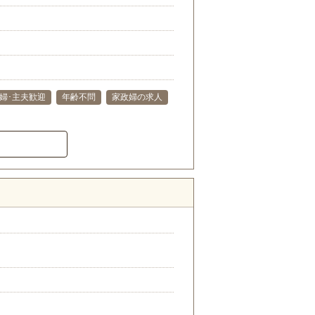
婦･主夫歓迎
年齢不問
家政婦の求人