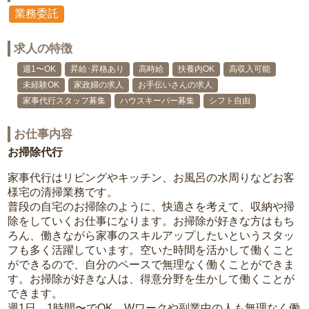
業務委託
求人の特徴
週1〜OK
昇給･昇格あり
高時給
扶養内OK
高収入可能
未経験OK
家政婦の求人
お手伝いさんの求人
家事代行スタッフ募集
ハウスキーパー募集
シフト自由
お仕事内容
お掃除代行
家事代行はリビングやキッチン、お風呂の水周りなどお客
様宅の清掃業務です。
普段の自宅のお掃除のように、快適さを考えて、収納や掃
除をしていくお仕事になります。お掃除が好きな方はもち
ろん、働きながら家事のスキルアップしたいというスタッ
フも多く活躍しています。空いた時間を活かして働くこと
ができるので、自分のペースで無理なく働くことができま
す。お掃除が好きな人は、得意分野を生かして働くことが
できます。
週1日、1時間〜でOK。Wワークや副業中の人も無理なく働