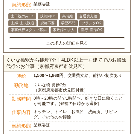
業務委託
契約形態
土日祝のみOK
扶養内OK
高時給
交通費支給
主婦･主夫歓迎
資格不要
学歴不問
ブランクOK
家事代行スタッフ募集
家政婦の求人
直行･直帰OK
この求人の詳細を見る
くいな橋駅から徒歩7分！4LDK以上一戸建てでのお掃除
代行のお仕事（京都府京都市伏見区）
1,500〜1,860円
、交通費支給、前払い制度あり
時給
くいな橋 徒歩7分
勤務地
（京都府京都市伏見区付近）
8時～20時の間で1時間〜、好きな日に働くこと
勤務時間
が可能です。(候補の日時から選択)
キッチン、トイレ、お風呂、洗面所、リビン
仕事内容
グ、その他のお掃除
業務委託
契約形態