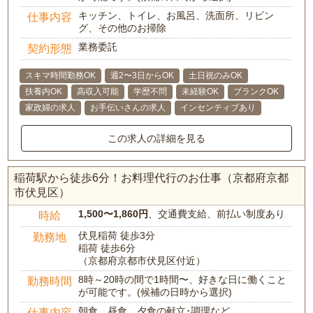
キッチン、トイレ、お風呂、洗面所、リビン
仕事内容
グ、その他のお掃除
業務委託
契約形態
スキマ時間勤務OK
週2〜3日からOK
土日祝のみOK
扶養内OK
高収入可能
学歴不問
未経験OK
ブランクOK
家政婦の求人
お手伝いさんの求人
インセンティブあり
この求人の詳細を見る
稲荷駅から徒歩6分！お料理代行のお仕事（京都府京都
市伏見区）
1,500〜1,860円
、交通費支給、前払い制度あり
時給
伏見稲荷 徒歩3分
勤務地
稲荷 徒歩6分
（京都府京都市伏見区付近）
8時～20時の間で1時間〜、好きな日に働くこと
勤務時間
が可能です。(候補の日時から選択)
朝食、昼食、夕食の献立･調理など
仕事内容