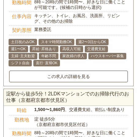
8時～20時の間で1時間〜、好きな日に働くこと
勤務時間
が可能です。(候補の日時から選択)
キッチン、トイレ、お風呂、洗面所、リビン
仕事内容
グ、その他のお掃除
業務委託
契約形態
土日祝のみOK
スキマ時間勤務OK
週2〜3日からOK
週1〜OK
昇給･昇格あり
高収入可能
交通費支給
主婦･主夫歓迎
年齢不問
家政婦の求人
ハウスキーパー募集
シフト自由
直行･直帰OK
この求人の詳細を見る
淀駅から徒歩5分！2LDKマンションでのお掃除代行のお
仕事（京都府京都市伏見区）
1,500〜1,860円
、交通費支給、前払い制度あり
時給
淀 徒歩5分
勤務地
（京都府京都市伏見区付近）
8時～20時の間で1時間〜、好きな日に働くこと
勤務時間