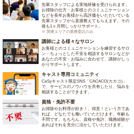
先輩スタッフによる実地研修を受けられます。
お掃除の仕方・お客様とのコミュニケーション
などを長年お客様から高評価をいただいている
先輩スタッフから直接教えてもらえます。その
後も1ヶ月間しっかりサポート。
※ 関東エリアの業務委託のみ
講師による様々なサロン
お客様とのコミュニケーションを練習するサロ
ン・ちょっとした不安を相談するサロンなどが
あなたの不安・お悩みに合わせて、講師がしっ
かりサポートします。
キャスト専用コミュニティ
CaSyキャスト限定SNS「CACACO(カカコ)」
で、サービスのノウハウを共有したり、悩みを
相談することができます。
資格・免許不要
お掃除やお料理が好き！、得意！という方であ
れば、どなたでも働いていただけます。年齢も
不問です。もちろん、資格や免許、職務経験が
あればそれを充分に活かしていただけます。