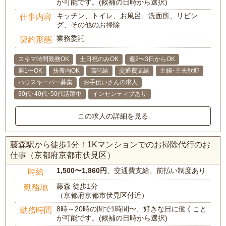
が可能です。(候補の日時から選択)
キッチン、トイレ、お風呂、洗面所、リビン
仕事内容
グ、その他のお掃除
業務委託
契約形態
スキマ時間勤務OK
土日祝のみOK
週2〜3日からOK
週1〜OK
扶養内OK
高時給
交通費支給
主婦･主夫歓迎
ハウスキーパー募集
お手伝いさんの求人
30代･40代･50代活躍中
インセンティブあり
この求人の詳細を見る
藤森駅から徒歩1分！1Kマンションでのお掃除代行のお
仕事（京都府京都市伏見区）
1,500〜1,860円
、交通費支給、前払い制度あり
時給
藤森 徒歩1分
勤務地
（京都府京都市伏見区付近）
8時～20時の間で1時間〜、好きな日に働くこと
勤務時間
が可能です。(候補の日時から選択)