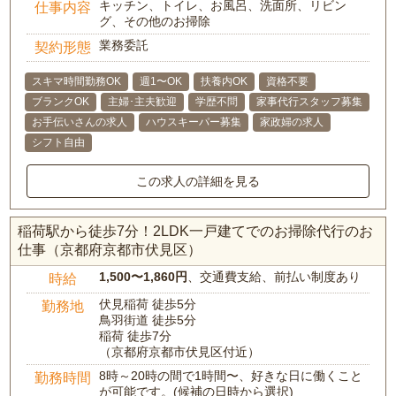
キッチン、トイレ、お風呂、洗面所、リビン
仕事内容
グ、その他のお掃除
業務委託
契約形態
スキマ時間勤務OK
週1〜OK
扶養内OK
資格不要
ブランクOK
主婦･主夫歓迎
学歴不問
家事代行スタッフ募集
お手伝いさんの求人
ハウスキーパー募集
家政婦の求人
シフト自由
この求人の詳細を見る
稲荷駅から徒歩7分！2LDK一戸建てでのお掃除代行のお
仕事（京都府京都市伏見区）
1,500〜1,860円
、交通費支給、前払い制度あり
時給
伏見稲荷 徒歩5分
勤務地
鳥羽街道 徒歩5分
稲荷 徒歩7分
（京都府京都市伏見区付近）
8時～20時の間で1時間〜、好きな日に働くこと
勤務時間
が可能です。(候補の日時から選択)