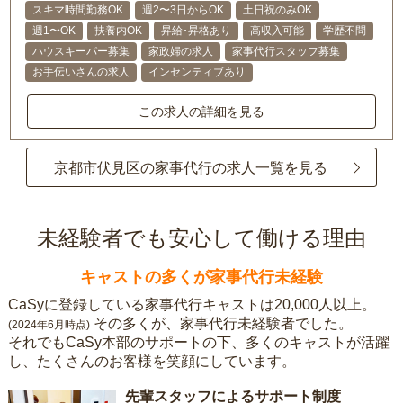
スキマ時間勤務OK
週2〜3日からOK
土日祝のみOK
週1〜OK
扶養内OK
昇給･昇格あり
高収入可能
学歴不問
ハウスキーパー募集
家政婦の求人
家事代行スタッフ募集
お手伝いさんの求人
インセンティブあり
この求人の詳細を見る
京都市伏見区の家事代行の求人一覧を見る
未経験者でも安心して働ける理由
キャストの多くが家事代行未経験
CaSyに登録している家事代行キャストは20,000人以上。
その多くが、家事代行未経験者でした。
(2024年6月時点)
それでもCaSy本部のサポートの下、多くのキャストが活躍
し、たくさんのお客様を笑顔にしています。
先輩スタッフによるサポート制度