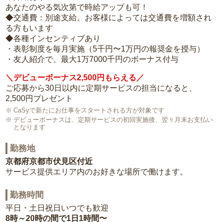
あなたのやる気次第で時給アップも可！
◆交通費：別途支給。お客様によっては交通費を増額され
る方もいます
◆各種インセンティブあり
・表彰制度を毎月実施（5千円〜1万円の報奨金を授与）
・友人紹介で、最大1万7000千円のボーナス付与
＼デビューボーナス2,500円もらえる／
ご応募から30日以内に定期サービスの担当になると、
2,500円プレゼント
CaSyで新たにお仕事をスタートされる方が対象です
デビューボーナスは、定期サービスの初回実施後、翌々月末お支払い
となります
勤務地
京都府京都市伏見区付近
サービス提供エリア内のお好きな場所で働けます。
勤務時間
平日・土日祝日いつでも歓迎
8時～20時の間で1日1時間〜