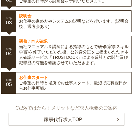
ご希望の日時から説明会を予約いただきます。
説明会
step
お仕事の進め方やシステムの説明などを行います。(説明会
03
後、選考会あり)
研修 / 本人確認
当社マニュアル＆講師による指導のもとで研修(家事スキル
step
学習)を修了いただいた後、公的身分証をご提出いただき本
04
人確認サービス「TRUSTDOCK」による反社との関与及び
犯罪歴の有無を確認させていただきます。
お仕事スタート
step
ご希望の日時と場所でお仕事スタート。最短で応募翌日か
05
らお仕事可能♪
CaSyではたらくメリットなど求人概要のご案内
家事代行求人TOP