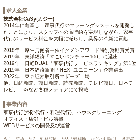
求人企業
株式会社CaSy(カジー)
2014年に創業し、家事代行のマッチングシステムを開発し
たことにより、スタッフへの高時給を実現しながら、家事
代行のサービス料金を大幅に減らし、業界の革新に貢献。
2018年 厚生労働省主催イクメンアワード特別奨励賞受賞
2019年 東洋経済「すごいベンチャー100」に選出
2019年 日経DUAL「家事代行サービスランキング」第1位
2019年 日本経済新聞「NEXTユニコーン」企業選出
2022年 東京証券取引所マザーズ上場
他、日経新聞、朝日新聞、読売新聞、テレビ朝日、日本テ
レビ、TBSなど各種メディアにて掲載
事業内容
家事代行(掃除代行・料理代行)、ハウスクリーニング
オフィス・店舗・ビル清掃
WEBサービスの開発及び運営
1「時給」※2「勤務時間」※3「勤務地」などの用語は、求職者