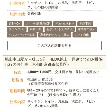
キッチン、トイレ、お風呂、洗面所、リビン
仕事内容
グ、その他のお掃除
業務委託
契約形態
週1〜OK
スキマ時間勤務OK
昇給･昇格あり
学歴不問
ブランクOK
年齢不問
お手伝いさんの求人
家政婦の求人
ハウスキーパー募集
家事代行スタッフ募集
シフト自由
この求人の詳細を見る
桃山南口駅から徒歩5分！4LDK以上一戸建てでのお掃除
代行のお仕事（京都府京都市伏見区）
1,500〜1,860円
、交通費支給、前払い制度あり
時給
桃山南口 徒歩5分
勤務地
（京都府京都市伏見区付近）
8時～20時の間で1時間〜、好きな日に働くこと
勤務時間
が可能です。(候補の日時から選択)
キッチン、トイレ、お風呂、洗面所、リビン
仕事内容
グ、その他のお掃除