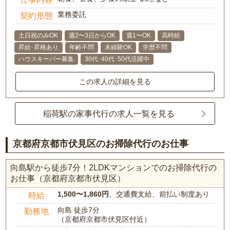
業務委託
契約形態
土日祝のみOK
週2〜3日からOK
週1〜OK
高時給
昇給･昇格あり
年齢不問
未経験OK
学歴不問
ハウスキーパー募集
30代･40代･50代活躍中
この求人の詳細を見る
稲荷駅の家事代行の求人一覧を見る
京都府京都市伏見区のお掃除代行のお仕事
向島駅から徒歩7分！2LDKマンションでのお掃除代行の
お仕事（京都府京都市伏見区）
1,500〜1,860円
、交通費支給、前払い制度あり
時給
向島 徒歩7分
勤務地
（京都府京都市伏見区付近）