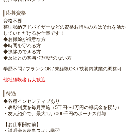
応募資格
資格不要
整理収納アドバイザーなどの資格お持ちの方はそれを活か
していただけるお仕事です！
◆お掃除が得意な方
◆時間を守れる方
◆挨拶のできる方
◆反社との関与･犯罪歴のない方
学歴不問 / ブランクOK / 未経験OK / 扶養内就業の調整可
他社経験者も大歓迎！
待遇
◆各種インセンティブあり
・表彰制度を毎月実施（5千円〜1万円の報奨金を授与）
・友人紹介で、最大1万7000千円のボーナス付与
【お仕事開始前】
・説明会＆家事スキル学習