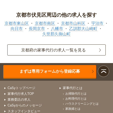
京都市伏見区周辺の他の求人を探す
京都市東山区
京都市南区
京都市山科区
宇治市
向日市
長岡京市
八幡市
乙訓郡大山崎町
久世郡久御山町
京都府の家事代行の求人一覧を見る
まずは専用フォームから登録応募
CaSyトップページ
家事代行とは
家事代行求人TOP
お掃除代行とは
お料理代行とは
業務委託の求人
ハウスクリーニングとは
CaSyからのメッセージ
家政婦とは
スタッフインタビュー