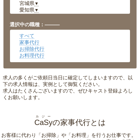
宮城県
▼
愛知県
▼
福井県
▼
岡山県
▼
選択中の職種：———
広島県
▼
すべて
沖縄県
▼
家事代行
お掃除代行
お料理代行
求人の多くがご依頼日当日に確定してしまいますので、以
下の求人情報は、実例として御覧ください。
求人はたくさんございますので、ぜひキャスト登録よろし
くお願いします。
カジー
CaSy
の家事代行とは
お客様に代わり「
お掃除
」や「
お料理
」を行うお仕事です。