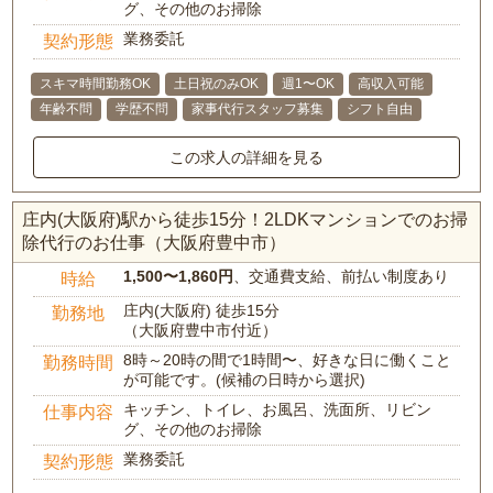
グ、その他のお掃除
業務委託
契約形態
スキマ時間勤務OK
土日祝のみOK
週1〜OK
高収入可能
年齢不問
学歴不問
家事代行スタッフ募集
シフト自由
この求人の詳細を見る
庄内(大阪府)駅から徒歩15分！2LDKマンションでのお掃
除代行のお仕事（大阪府豊中市）
1,500〜1,860円
、交通費支給、前払い制度あり
時給
庄内(大阪府) 徒歩15分
勤務地
（大阪府豊中市付近）
8時～20時の間で1時間〜、好きな日に働くこと
勤務時間
が可能です。(候補の日時から選択)
キッチン、トイレ、お風呂、洗面所、リビン
仕事内容
グ、その他のお掃除
業務委託
契約形態