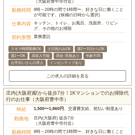
（大阪府豊中市付近）
8時～20時の間で1時間〜、好きな日に働くこと
勤務時間
が可能です。(候補の日時から選択)
キッチン、トイレ、お風呂、洗面所、リビン
仕事内容
グ、その他のお掃除
業務委託
契約形態
スキマ時間勤務OK
土日祝のみOK
週2〜3日からOK
週1〜OK
高収入可能
昇給･昇格あり
年齢不問
お手伝いさんの求人
インセンティブあり
この求人の詳細を見る
庄内(大阪府)駅から徒歩7分！1Kマンションでのお掃除代
行のお仕事（大阪府豊中市）
1,500〜1,860円
、交通費支給、前払い制度あり
時給
庄内(大阪府) 徒歩7分
勤務地
（大阪府豊中市付近）
8時～20時の間で1時間〜、好きな日に働くこと
勤務時間