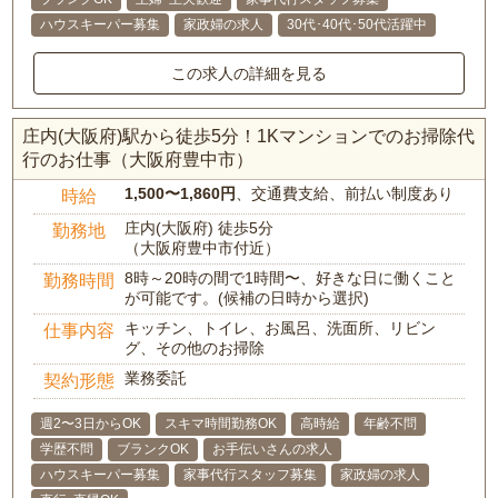
ハウスキーパー募集
家政婦の求人
30代･40代･50代活躍中
この求人の詳細を見る
庄内(大阪府)駅から徒歩5分！1Kマンションでのお掃除代
行のお仕事（大阪府豊中市）
1,500〜1,860円
、交通費支給、前払い制度あり
時給
庄内(大阪府) 徒歩5分
勤務地
（大阪府豊中市付近）
8時～20時の間で1時間〜、好きな日に働くこと
勤務時間
が可能です。(候補の日時から選択)
キッチン、トイレ、お風呂、洗面所、リビン
仕事内容
グ、その他のお掃除
業務委託
契約形態
週2〜3日からOK
スキマ時間勤務OK
高時給
年齢不問
学歴不問
ブランクOK
お手伝いさんの求人
ハウスキーパー募集
家事代行スタッフ募集
家政婦の求人