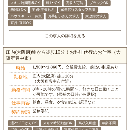
スキマ時間勤務OK
週1〜OK
高収入可能
ブランクOK
未経験OK
主婦･主夫歓迎
家事代行スタッフ募集
ハウスキーパー募集
お手伝いさんの求人
家政婦の求人
直行･直帰OK
この求人の詳細を見る
庄内(大阪府)駅から徒歩10分！お料理代行のお仕事（大
阪府豊中市）
1,500〜1,860円
、交通費支給、前払い制度あり
時給
庄内(大阪府) 徒歩10分
勤務地
（大阪府豊中市付近）
8時～20時の間で1時間〜、好きな日に働くこと
勤務時間
が可能です。(候補の日時から選択)
朝食、昼食、夕食の献立･調理など
仕事内容
業務委託
契約形態
週2〜3日からOK
スキマ時間勤務OK
高収入可能
年齢不問
ブランクOK
主婦･主夫歓迎
家事代行スタッフ募集