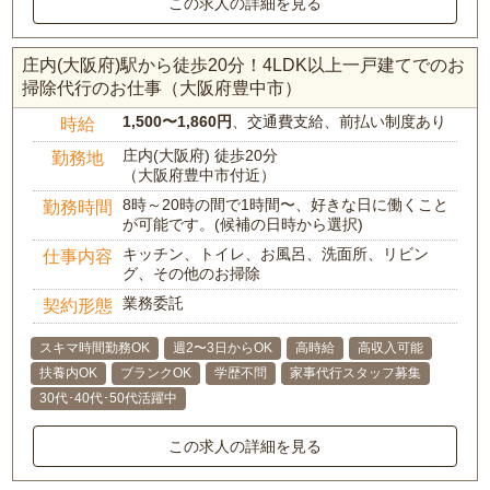
この求人の詳細を見る
庄内(大阪府)駅から徒歩20分！4LDK以上一戸建てでのお
掃除代行のお仕事（大阪府豊中市）
1,500〜1,860円
、交通費支給、前払い制度あり
時給
庄内(大阪府) 徒歩20分
勤務地
（大阪府豊中市付近）
8時～20時の間で1時間〜、好きな日に働くこと
勤務時間
が可能です。(候補の日時から選択)
キッチン、トイレ、お風呂、洗面所、リビン
仕事内容
グ、その他のお掃除
業務委託
契約形態
スキマ時間勤務OK
週2〜3日からOK
高時給
高収入可能
扶養内OK
ブランクOK
学歴不問
家事代行スタッフ募集
30代･40代･50代活躍中
この求人の詳細を見る