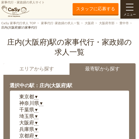
家事代行・家政婦の求人サイト
スタッフに応募する
メニュー
CaSy 家事代行求人 TOP
家事代行･家政婦の求人一覧
大阪府
大阪府市部
豊中市
庄内(大阪府)駅の家事代行
庄内(大阪府)駅の家事代行・家政婦の
求人一覧
エリアから探す
最寄駅から探す
選択中の駅：庄内(大阪府)駅
東京都
▼
神奈川県
▼
千葉県
▼
埼玉県
▼
大阪府
▼
兵庫県
▼
京都府
▼