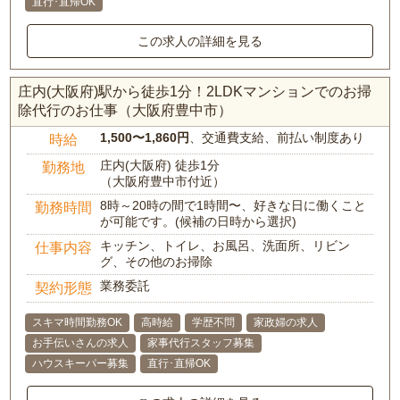
直行･直帰OK
この求人の詳細を見る
庄内(大阪府)駅から徒歩1分！2LDKマンションでのお掃
除代行のお仕事（大阪府豊中市）
1,500〜1,860円
、交通費支給、前払い制度あり
時給
庄内(大阪府) 徒歩1分
勤務地
（大阪府豊中市付近）
8時～20時の間で1時間〜、好きな日に働くこと
勤務時間
が可能です。(候補の日時から選択)
キッチン、トイレ、お風呂、洗面所、リビン
仕事内容
グ、その他のお掃除
業務委託
契約形態
スキマ時間勤務OK
高時給
学歴不問
家政婦の求人
お手伝いさんの求人
家事代行スタッフ募集
ハウスキーパー募集
直行･直帰OK