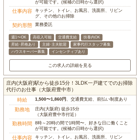
が可能です。(候補の日時から選択)
キッチン、トイレ、お風呂、洗面所、リビン
仕事内容
グ、その他のお掃除
業務委託
契約形態
週1〜OK
高収入可能
交通費支給
扶養内OK
昇給･昇格あり
主婦･主夫歓迎
家事代行スタッフ募集
ハウスキーパー募集
インセンティブあり
この求人の詳細を見る
庄内(大阪府)駅から徒歩15分！3LDK一戸建てでのお掃除
代行のお仕事（大阪府豊中市）
1,500〜1,860円
、交通費支給、前払い制度あり
時給
庄内(大阪府) 徒歩15分
勤務地
（大阪府豊中市付近）
8時～20時の間で1時間〜、好きな日に働くこと
勤務時間
が可能です。(候補の日時から選択)
キッチン、トイレ、お風呂、洗面所、リビン
仕事内容