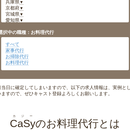
兵庫県
▼
京都府
▼
宮城県
▼
愛知県
▼
福井県
▼
選択中の職種：お料理代行
岡山県
▼
広島県
▼
すべて
沖縄県
▼
家事代行
お掃除代行
お料理代行
日当日に確定してしまいますので、以下の求人情報は、実例と
いますので、ぜひキャスト登録よろしくお願いします。
カジー
CaSy
のお料理代行とは