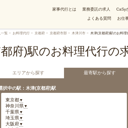
家事代行とは
業務委託の求人
CaS
よくある質問
お仕事
人一覧
お料理代行
京都府
京都府市部
木津川市
木津(京都府)駅のお料理
京都府)駅のお料理代行の
エリアから探す
最寄駅から探す
選択中の駅：木津(京都府)駅
東京都
▼
神奈川県
▼
千葉県
▼
埼玉県
▼
大阪府
▼