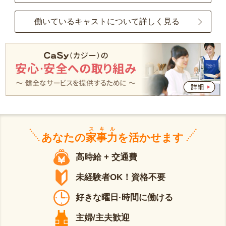
働いているキャストについて詳しく見る
スキル
あなたの
家事力
を活かせます
高時給 + 交通費
未経験者OK！資格不要
好きな曜日·時間に働ける
主婦/主夫歓迎