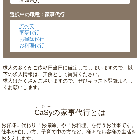
▼
福井県
▼
岡山県
▼
選択中の職種：家事代行
広島県
▼
すべて
沖縄県
▼
家事代行
お掃除代行
お料理代行
求人の多くがご依頼日当日に確定してしまいますので、以
下の求人情報は、実例として御覧ください。
求人はたくさんございますので、ぜひキャスト登録よろし
くお願いします。
カジー
CaSy
の家事代行とは
お客様に代わり「
お掃除
」や「
お料理
」を行うお仕事です。
仕事が忙しい方、子育て中の方など、様々なお客様の生活を
お支えします。