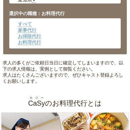
▼
福井県
▼
岡山県
▼
選択中の職種：お料理代行
広島県
▼
すべて
沖縄県
▼
家事代行
お掃除代行
お料理代行
求人の多くがご依頼日当日に確定してしまいますので、以
下の求人情報は、実例として御覧ください。
求人はたくさんございますので、ぜひキャスト登録よろし
くお願いします。
カジー
CaSy
のお料理代行とは