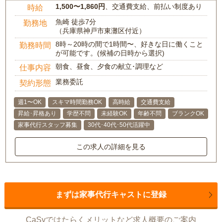
1,500〜1,860円
、交通費支給、前払い制度あり
時給
魚崎 徒歩7分
勤務地
（兵庫県神戸市東灘区付近）
8時～20時の間で1時間〜、好きな日に働くこと
勤務時間
が可能です。(候補の日時から選択)
朝食、昼食、夕食の献立･調理など
仕事内容
業務委託
契約形態
週1〜OK
スキマ時間勤務OK
高時給
交通費支給
昇給･昇格あり
学歴不問
未経験OK
年齢不問
ブランクOK
家事代行スタッフ募集
30代･40代･50代活躍中
この求人の詳細を見る
まずは家事代行キャストに登録
CaSyではたらくメリットなど求人概要のご案内