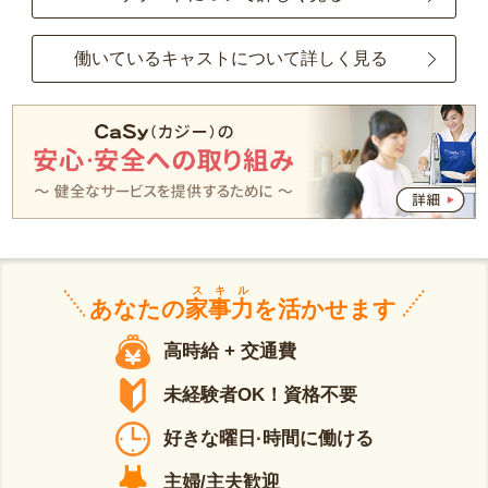
働いているキャストについて詳しく見る
スキル
あなたの
家事力
を活かせます
高時給 + 交通費
未経験者OK！資格不要
好きな曜日·時間に働ける
主婦/主夫歓迎