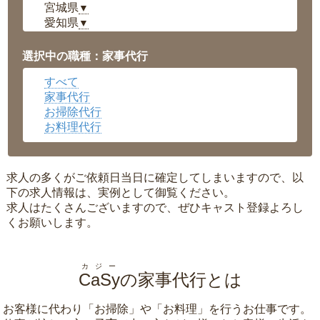
宮城県
▼
愛知県
▼
福井県
▼
岡山県
▼
選択中の職種：家事代行
広島県
▼
すべて
沖縄県
▼
家事代行
お掃除代行
お料理代行
求人の多くがご依頼日当日に確定してしまいますので、以
下の求人情報は、実例として御覧ください。
求人はたくさんございますので、ぜひキャスト登録よろし
くお願いします。
カジー
CaSy
の家事代行とは
お客様に代わり「
お掃除
」や「
お料理
」を行うお仕事です。