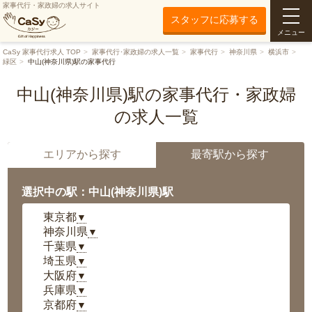
家事代行・家政婦の求人サイト
スタッフに応募する
メニュー
CaSy 家事代行求人 TOP
家事代行･家政婦の求人一覧
家事代行
神奈川県
横浜市
緑区
中山(神奈川県)駅の家事代行
中山(神奈川県)駅の家事代行・家政婦
の求人一覧
エリアから探す
最寄駅から探す
選択中の駅：中山(神奈川県)駅
東京都
▼
神奈川県
▼
千葉県
▼
埼玉県
▼
大阪府
▼
兵庫県
▼
京都府
▼