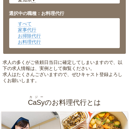
▼
福井県
▼
岡山県
▼
選択中の職種：お料理代行
広島県
▼
すべて
沖縄県
▼
家事代行
お掃除代行
お料理代行
求人の多くがご依頼日当日に確定してしまいますので、以
下の求人情報は、実例として御覧ください。
求人はたくさんございますので、ぜひキャスト登録よろし
くお願いします。
カジー
CaSy
のお料理代行とは