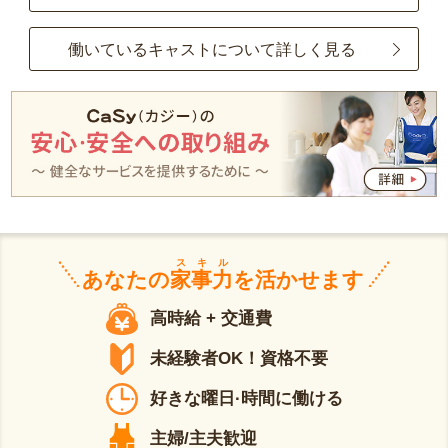
働いているキャストについて詳しく見る
スキル
あなたの
家事力
を活かせます
高時給 + 交通費
未経験者OK！資格不要
好きな曜日·時間に働ける
主婦/主夫歓迎