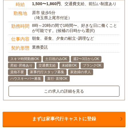
1,500〜1,860円
、交通費支給、前払い制度あり
時給
原市 徒歩5分
勤務地
（埼玉県上尾市付近）
8時～20時の間で1時間〜、好きな日に働くこと
勤務時間
が可能です。(候補の日時から選択)
朝食、昼食、夕食の献立･調理など
仕事内容
業務委託
契約形態
スキマ時間勤務OK
土日祝のみOK
週2〜3日からOK
昇給･昇格あり
交通費支給
未経験OK
ブランクOK
資格不要
家事代行スタッフ募集
家政婦の求人
ハウスキーパー募集
直行･直帰OK
この求人の詳細を見る
まずは家事代行キャストに登録