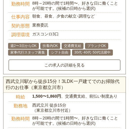
8時～20時の間で1時間〜、好きな日に働くこと
勤務時間
が可能です。(候補の日時から選択)
朝食、昼食、夕食の献立･調理など
仕事内容
業務委託
契約形態
ガスコンロ3口
調理環境
週2〜3日からOK
扶養内OK
交通費支給
ブランクOK
家事代行スタッフ募集
シフト自由
30代･40代･50代活躍中
この求人の詳細を見る
西武立川駅から徒歩15分！3LDK一戸建てでのお掃除代
行のお仕事（東京都立川市）
1,500〜1,860円
、交通費支給、前払い制度あり
時給
西武立川 徒歩15分
勤務地
（東京都立川市付近）
8時～20時の間で1時間〜、好きな日に働くこと
勤務時間
が可能です。(候補の日時から選択)