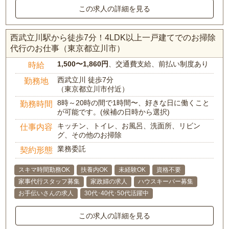
この求人の詳細を見る
西武立川駅から徒歩7分！4LDK以上一戸建てでのお掃除
代行のお仕事（東京都立川市）
1,500〜1,860円
、交通費支給、前払い制度あり
時給
西武立川 徒歩7分
勤務地
（東京都立川市付近）
8時～20時の間で1時間〜、好きな日に働くこと
勤務時間
が可能です。(候補の日時から選択)
キッチン、トイレ、お風呂、洗面所、リビン
仕事内容
グ、その他のお掃除
業務委託
契約形態
スキマ時間勤務OK
扶養内OK
未経験OK
資格不要
家事代行スタッフ募集
家政婦の求人
ハウスキーパー募集
お手伝いさんの求人
30代･40代･50代活躍中
この求人の詳細を見る