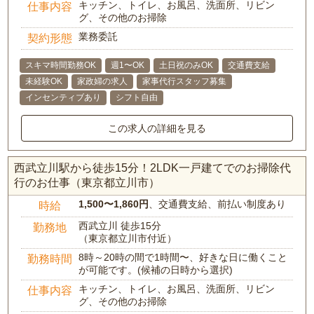
キッチン、トイレ、お風呂、洗面所、リビン
仕事内容
グ、その他のお掃除
業務委託
契約形態
スキマ時間勤務OK
週1〜OK
土日祝のみOK
交通費支給
未経験OK
家政婦の求人
家事代行スタッフ募集
インセンティブあり
シフト自由
この求人の詳細を見る
西武立川駅から徒歩15分！2LDK一戸建てでのお掃除代
行のお仕事（東京都立川市）
1,500〜1,860円
、交通費支給、前払い制度あり
時給
西武立川 徒歩15分
勤務地
（東京都立川市付近）
8時～20時の間で1時間〜、好きな日に働くこと
勤務時間
が可能です。(候補の日時から選択)
キッチン、トイレ、お風呂、洗面所、リビン
仕事内容
グ、その他のお掃除