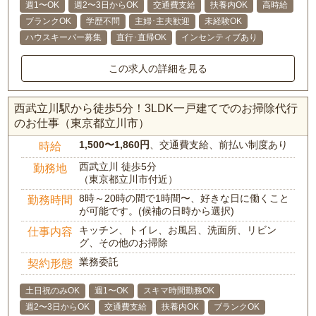
週1〜OK
週2〜3日からOK
交通費支給
扶養内OK
高時給
ブランクOK
学歴不問
主婦･主夫歓迎
未経験OK
ハウスキーパー募集
直行･直帰OK
インセンティブあり
この求人の詳細を見る
西武立川駅から徒歩5分！3LDK一戸建てでのお掃除代行
のお仕事（東京都立川市）
1,500〜1,860円
、交通費支給、前払い制度あり
時給
西武立川 徒歩5分
勤務地
（東京都立川市付近）
8時～20時の間で1時間〜、好きな日に働くこと
勤務時間
が可能です。(候補の日時から選択)
キッチン、トイレ、お風呂、洗面所、リビン
仕事内容
グ、その他のお掃除
業務委託
契約形態
土日祝のみOK
週1〜OK
スキマ時間勤務OK
週2〜3日からOK
交通費支給
扶養内OK
ブランクOK