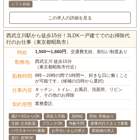
シフト自由
この求人の詳細を見る
西武立川駅から徒歩15分！3LDK一戸建てでのお掃除代
行のお仕事（東京都昭島市）
1,500〜1,860円
、交通費支給、前払い制度あり
時給
西武立川 徒歩15分
勤務地
（東京都昭島市付近）
8時～20時の間で1時間〜、好きな日に働くこと
勤務時間
が可能です。(候補の日時から選択)
キッチン、トイレ、お風呂、洗面所、リビン
仕事内容
グ、その他のお掃除
業務委託
契約形態
週2〜3日からOK
高収入可能
高時給
昇給･昇格あり
主婦･主夫歓迎
ブランクOK
年齢不問
家事代行スタッフ募集
ハウスキーパー募集
お手伝いさんの求人
家政婦の求人
直行･直帰OK