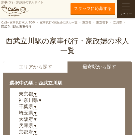
家事代行・家政婦の求人サイト
スタッフに応募する
メニュー
CaSy 家事代行求人 TOP
家事代行･家政婦の求人一覧
東京都
東京都下
立川市
西武立川駅の家事代行
西武立川駅の家事代行・家政婦の求人
一覧
エリアから探す
最寄駅から探す
選択中の駅：西武立川駅
東京都
▼
神奈川県
▼
千葉県
▼
埼玉県
▼
大阪府
▼
兵庫県
▼
京都府
▼