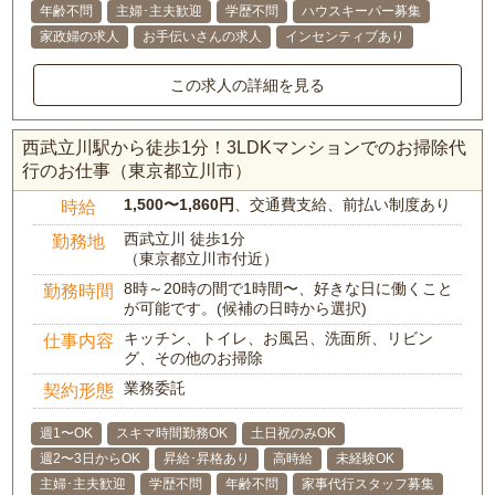
年齢不問
主婦･主夫歓迎
学歴不問
ハウスキーパー募集
家政婦の求人
お手伝いさんの求人
インセンティブあり
この求人の詳細を見る
西武立川駅から徒歩1分！3LDKマンションでのお掃除代
行のお仕事（東京都立川市）
1,500〜1,860円
、交通費支給、前払い制度あり
時給
西武立川 徒歩1分
勤務地
（東京都立川市付近）
8時～20時の間で1時間〜、好きな日に働くこと
勤務時間
が可能です。(候補の日時から選択)
キッチン、トイレ、お風呂、洗面所、リビン
仕事内容
グ、その他のお掃除
業務委託
契約形態
週1〜OK
スキマ時間勤務OK
土日祝のみOK
週2〜3日からOK
昇給･昇格あり
高時給
未経験OK
主婦･主夫歓迎
学歴不問
年齢不問
家事代行スタッフ募集