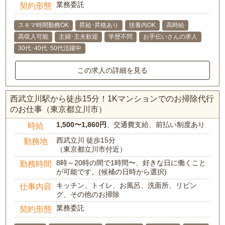
業務委託
契約形態
スキマ時間勤務OK
昇給･昇格あり
扶養内OK
高時給
高収入可能
主婦･主夫歓迎
学歴不問
お手伝いさんの求人
30代･40代･50代活躍中
この求人の詳細を見る
西武立川駅から徒歩15分！1Kマンションでのお掃除代行
のお仕事（東京都立川市）
1,500〜1,860円
、交通費支給、前払い制度あり
時給
西武立川 徒歩15分
勤務地
（東京都立川市付近）
8時～20時の間で1時間〜、好きな日に働くこと
勤務時間
が可能です。(候補の日時から選択)
キッチン、トイレ、お風呂、洗面所、リビン
仕事内容
グ、その他のお掃除
業務委託
契約形態