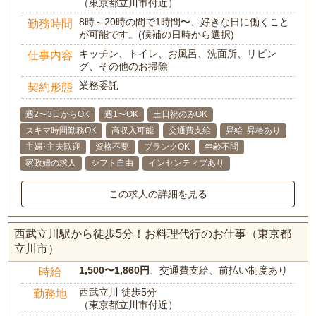
（東京都立川市付近）
8時～20時の間で1時間〜、好きな日に働くこと
勤務時間
が可能です。(候補の日時から選択)
キッチン、トイレ、お風呂、洗面所、リビン
仕事内容
グ、その他のお掃除
業務委託
契約形態
週2〜3日からOK
週1〜OK
土日祝のみOK
スキマ時間勤務OK
高収入可能
交通費支給
昇給･昇格あり
主婦･主夫歓迎
資格不要
ブランクOK
年齢不問
家政婦の求人
シフト自由
インセンティブあり
この求人の詳細を見る
西武立川駅から徒歩5分！お料理代行のお仕事（東京都
立川市）
1,500〜1,860円
、交通費支給、前払い制度あり
時給
西武立川 徒歩5分
勤務地
（東京都立川市付近）