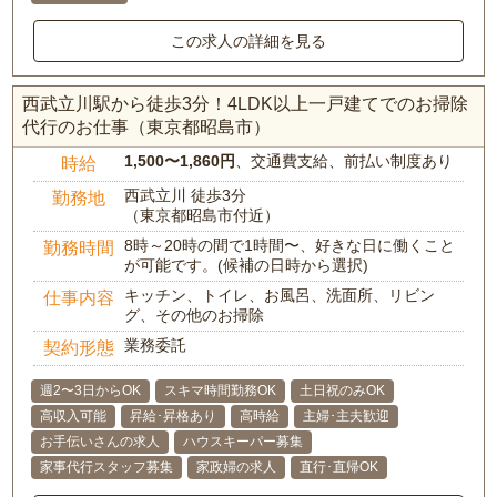
この求人の詳細を見る
西武立川駅から徒歩3分！4LDK以上一戸建てでのお掃除
代行のお仕事（東京都昭島市）
1,500〜1,860円
、交通費支給、前払い制度あり
時給
西武立川 徒歩3分
勤務地
（東京都昭島市付近）
8時～20時の間で1時間〜、好きな日に働くこと
勤務時間
が可能です。(候補の日時から選択)
キッチン、トイレ、お風呂、洗面所、リビン
仕事内容
グ、その他のお掃除
業務委託
契約形態
週2〜3日からOK
スキマ時間勤務OK
土日祝のみOK
高収入可能
昇給･昇格あり
高時給
主婦･主夫歓迎
お手伝いさんの求人
ハウスキーパー募集
家事代行スタッフ募集
家政婦の求人
直行･直帰OK