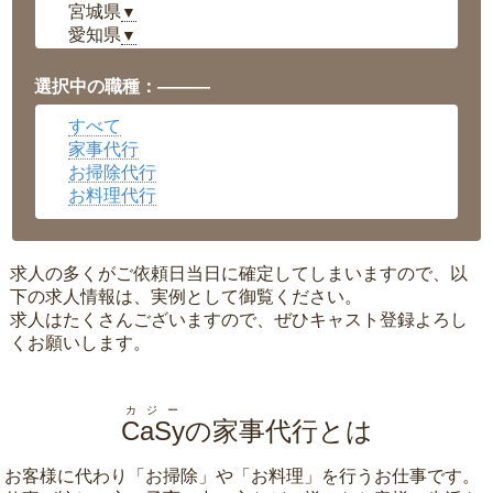
宮城県
▼
愛知県
▼
福井県
▼
岡山県
▼
選択中の職種：———
広島県
▼
すべて
沖縄県
▼
家事代行
お掃除代行
お料理代行
求人の多くがご依頼日当日に確定してしまいますので、以
下の求人情報は、実例として御覧ください。
求人はたくさんございますので、ぜひキャスト登録よろし
くお願いします。
カジー
CaSy
の家事代行とは
お客様に代わり「
お掃除
」や「
お料理
」を行うお仕事です。