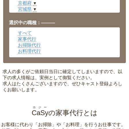
京都府
▼
宮城県
▼
愛知県
▼
福井県
▼
選択中の職種：———
岡山県
▼
すべて
広島県
▼
家事代行
沖縄県
▼
お掃除代行
お料理代行
求人の多くがご依頼日当日に確定してしまいますので、以
下の求人情報は、実例として御覧ください。
求人はたくさんございますので、ぜひキャスト登録よろし
くお願いします。
カジー
CaSy
の家事代行とは
お客様に代わり「
お掃除
」や「
お料理
」を行うお仕事です。