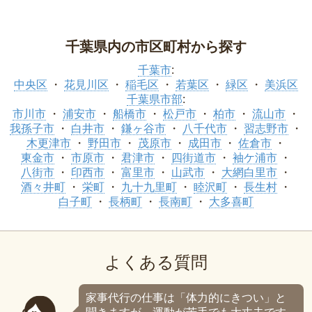
千葉県内の市区町村から探す
千葉市
:
中央区
花見川区
稲毛区
若葉区
緑区
美浜区
千葉県市部
:
市川市
浦安市
船橋市
松戸市
柏市
流山市
我孫子市
白井市
鎌ヶ谷市
八千代市
習志野市
木更津市
野田市
茂原市
成田市
佐倉市
東金市
市原市
君津市
四街道市
袖ケ浦市
八街市
印西市
富里市
山武市
大網白里市
酒々井町
栄町
九十九里町
睦沢町
長生村
白子町
長柄町
長南町
大多喜町
よくある質問
家事代行の仕事は「体力的にきつい」と