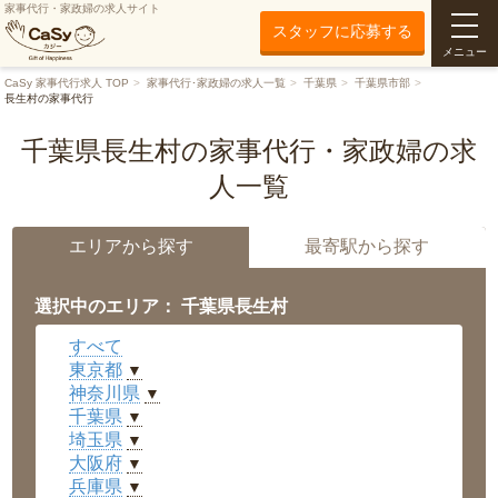
家事代行・家政婦の求人サイト
スタッフに応募する
メニュー
CaSy 家事代行求人 TOP
家事代行･家政婦の求人一覧
千葉県
千葉県市部
長生村の家事代行
千葉県長生村の家事代行・家政婦の求
人一覧
エリアから探す
最寄駅から探す
選択中のエリア： 千葉県長生村
すべて
東京都
▼
神奈川県
▼
千葉県
▼
埼玉県
▼
大阪府
▼
兵庫県
▼