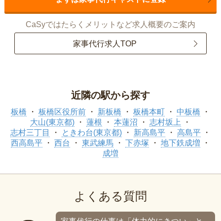
CaSyではたらくメリットなど求人概要のご案内
家事代行求人TOP
近隣の駅から探す
板橋
板橋区役所前
新板橋
板橋本町
中板橋
大山(東京都)
蓮根
本蓮沼
志村坂上
志村三丁目
ときわ台(東京都)
新高島平
高島平
西高島平
西台
東武練馬
下赤塚
地下鉄成増
成増
よくある質問