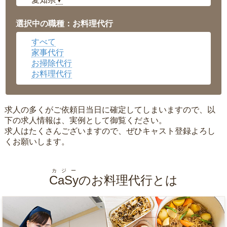
▼
福井県
▼
岡山県
▼
選択中の職種：お料理代行
広島県
▼
すべて
沖縄県
▼
家事代行
お掃除代行
お料理代行
求人の多くがご依頼日当日に確定してしまいますので、以
下の求人情報は、実例として御覧ください。
求人はたくさんございますので、ぜひキャスト登録よろし
くお願いします。
カジー
CaSy
のお料理代行とは