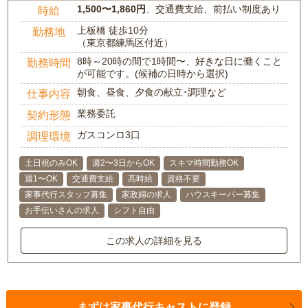
1,500〜1,860円
、交通費支給、前払い制度あり
時給
上板橋 徒歩10分
勤務地
（東京都練馬区付近）
8時～20時の間で1時間〜、好きな日に働くこと
勤務時間
が可能です。(候補の日時から選択)
朝食、昼食、夕食の献立･調理など
仕事内容
業務委託
契約形態
ガスコンロ3口
調理環境
土日祝のみOK
週2〜3日からOK
スキマ時間勤務OK
週1〜OK
交通費支給
高時給
資格不要
家事代行スタッフ募集
家政婦の求人
ハウスキーパー募集
お手伝いさんの求人
シフト自由
この求人の詳細を見る
まずは家事代行キャストに登録