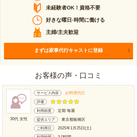
未経験者OK！資格不要
好きな曜日·時間に働ける
主婦/主夫歓迎
まずは家事代行キャストに登録
お客様の声・口コミ
お料理代行
サービス内容
評価
定期 毎週
利用頻度
30代 女性
東京都板橋区
提供エリア
2025年1月25日(土)
ご利用日
3.0時間