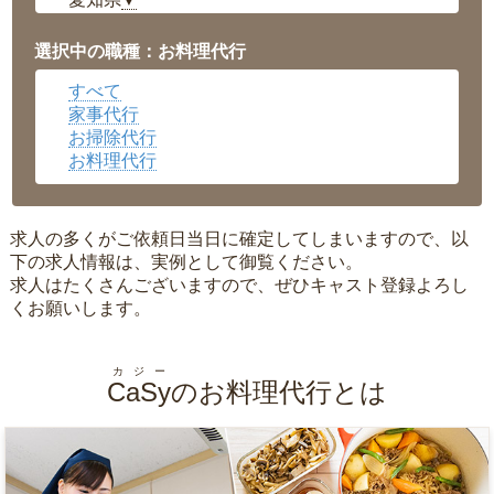
▼
福井県
▼
岡山県
▼
選択中の職種：お料理代行
広島県
▼
すべて
沖縄県
▼
家事代行
お掃除代行
お料理代行
求人の多くがご依頼日当日に確定してしまいますので、以
下の求人情報は、実例として御覧ください。
求人はたくさんございますので、ぜひキャスト登録よろし
くお願いします。
カジー
CaSy
のお料理代行とは